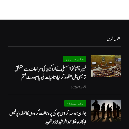
مقبول خبریں
خاص خبریں
خیبرپختونخوا اسمبلی نے اراکین کی مراعات سے متعلق
ترمیمی بل منظور کر لیا، تاحیات بلیو پاسپورٹ ختم
اگست 7, 2026
بلوچستان
بولان: دوسہ کراس چوکی پر دہشت گردوں کا حملہ، پولیس
اہلکار حافظ عبدالرشید ابڑو شہید