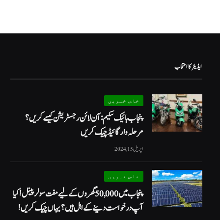
ایڈیٹر کا انتخاب
خاص خبریں
پنجاب بائیک سکیم: آن لائن رجسٹریشن کیسے کریں؟
مرحلہ وار گائیڈ چیک کریں
اپریل 15, 2024
خاص خبریں
پنجاب میں 50,000 گھروں کے لیے مفت سولر پینل! کیا
آپ درخواست دینے کے اہل ہیں؟ یہاں چیک کریں!