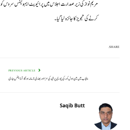
مریم نواز کی زیر صدارت اجلاس میں پرائیویٹ ایمبولینس سروس کو بھ
کرنے کی تجویز کا جائزہ لیا گیا۔
SHARE.
PREVIOUS ARTICLE
پنجاب میں مین ہول کور کی چوری پر قید کی سزا اور بھاری جرمانہ ہوگا، آرڈیننس جاری
Saqib Butt