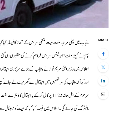
SHARE
پنجاب میں پہلی مرتبہ مفت میت منتقلی سروس کے آغاز کا فیصلہ کیا گ
پہنچانے کیلئے مفت ایمبولینس سروس فراہم کرنے کی منظوری دی گئی
اجلاس میں وزیر اعلیٰ مریم نواز نے پنجاب کے بڑے سرکاری ہسپتا
اور کہا کہ پنجاب کی ہر تحصیل میں اسپتال سے گھر میت لے جانے کیلئ
مرحوم کے اہل خانہ 1122 پر کال کر کے یا اسپ
مانیٹرنگ کی جائے گی۔ اجلاس میں فیصلہ کیا گیا کہ میت کو ہسپت