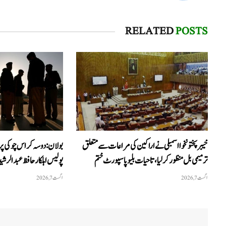
RELATED
POSTS
خیبرپختونخوا اسمبلی نے اراکین کی مراعات سے متعلق
بولان: دوسہ کراس چوکی پر
ترمیمی بل منظور کر لیا، تاحیات بلیو پاسپورٹ ختم
پولیس اہلکار حافظ عبدالرشید
اگست 7, 2026
اگست 7, 2026