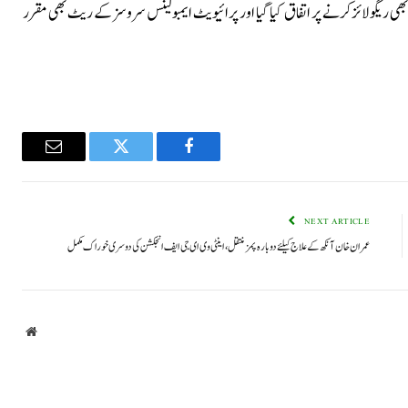
ی ریگولائزکرنے پر اتفاق کیا گیا اور پرائیویٹ ایمبولینس سروسز کے ریٹ بھی مقرر
Email
Twitter
Facebook
NEXT ARTICLE
عمران خان آنکھ کے علاج کیلئے دوبارہ پمز منتقل، اینٹی وی ای جی ایف انجکشن کی دوسری خوراک مکمل
bsite