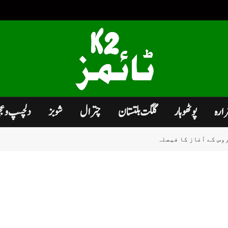
زارہ
پوٹھوہار
گلگت بلتستان
چترال
شوبز
دلچسپ و ع
وس کے آغاز کا فیصلہ