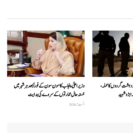
 دہشت گردوں کا حملہ،
وزیراعلیٰ پنجاب کا مون سون کے فوراً بعد ہر شہر میں
 ابڑو شہید
خستہ حال عمارتوں کے سروے کی ہدایت
اگست 7, 2026