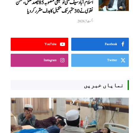
اسلام آباد سیف سٹی توسیعی منصوبہ 85 فیصد مکمل، محسن
نقوی نے 30 ستمبر تک تکمیل کا ہدف مقرر کر دیا
اگست 7, 2026
YouTube
Facebook
Instagram
Twitter
نمایاں خبریں