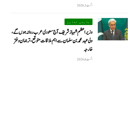
اگست 3, 2026
باہمی تعاون
وزیراعظم شہباز شریف آج سعودی عرب روانہ ہوں گے،
ولی عہد محمد بن سلمان سے اہم ملاقات متوقع، ترجمان دفتر
خارجہ
اگست 6, 2026