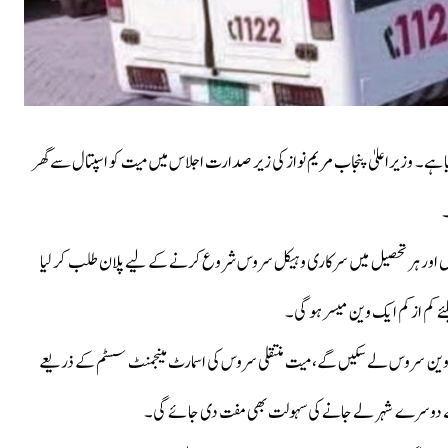
یا ہے۔ وزیراعلیٰ پنجاب مریم نواز کی زیر صدارت اجلاس میں میت کو اسپتال سے گھر
۔
لوں اور ہر تحصیل میں سرکاری وہیکل سروس شروع کرنے کے لیے پلان طلب کر لیا
ے کم از کم ایک وین میسر ہو گی۔
تال کاؤنٹر سے مفت وین سروس لے سکیں گے، میت منتقلی سروس کی اسمارٹ مینجمنٹ سسٹم کے ذریعے
ال سے دوسرے شہر لے جانے کی سہولت بھی مفت دی جائے گی۔