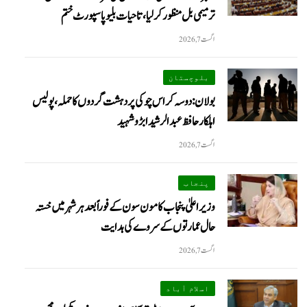
ترمیمی بل منظور کر لیا، تاحیات بلیو پاسپورٹ ختم
اگست 7, 2026
بلوچستان
بولان: دوسہ کراس چوکی پر دہشت گردوں کا حملہ، پولیس
اہلکار حافظ عبدالرشید ابڑو شہید
اگست 7, 2026
پنجاب
وزیراعلیٰ پنجاب کا مون سون کے فوراً بعد ہر شہر میں خستہ
حال عمارتوں کے سروے کی ہدایت
اگست 7, 2026
اسلام آباد