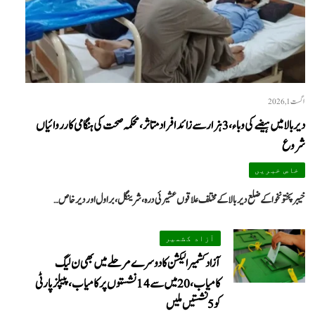
اگست 1, 2026
دیر بالا میں ہیضے کی وباء، 3 ہزار سے زائد افراد متاثر، محکمہ صحت کی ہنگامی کارروائیاں
شروع
خاص خبریں
خیبرپختونخوا کے ضلع دیر بالا کے مختلف علاقوں عشیرئی درہ، شرینگل، براول اور دیر خاص…
آزاد کشمیر
We
آزاد کشمیر الیکشن کا دوسرے مرحلے میں بھی ن لیگ
کامیاب، 20 میں سے 14 نشستوں پر کامیاب، پیپلزپارٹی
کو 5 نشستیں ملیں