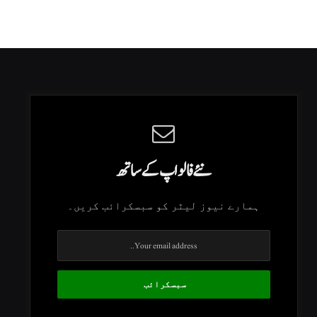
نئے فالو اپ کے ساتھ
ہمارے نیوز لیٹر کو سبسکرائب کریں۔