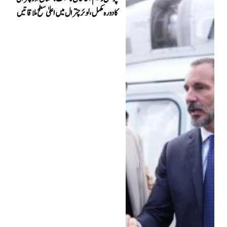
کا دورہ مکمل، لوئر چترال میں اعلیٰ سطح ملاقاتیں