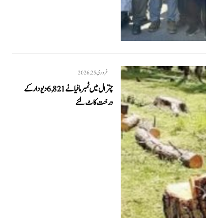
فروری 25, 2026
چترال میں ٹمبر مافیا نے 6,821 دیودار کے
درخت کاٹ لئے