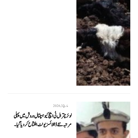
مارچ 3, 2026
لوئر چترال ٹی ایچ کیو ہسپتال دروش میں پہلی
مرتبہ نئے ڈائلائسز یونٹ افتتاح کر دیا گیا۔