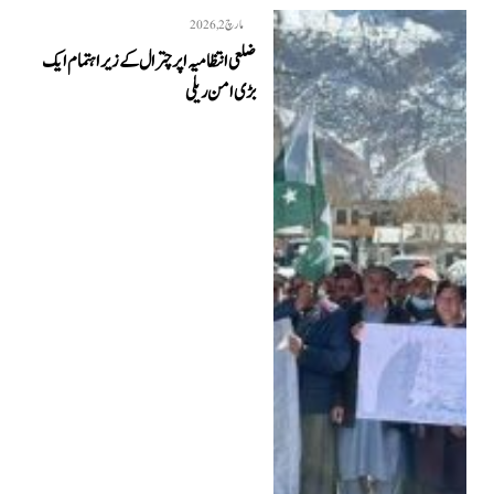
مارچ 2, 2026
ضلعی انتظامیہ اپر چترال کے زیر اہتمام ایک
بڑی امن ریلی