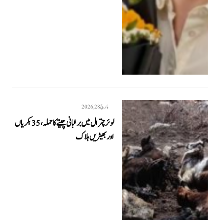
مارچ 28, 2026
لوئر چترال میں برفبانی چیتے کا حملہ، 35 بکریاں
اور بھیڑیں ہلاک