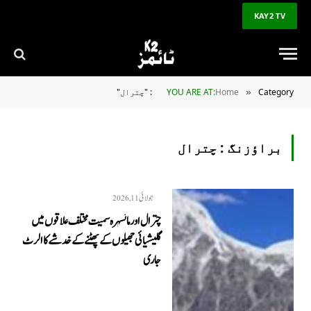
KAY2 TV
Category: "چترال"
Home
YOU ARE AT:
»
براؤزنگ :
چترال
جولائی 11, 2026
چترال اور مانسہرہ سمیت مختلف علاقوں میں
گلیشیائی جھیلوں کے پھٹنے کے خدشے کا الرٹ
جاری