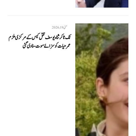
مئی 19, 2026
ٹک ٹاکر ثناء یوسف قتل کیس کے مرکزی ملزم
عمر حیات کو سزائے موت سنا دی گئی