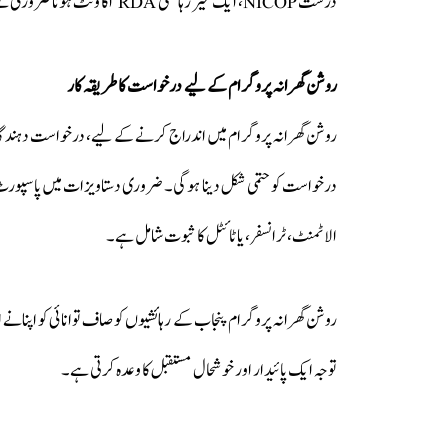
درست NICOP، ایک غیر رہائشی RDA اکاؤنٹ ہونا ضروری ہے، اور کم از کم دو سال کا مسلسل کاروبار ظاہر کرنا ہوگا۔
روشن گھرانہ پروگرام کے لیے درخواست کا طریقہ کار
روشن گھرانہ پروگرام میں اندراج کرنے کے لیے، درخواست دہندگان کو
الاٹمنٹ، ٹرانسفر، یا ٹائٹل کا ثبوت شامل ہے۔
روشن گھرانہ پروگرام پنجاب کے رہائشیوں کو صاف توانائی کو اپنانے ا
توجہ ایک پائیدار اور خوشحال مستقبل کا وعدہ کرتی ہے۔