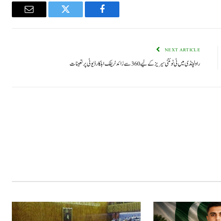
Email
Twitter
Facebook
NEXT ARTICLE
راولپنڈی میں ٹی ٹوئنٹی سیریز کے لیے 360 سے زائد ٹریفک اہلکار ڈیوٹی پر تعینات