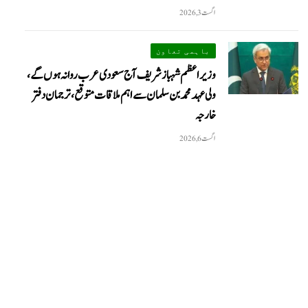
اگست 3, 2026
باہمی تعاون
وزیراعظم شہباز شریف آج سعودی عرب روانہ ہوں گے،
ولی عہد محمد بن سلمان سے اہم ملاقات متوقع، ترجمان دفتر
خارجہ
اگست 6, 2026