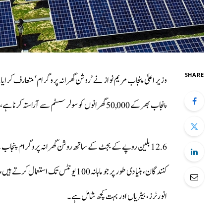
SHARE
وزیر اعلیٰ پنجاب مریم نواز نے ’روشن گھرانہ پروگرام‘ متعارف کرای
پنجاب بھر کے 50,000 گھرانوں کو سولر سسٹم سے آراستہ کرنا ہے، جو صوبے کے توانائی کے منظر نامے میں ایک نئے دور کا آغاز کرتا ہے۔
کنندگان، بنیادی طور پر جو ماہانہ 100 یو
انورٹرز، بیٹریاں اور بہت کچھ شامل ہے۔