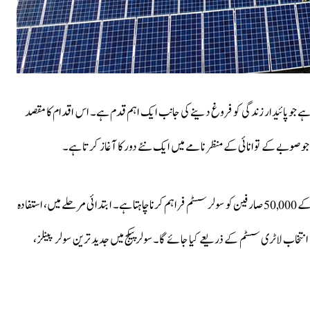
ا ہے جو پائیدار زندگی کو فروغ دینے کی جانب ایک اہم قدم ہے۔ اس اقدام کا مقصد
12.6 بلین روپے کے بجٹ کے ساتھ روشن گھرانہ پروگرام پنجاب کے 50,000 صارفین کو سولر سسٹم فراہم کرنا چاہتا ہے۔ ابتدائی مرحلے میں، استفادہ
نٹس تک استعمال کرتے ہیں، انتخاب لاٹری سسٹم کے ذریعے کیا جائے گا۔ سولر پیکج میں جدید ترین سولر پینلز،