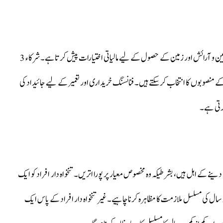
یہ پروگرام مختلف ضروریات جیسے کہ جائیداد کی خریداری، تعمیر، تزئین و آرائش اور زمین کے حصول کے لیے مالیاتی اختیارات پیش کرتا ہے۔ شرکاء 3
ط کے منصوبوں کا انتخاب کر سکتے ہیں۔ فنانسنگ خریداری اور تعمیر کے لیے جائیداد کی
دینے کے اہل ہیں، بشرطیکہ وہ مخصوص معیار پر پورا اتریں۔ تنخواہ دار افراد کو ایک
 اکاؤنٹ، اور کم از کم دو سال کی مسلسل ملازمت کا مظاہرہ کرنا چاہیے۔ غیر تنخواہ دار افراد کے پاس ایک