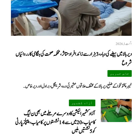
اگست 1, 2026
دیر بالا میں ہیضے کی وباء، 3 ہزار سے زائد افراد متاثر، محکمہ صحت کی ہنگامی کارروائیاں
شروع
خاص خبریں
خیبرپختونخوا کے ضلع دیر بالا کے مختلف علاقوں عشیرئی درہ، شرینگل، براول اور دیر خاص…
آزاد کشمیر
آزاد کشمیر الیکشن کا دوسرے مرحلے میں بھی ن لیگ
کامیاب، 20 میں سے 14 نشستوں پر کامیاب، پیپلزپارٹی
کو 5 نشستیں ملیں