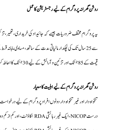
روشن گھرانہ پروگرام کے لیے رجسٹریشن کا عمل
سے 25 سال تک کی لچکدار مالیاتی مدت کے ساتھ، مساوی ماہانہ قس
قیمت کے 85% تک اور تزئین و آرائش کے لیے 30% تک کا احاطہ کرتی ہے۔
روشن گھرانہ پروگرام کے لیے اہلیت کا معیار
تنخواہ دار اور غیر تنخواہ دار دونوں افراد پروگرام کے لیے درخواست 
درست NICOP، ایک غیر رہائشی RDA