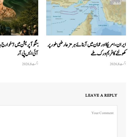
ایران، امریکا اور عمان میں آبنائے ہرمز عارضی طور پر
ہنگو آپریشن 
کھولنے کا فریم ورک طے
آئی ایس پی آر
اگست 8, 2026
اگست 8, 2026
LEAVE A REPLY