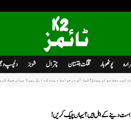
زارہ
پوٹھوہار
گلگت بلتستان
چترال
شوبز
دلچسپ و ع