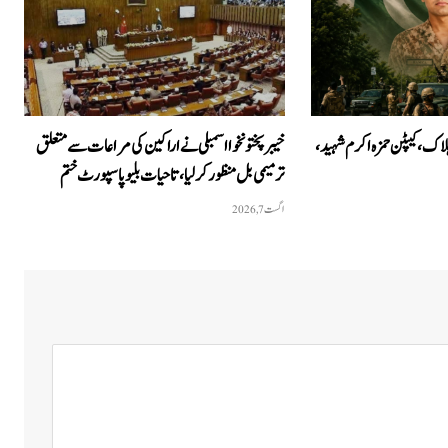
میں 7 خوارج ہلاک، کیپٹن حمزہ اکرم شہید،
خیبرپختونخوا اسمبلی نے اراکین کی مراعات سے متعلق
ترمیمی بل منظور کر لیا، تاحیات بلیو پاسپورٹ ختم
اگست 7, 2026