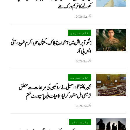
کھولنے کا فریم ورک طے
اگست 8, 2026
خاص خبریں
ہنگو آپریشن میں 7 خوارج ہلاک، کیپٹن حمزہ اکرم شہید، آئی
ایس پی آر
اگست 8, 2026
خاص خبریں
خیبرپختونخوا اسمبلی نے اراکین کی مراعات سے متعلق
ترمیمی بل منظور کر لیا، تاحیات بلیو پاسپورٹ ختم
اگست 7, 2026
بلوچستان