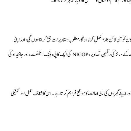
 آن لائن فارم مکمل کرنا ہوگا، مطلوبہ دستاویزات جمع کرانا ہوں گی، اور اپنی
درخواست کو حتمی شکل دینا ہوگی۔ ضروری دستاویزات میں پاسپورٹ کے سائز کی رنگین تصاویر، NICOP کی ایک کاپی، بینک اسٹیٹمنٹ، اور جائیداد کی
ور اپنے گھروں کی مالی اعانت کا موقع فراہم کرتا ہے۔ اس کا شفاف عمل اور تکنیکی