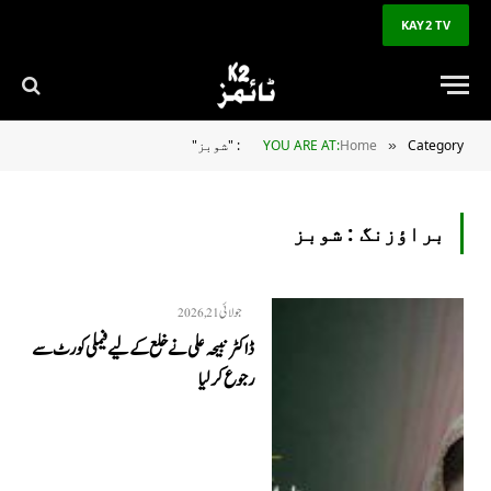
KAY2 TV
Category: "شوبز"
Home
YOU ARE AT:
»
براؤزنگ :
شوبز
جولائی 21, 2026
ڈاکٹر نبیحہ علی نے خلع کے لیے فیملی کورٹ سے
رجوع کر لیا