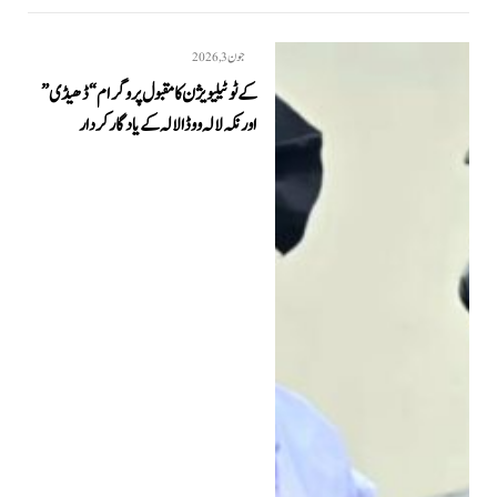
جون 3, 2026
کےٹو ٹیلیویژن کا مقبول پروگرام “ڈھیڈی”
اور نکہ لالہ و وڈا لالہ کے یادگار کردار