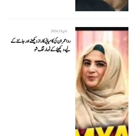
جون 19, 2026
ردا عمران کی کامیابی کا راز دیکھنے اور جاننے کے
لیے دیکھیئے کےٹو مارننگ شو