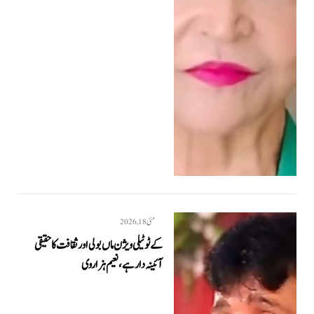
مئی 18, 2026
کے ٹو ٹیلی ویژن ماں بولی اور ثقافت کا حقیقی
آئینہ دار ہے، نعیم ہزاروی