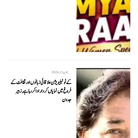
جون 13, 2026
کے ٹو ٹیلیویژن علاقائی زبانوں اور ثقافت کے
فروغ میں نمایاں کردار ادا کر رہا ہے, زبیر
جدون