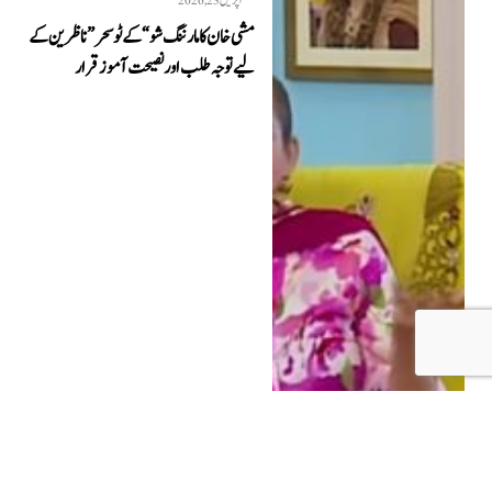
اپریل 23, 2026
مشی خان کا مارننگ شو “کےٹو سحر” ناظرین کے
لیے توجہ طلب اور نصیحت آموز قرار