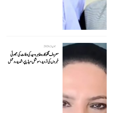
جون 3, 2026
معروف گلوکارہ طاہرہ سید کی وفات کی جھوٹی
خبروں کی تردید، سوشل میڈیا پر شدید ردعمل