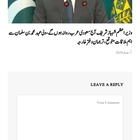
وزیراعظم شہباز شریف آج سعودی عرب روانہ ہوں گے، ولی عہد محمد بن سلمان سے
اہم ملاقات متوقع، ترجمان دفتر خارجہ
اگست 6, 2026
LEAVE A REPLY