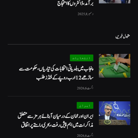
برآمد، ڈاکٹروں کا احتجاج
دسمبر 8, 2025
مقبول خبریں
انتخابات
پنجاب میں بلدیاتی انتخابات کی تیاریاں، حکومت سے
ساڑھے 12 ارب روپے کے فنڈز طلب
اگست 6, 2026
ایران
ایران اور عمان کے درمیان آبنائے ہرمز سے متعلق
مذاکرات میں اہم پیش رفت، بحری راستے پر اتفاق
اگست 6, 2026