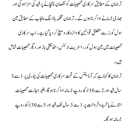
ترجمان کے مطابق سرکاری تنصیبات کو نقصان پہنچانے پر قید کی سزا ہوگی اور
بھاری جرمانے ادا کرنا ہوں گے۔ ترجمان محکمہ ہاؤسنگ پنجاب کے مطابق مین
ہول کورز سے متعلق قوانین کا دائرہ کار وسیع کر دیا گیا ہے۔ اب سرکاری
تنصیبات میں مین ہول کور، اسٹریٹ لائٹس، حفاظتی باڑ اور دیگر تنصیبات شامل
ہیں۔
ترجمان کا کہنا ہےکہ آرڈیننس کے تحت سرکاری تنصیبات کی چوری پر 1 سے3
سال قید اور 2 سے 30 لاکھ روپے جرمانہ ادا کرنا ہوگا، بغیر اجازت تنصیبات
اتارنے یا خریدوفروخت پر 1 سے 3 سال تک قید اور 5 سے 30 لاکھ روپے
جرمانہ ہو گا۔