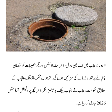
لاہور: پنجاب میں اب مین ہول، اسٹریٹ لائٹس و دیگر تنصیبات کو نقصان
پہنچانے پر قید و جرمانے کی سزائیں ہوں گی۔ ترجمان محکمہ ہاؤسنگ پنجاب کے
مطابق حکومت پنجاب نے پنجاب پبلک یوٹیلٹیز انفرااسٹرکچر پروٹیکشن آرڈیننس
2026 جاری کردیا ہے۔