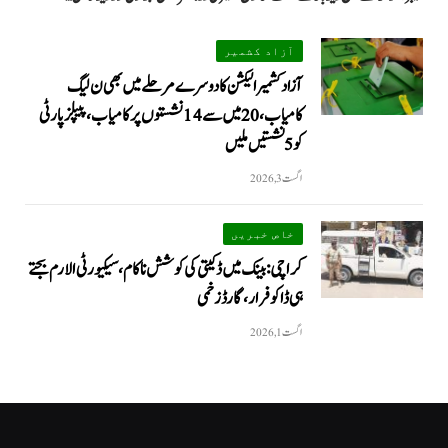
آزاد کشمیر
آزاد کشمیر الیکشن کا دوسرے مرحلے میں بھی ن لیگ
کامیاب، 20 میں سے 14 نشستوں پر کامیاب، پیپلزپارٹی
کو 5 نشستیں ملیں
اگست 3, 2026
خاص خبریں
کراچی: بینک میں ڈکیتی کی کوشش ناکام، سیکیورٹی الارم بجتے
ہی ڈاکو فرار، گارڈ زخمی
اگست 1, 2026