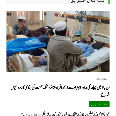
اگست 1, 2026
دیر بالا میں ہیضے کی وباء، 3 ہزار سے زائد افراد متاثر، محکمہ صحت کی ہنگامی کارروائیاں
شروع
خاص خبریں
خیبرپختونخوا کے ضلع دیر بالا کے مختلف علاقوں عشیرئی درہ، شرینگل، براول اور دیر خاص…