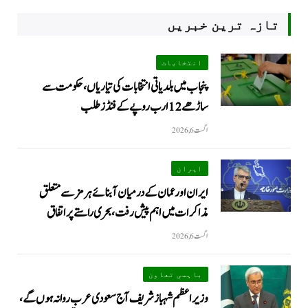
تازہ ترین خبریں
انتخابات
پنجاب میں بلدیاتی انتخابات کی تیاریاں، حکومت سے
ساڑھے 12 ارب روپے کے فنڈز طلب
اگست 6, 2026
ایران
ایران اور عمان کے درمیان آبنائے ہرمز سے متعلق
مذاکرات میں اہم پیش رفت، بحری راستے پر اتفاق
اگست 6, 2026
باہمی تعاون
وزیراعظم شہباز شریف آج سعودی عرب روانہ ہوں گے،