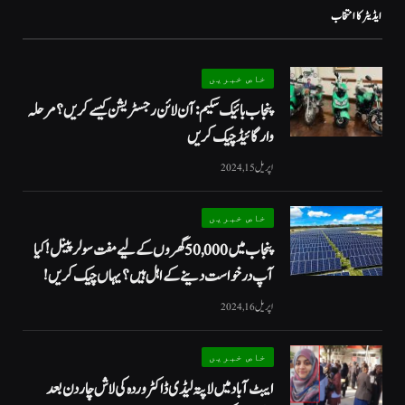
ایڈیٹر کا انتخاب
خاص خبریں
پنجاب بائیک سکیم: آن لائن رجسٹریشن کیسے کریں؟ مرحلہ
وار گائیڈ چیک کریں
اپریل 15, 2024
خاص خبریں
پنجاب میں 50,000 گھروں کے لیے مفت سولر پینل! کیا
آپ درخواست دینے کے اہل ہیں؟ یہاں چیک کریں!
اپریل 16, 2024
خاص خبریں
ایبٹ آباد میں لاپتہ لیڈی ڈاکٹر وردہ کی لاش چار دن بعد