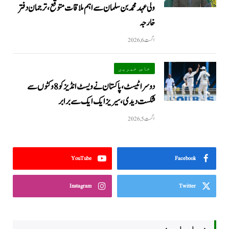
ولی عہد محمد بن سلمان سے اہم ملاقات متوقع، ترجمان دفتر
خارجہ
اگست 6, 2026
خاص خبریں
دوسرا ٹیسٹ، پاکستان نے ویسٹ انڈیز کو 8 وکٹوں سے
شکست دیدی، سیریز ایک ایک سے برابر
اگست 5, 2026
YouTube
Facebook
Instagram
Twitter
نمایاں خبریں