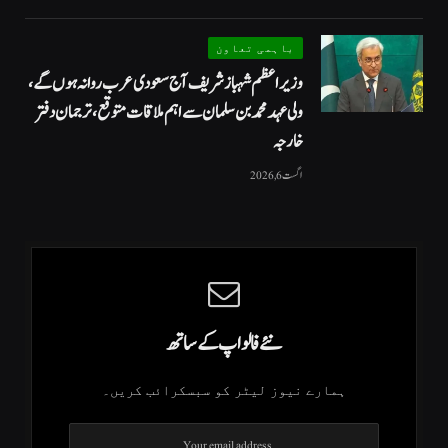
باہمی تعاون
وزیراعظم شہباز شریف آج سعودی عرب روانہ ہوں گے،
ولی عہد محمد بن سلمان سے اہم ملاقات متوقع، ترجمان دفتر
خارجہ
اگست 6, 2026
نئے فالو اپ کے ساتھ
ہمارے نیوز لیٹر کو سبسکرائب کریں۔