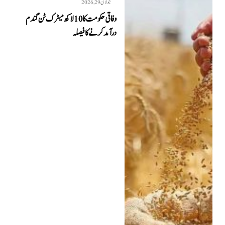
جولائی 29, 2026
وفاقی حکومت کا 10 لاکھ میٹرک ٹن گندم
درآمد کرنے کا فیصلہ