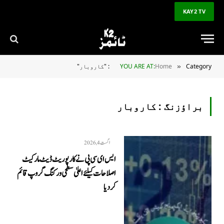
KAY2 TV
Category: "کاروبار"
Home
YOU ARE AT:
»
براؤزنگ :
کاروبار
اگست 4, 2026
ایس ای سی پی نے کارپوریٹ ڈیٹ مارکیٹ
اصلاحات کیلئے اعلیٰ سطحی ورکنگ گروپ قائم
کر دیا