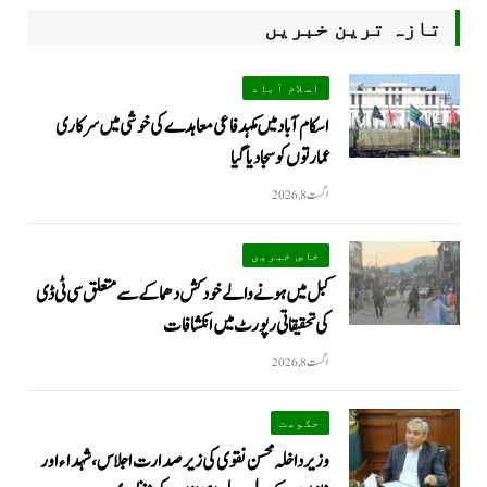
تازہ ترین خبریں
اسلام آباد
اسکام آباد میں مکہدفاعی معاہدے کی خوشی میں سرکاری
عمارتوں کو سجا دیا گیا
اگست 8, 2026
خاص خبریں
کبل میں ہونے والے خودکش دھماکے سے متعلق سی ٹی ڈی
کی تحقیقاتی رپورٹ میں انکشافات
اگست 8, 2026
حکومت
وزیرداخلہ محسن نقوی کی زیر صدارت اجلاس، شہداء اور