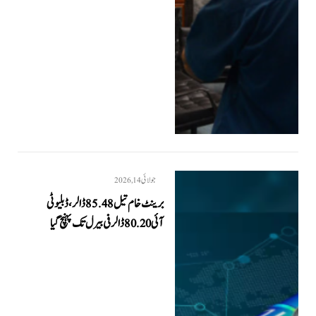
جولائی 14, 2026
برینٹ خام تیل 85.48 ڈالر، ڈبلیو ٹی
آئی 80.20 ڈالر فی بیرل تک پہنچ گیا