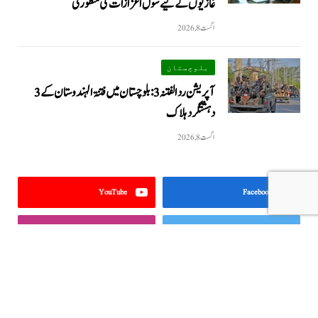
غازیوں کے لیے سول اعزازات کی منظوری
اگست 8, 2026
بلوچستان
آپریشن رد الفتنہ 3: بلوچستان میں فتنۃ الہندوستان کے 3
دہشتگرد ہلاک
اگست 8, 2026
YouTube
Facebook
Instagram
Twitter
نمایاں خبریں