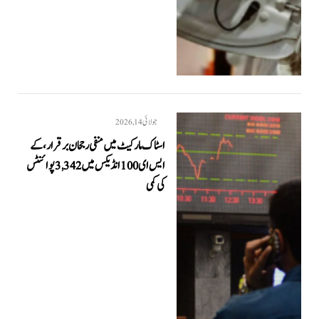
جولائی 14, 2026
اسٹاک مارکیٹ میں منفی رجحان برقرار، کے
ایس ای 100 انڈیکس میں 3,342 پوائنٹس
کی کمی