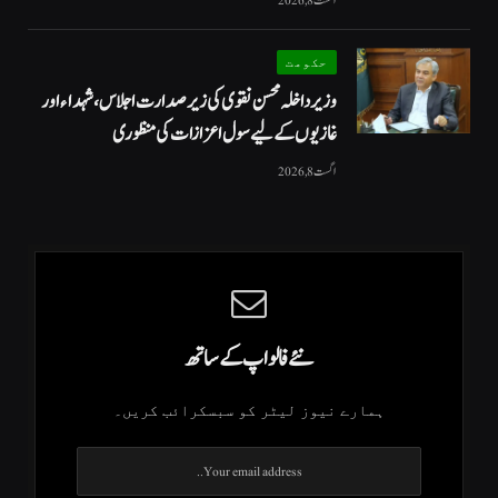
اگست 8, 2026
حکومت
وزیرداخلہ محسن نقوی کی زیر صدارت اجلاس، شہداء اور
غازیوں کے لیے سول اعزازات کی منظوری
اگست 8, 2026
نئے فالو اپ کے ساتھ
ہمارے نیوز لیٹر کو سبسکرائب کریں۔