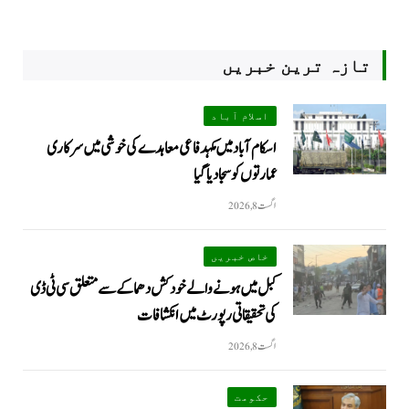
تازہ ترین خبریں
اسلام آباد
اسکام آباد میں مکہدفاعی معاہدے کی خوشی میں سرکاری
عمارتوں کو سجا دیا گیا
اگست 8, 2026
خاص خبریں
کبل میں ہونے والے خودکش دھماکے سے متعلق سی ٹی ڈی
کی تحقیقاتی رپورٹ میں انکشافات
اگست 8, 2026
حکومت