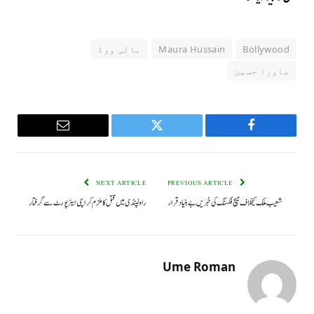
Bollywood
Maura Hussain
بالی ووڈ
ماورا حسین
Email
Twitter
Facebook
NEXT ARTICLE
PREVIOUS ARTICLE
شعیب ملک کیخلاف میچ فکسنگ کی خبریں بےبنیاد قرار
راولپنڈی میں قتل کا ملزم کراچی ایئر پورٹ سے گرفتار
Ume Roman