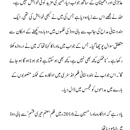
عاجزی اور اطمینان کے ساتھ جواب دیا، "میری مزید کوئی خواہش نہیں ہے،
اللہ نے مجھے اس سے زیادہ دیا ہے جس کی میں نے کبھی خواہش کی تھی. ایک
ہندوستانی مداح کی جانب سے بالی ووڈ کی فلموں میں دوبارہ دیکھنے کے امکان سے
متعلق سوال پوچھا گیا۔ جس کے جواب میں ماورا کا کہنا تھا کہ میں نے دروازہ کھلا
رکھا ہے ۔’ناممکن کچھ بھی نہیں ہے، کچھ بھی ہوسکتا ہے تو جو ہونا ہوگا ہوجائے
گا‘۔ اس جواب نے ہندوستانی فلم انڈسٹری میں اداکارہ کے ممکنہ منصوبوں کے
بارے میں مداحوں کو تجسس میں ڈال دیا۔
یاد رہے کہ اداکارہ ماورا حسین نے 2016ء میں فلم ’صنم تیری قسم‘ سے بالی ووڈ
میں ڈیبیو دیا تھا