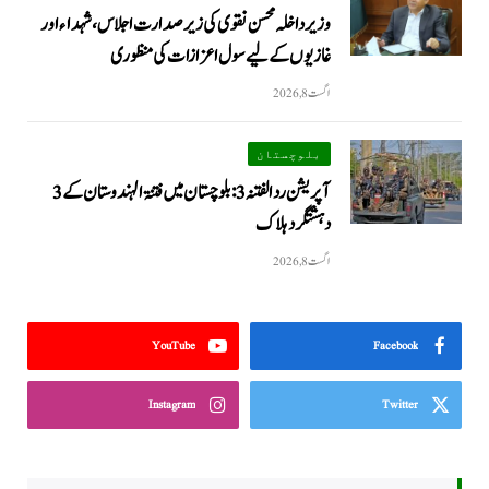
وزیرداخلہ محسن نقوی کی زیر صدارت اجلاس، شہداء اور
غازیوں کے لیے سول اعزازات کی منظوری
اگست 8, 2026
بلوچستان
آپریشن رد الفتنہ 3: بلوچستان میں فتنۃ الہندوستان کے 3
دہشتگرد ہلاک
اگست 8, 2026
YouTube
Facebook
Instagram
Twitter