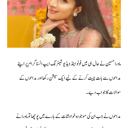
ماورا حسین نے حال ہی میں فوٹو اینڈ ویڈیو شیئرنگ ایپ انسٹاگرام پر اپنے
مداحوں سے بات چیت کرنے کے لیے ایک سیشن رکھا اور مداحوں کے
سوالات کا جواب دیے۔
مداحوں نے جب ان کی موجودہ خواہشات کے بارے میں پوچھا تو ماورا نے