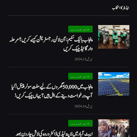
ایڈیٹر کا انتخاب
خاص خبریں
پنجاب بائیک سکیم: آن لائن رجسٹریشن کیسے کریں؟ مرحلہ
وار گائیڈ چیک کریں
اپریل 15, 2024
خاص خبریں
پنجاب میں 50,000 گھروں کے لیے مفت سولر پینل! کیا
آپ درخواست دینے کے اہل ہیں؟ یہاں چیک کریں!
اپریل 16, 2024
خاص خبریں
ایبٹ آباد میں لاپتہ لیڈی ڈاکٹر وردہ کی لاش چار دن بعد