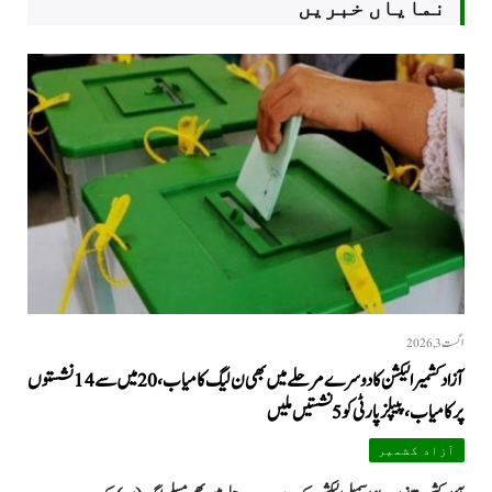
نمایاں خبریں
اگست 3, 2026
آزاد کشمیر الیکشن کا دوسرے مرحلے میں بھی ن لیگ کامیاب، 20 میں سے 14 نشستوں
پر کامیاب، پیپلزپارٹی کو 5 نشستیں ملیں
آزاد کشمیر