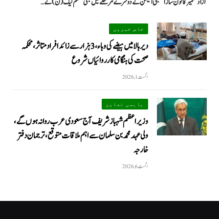
آزاد کشمیر قانون ساز اسمبلی الیکشن کے دوسرے مرحلے میں بھی مسلم لیگ (ن) کے…
خاص خبریں
دیر بالا میں ہیضے کی وباء، 3 ہزار سے زائد افراد متاثر، محکمہ
صحت کی ہنگامی کارروائیاں شروع
اگست 1, 2026
باہمی تعاون
وزیراعظم شہباز شریف آج سعودی عرب روانہ ہوں گے،
ولی عہد محمد بن سلمان سے اہم ملاقات متوقع، ترجمان دفتر
خارجہ
اگست 6, 2026