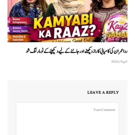
ردا عمران کی کامیابی کا راز دیکھنے اور جاننے کے لیے دیکھیئے کےٹو مارننگ شو
جون 19, 2026
LEAVE A REPLY