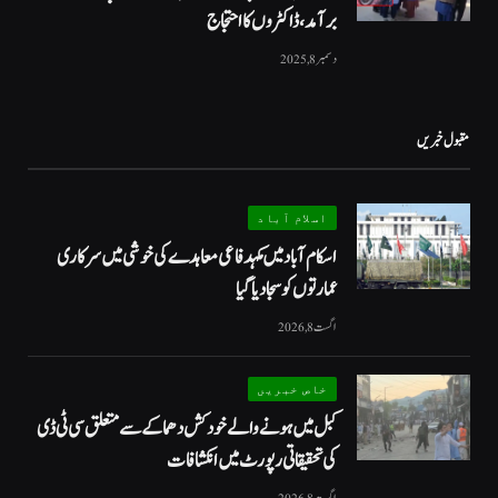
برآمد، ڈاکٹروں کا احتجاج
دسمبر 8, 2025
مقبول خبریں
اسلام آباد
اسکام آباد میں مکہدفاعی معاہدے کی خوشی میں سرکاری
عمارتوں کو سجا دیا گیا
اگست 8, 2026
خاص خبریں
کبل میں ہونے والے خودکش دھماکے سے متعلق سی ٹی ڈی
کی تحقیقاتی رپورٹ میں انکشافات