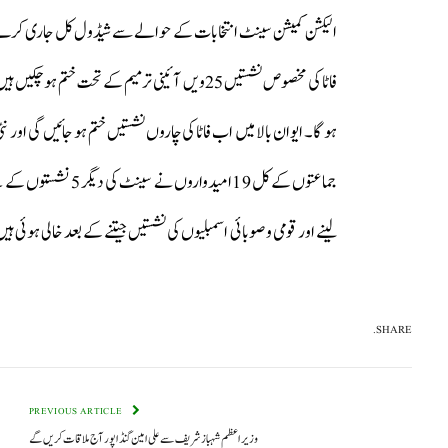
جماعتوں کے کل 19امی
لینے اور قومی و صوبائی اسمبلیوں کی نشستیں جیتنے کے بعد خالی ہوئی ہی
SHARE.
PREVIOUS ARTICLE
وزیر اعظم شہباز شریف سے علی امین گنڈا پور آج ملاقات کریں گے