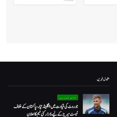
مقبول خبریں
خاص خبریں
جو روٹ کی قیادت میں انگلینڈ تیار، پاکستان کے خلاف
ٹیسٹ سیریز کے لیے 16 رکنی ٹیم کا اعلان