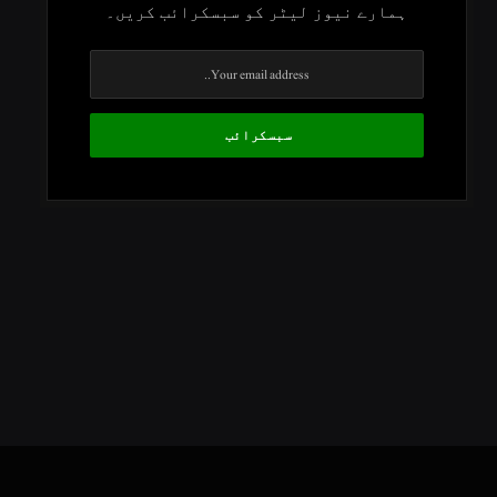
ہمارے نیوز لیٹر کو سبسکرائب کریں۔