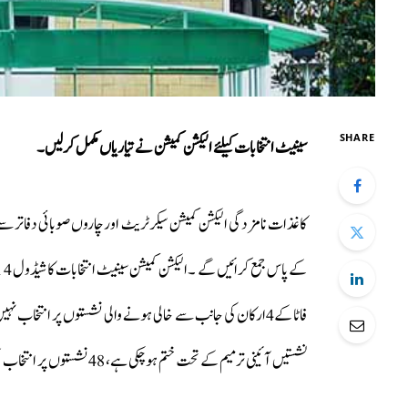
SHARE
سینیٹ انتخابات کیلئے الیکشن کمیشن نے تیاریاں مکمل کرلیں۔
فاٹا کے4ارکان کی جانب سے خالی ہونے والی نشستوں پر انتخاب نہ
نشستیں آئینی ترمیم کے تحت ختم ہوچکی ہے، 48نشستوں پر انتخاب عمل میں لایا جائے گا۔