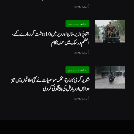
اگست 7, 2026
خاص خبریں
جنوبی وزیرستان اور دیر میں 10 دہشت گرد مارے گئے،
اعظم ورسک میں حملہ ناکام
اگست 7, 2026
خاص خبریں
شدید گرمی کا راج، محکمہ موسمیات نے کئی علاقوں میں تیز
ہواؤں اور بارش کی پیشگوئی کر دی
اگست 7, 2026