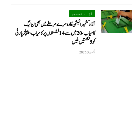
آزاد کشمیر
آزاد کشمیر الیکشن کا دوسرے مرحلے میں بھی ن لیگ
کامیاب، 20 میں سے 14 نشستوں پر کامیاب، پیپلزپارٹی
کو 5 نشستیں ملیں
اگست 3, 2026