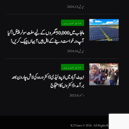
اپریل 15, 2024
خاص خبریں
پنجاب میں 50,000 گھروں کے لیے مفت سولر پینل! کیا
آپ درخواست دینے کے اہل ہیں؟ یہاں چیک کریں!
اپریل 16, 2024
خاص خبریں
ایبٹ آباد میں لاپتہ لیڈی ڈاکٹر وردہ کی لاش چار دن بعد
برآمد، ڈاکٹروں کا احتجاج
دسمبر 8, 2025
.K2Times © 2026. All Rights Reserved