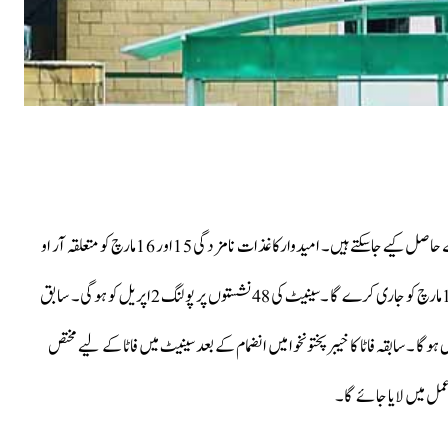
کاغذات نامزدگی الیکشن کمیشن سیکرٹریٹ اور چاروں صوبائی دفاتر سے حاصل کیے جاسکتے ہیں۔ امیدوارکاغذات نامزدگی 15اور 16مارچ کو متعلقہ آر او
کے پاس جمع کرائیں گے ۔الیکشن کمیشن سینیٹ انتخابات کا شیڈول 14مارچ کو جاری کرے گا ۔سینیٹ کی 48نشستوں پر پولنگ 2اپریل کو ہوگی۔ سابق
یں ہوگا ۔سابقہ فاٹا کا خیبرپختونخوا میں انضمام کے بعد سینیٹ میں فاٹا کے لیے مختص