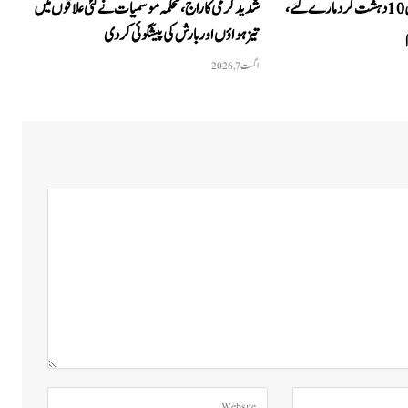
جنوبی وزیرستان اور دیر میں 10 دہشت گرد مارے گئے،
شدید گرمی کا راج، محکمہ موسمیات نے کئی علاقوں میں
تیز ہواؤں اور بارش کی پیشگوئی کر دی
اگست 7, 2026