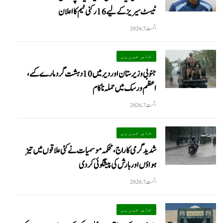
ٹیسٹ سیریز کے لیے 16 رکنی ٹیم کا اعلان
اگست 7, 2026
خاص خبریں
جنوبی وزیرستان اور دیر میں 10 دہشت گرد مارے گئے،
اعظم ورسک میں حملہ ناکام
اگست 7, 2026
خاص خبریں
شدید گرمی کا راج، محکمہ موسمیات نے کئی علاقوں میں تیز
ہواؤں اور بارش کی پیشگوئی کر دی
اگست 7, 2026
خاص خبریں