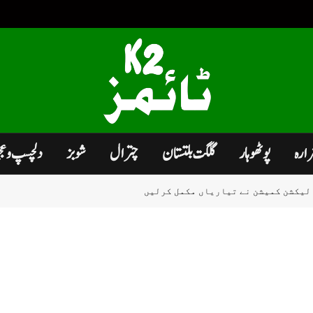
زارہ
پوٹھوہار
گلگت بلتستان
چترال
شوبز
دلچسپ و ع
لیکشن کمیشن نے تیاریاں مکمل کرلیں