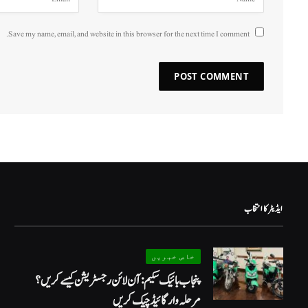
Save my name, email, and website in this browser for the next time I comment.
ایڈیٹر کا انتخاب
خاص خبریں
پنجاب بائیک سکیم: آن لائن رجسٹریشن کیسے کریں؟
مرحلہ وار گائیڈ چیک کریں