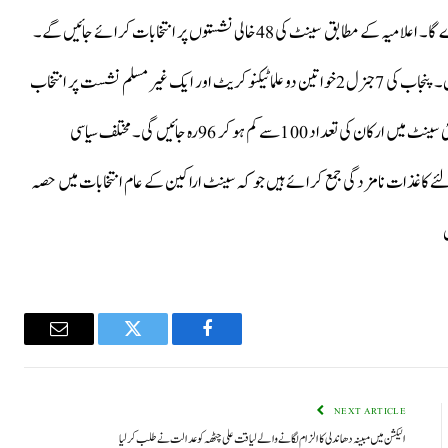
الیکشن کمیشن سینٹ انتخابات کے حوالے سے شیڈول کل جاری کرے گا۔ اعلامیہ کے مطابق سینٹ کی 48خالی نشستوں پر انتخابات کرائے جائیں گے۔
فاٹا کی مخصوص نشستیں 25ویں آئینی ترمیم کے تحت ختم ہو چکیں ہیں۔ پنجاب کی 7جنرل 2خواتین دو علما ٹیکنو کریٹ اور ایک غیر مسلم نشست پر انتخاب
ہو گا۔ ایوان بالا میں اب فاٹا کی چاروں نشستیں ختم ہو جائیں گی اور نئی سینٹ میں ارکان کی تعداد 100سے کم ہو کر 96رہ جائیں گی۔ مختلف سیاسی
دواروں نے سینٹ کی دیگر 5 نشستوں کے لئے کاغذات نامزدگی جمع کرائے ہیں جو کہ سینٹ اراکین کے عام انتخابات میں حصہ
ں
Email
Twitter
Facebook
NEXT ARTICLE
الیکشن میں مبینہ دھاندلی کا الزام لگانے والے لیاقت علی چٹھہ کو عدالت نے طلب کرلیا