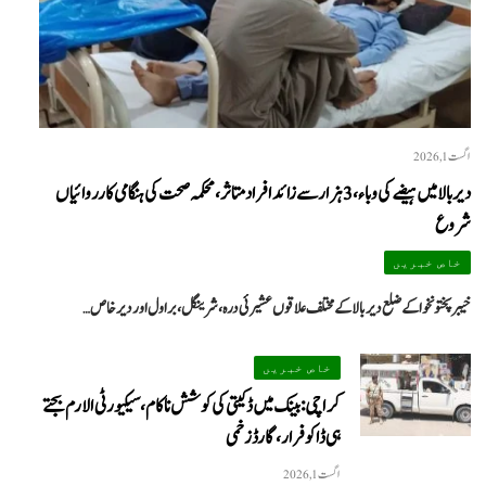
اگست 1, 2026
دیر بالا میں ہیضے کی وباء، 3 ہزار سے زائد افراد متاثر، محکمہ صحت کی ہنگامی کارروائیاں
شروع
خاص خبریں
خیبرپختونخوا کے ضلع دیر بالا کے مختلف علاقوں عشیرئی درہ، شرینگل، براول اور دیر خاص…
خاص خبریں
کراچی: بینک میں ڈکیتی کی کوشش ناکام، سیکیورٹی الارم بجتے
ہی ڈاکو فرار، گارڈ زخمی
اگست 1, 2026