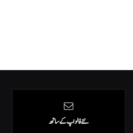
نئے فالو اپ کے ساتھ