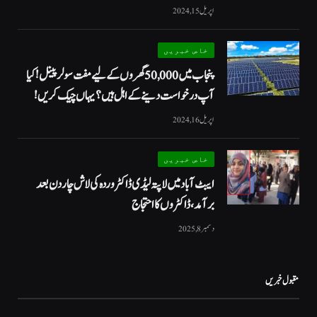
اپریل 15, 2024
خاص خبریں
پنجاب میں 50,000 گھروں کے لیے مفت سولر پینل! کیا
آپ درخواست دینے کے اہل ہیں؟ یہاں چیک کریں!
اپریل 16, 2024
خاص خبریں
ایبٹ آباد میں لاپتہ لیڈی ڈاکٹر وردہ کی لاش چار دن بعد
برآمد، ڈاکٹروں کا احتجاج
دسمبر 8, 2025
مقبول خبریں