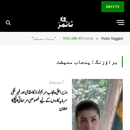
KAY2 TV
Posts Tagged "پنجاب معیشت"
Home
YOU ARE AT:
»
براؤزنگ :
پنجاب معیشت
اگست 3, 2026
وزیراعلیٰ پنجاب مریم نواز کا مقامی اور غیر ملکی
سرمایہ کاروں کے لیے خصوصی مراعاتی پیکج کا
اعلان