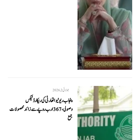
جولائی 2, 2026
پنجاب ریونیو اتھارٹی کی ریکارڈ ٹیکس
وصولی، 367 ارب روپے سے زائد محصولات
جمع