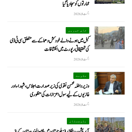
عمارتوں کو سجا دیا گیا
اگست 8, 2026
خاص خبریں
کبل میں ہونے والے خودکش دھماکے سے متعلق سی ٹی ڈی
کی تحقیقاتی رپورٹ میں انکشافات
اگست 8, 2026
حکومت
وزیرداخلہ محسن نقوی کی زیر صدارت اجلاس، شہداء اور
غازیوں کے لیے سول اعزازات کی منظوری
اگست 8, 2026
بلوچستان
آپریشن رد الفتنہ 3: بلوچستان میں فتنۃ الہندوستان کے 3