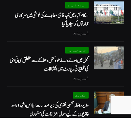
اسلام آباد
اسکام آباد میں مکہدفاعی معاہدے کی خوشی میں سرکاری
عمارتوں کو سجا دیا گیا
اگست 8, 2026
خاص خبریں
کبل میں ہونے والے خودکش دھماکے سے متعلق سی ٹی ڈی
کی تحقیقاتی رپورٹ میں انکشافات
اگست 8, 2026
حکومت
وزیرداخلہ محسن نقوی کی زیر صدارت اجلاس، شہداء اور
غازیوں کے لیے سول اعزازات کی منظوری
اگست 8, 2026