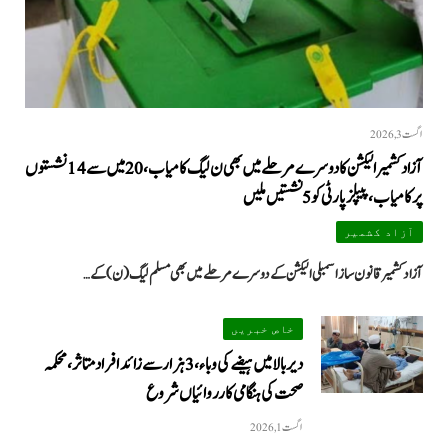
اگست 3, 2026
آزاد کشمیر الیکشن کا دوسرے مرحلے میں بھی ن لیگ کامیاب، 20 میں سے 14 نشستوں
پر کامیاب، پیپلزپارٹی کو 5 نشستیں ملیں
آزاد کشمیر
آزاد کشمیر قانون ساز اسمبلی الیکشن کے دوسرے مرحلے میں بھی مسلم لیگ (ن) کے…
خاص خبریں
دیر بالا میں ہیضے کی وباء، 3 ہزار سے زائد افراد متاثر، محکمہ
صحت کی ہنگامی کارروائیاں شروع
اگست 1, 2026