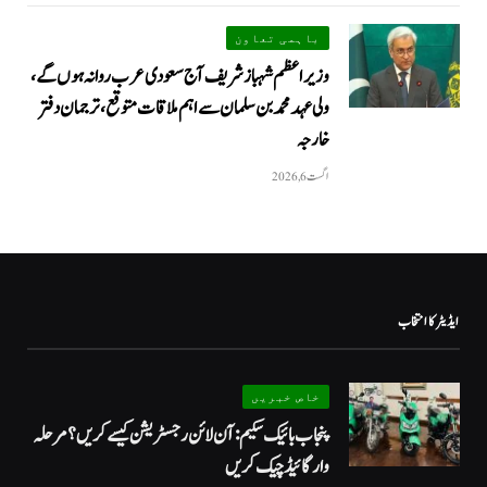
باہمی تعاون
وزیراعظم شہباز شریف آج سعودی عرب روانہ ہوں گے،
ولی عہد محمد بن سلمان سے اہم ملاقات متوقع، ترجمان دفتر
خارجہ
اگست 6, 2026
ایڈیٹر کا انتخاب
خاص خبریں
پنجاب بائیک سکیم: آن لائن رجسٹریشن کیسے کریں؟ مرحلہ
وار گائیڈ چیک کریں