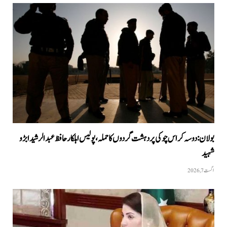
بولان: دوسہ کراس چوکی پر دہشت گردوں کا حملہ، پولیس اہلکار حافظ عبدالرشید ابڑو
شہید
اگست 7, 2026