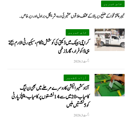
خاص خبریں
خیبرپختونخوا کے ضلع دیر بالا کے مختلف علاقوں عشیرئی درہ، شرینگل، براول اور دیر خاص…
خاص خبریں
کراچی: بینک میں ڈکیتی کی کوشش ناکام، سیکیورٹی الارم بجتے
ہی ڈاکو فرار، گارڈ زخمی
اگست 1, 2026
آزاد کشمیر
آزاد کشمیر الیکشن کا دوسرے مرحلے میں بھی ن لیگ
کامیاب، 20 میں سے 14 نشستوں پر کامیاب، پیپلزپارٹی
کو 5 نشستیں ملیں
اگست 3, 2026