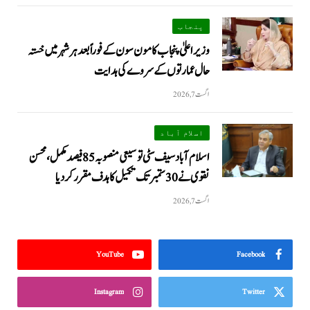
پنجاب
وزیراعلیٰ پنجاب کا مون سون کے فوراً بعد ہر شہر میں خستہ
حال عمارتوں کے سروے کی ہدایت
اگست 7, 2026
اسلام آباد
اسلام آباد سیف سٹی توسیعی منصوبہ 85 فیصد مکمل، محسن
نقوی نے 30 ستمبر تک تکمیل کا ہدف مقرر کر دیا
اگست 7, 2026
YouTube
Facebook
Instagram
Twitter