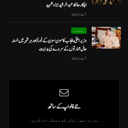
اہلکار حافظ عبدالرشید ابڑو شہید
اگست 7, 2026
پنجاب
وزیراعلیٰ پنجاب کا مون سون کے فوراً بعد ہر شہر میں خستہ
حال عمارتوں کے سروے کی ہدایت
اگست 7, 2026
نئے فالو اپ کے ساتھ
ہمارے نیوز لیٹر کو سبسکرائب کریں۔