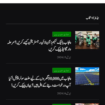
ایڈیٹر کا انتخاب
خاص خبریں
پنجاب بائیک سکیم: آن لائن رجسٹریشن کیسے کریں؟ مرحلہ
وار گائیڈ چیک کریں
اپریل 15, 2024
خاص خبریں
پنجاب میں 50,000 گھروں کے لیے مفت سولر پینل! کیا
آپ درخواست دینے کے اہل ہیں؟ یہاں چیک کریں!
اپریل 16, 2024