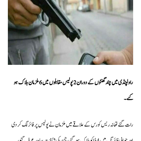
راولپنڈی
میں چند گھنٹوں کے دوران 2 پولیس مقابلوں میں 6 ملزمان ہلاک ہو
گئے۔
رات گئے تھانہ ریس کورس کے علاقے میں ملزمان نےپولیس پر فائرنگ کر دی
اور جوابی فائرنگ میں 4 ڈاکو ہلاک ہوگئے، جن کی شناخت ساجد عرف گٹو،