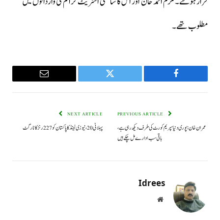
فرار ہوگئے۔ ملزم احمد خان اور اس کا ساتھی اسٹریٹ کرائم کی وارداتوں میں
مطلوب تھے۔
Email
Twitter
Facebook
NEXT ARTICLE
PREVIOUS ARTICLE
عمران خان :پوری دنیا سپریم کورٹ کی طرف دیکھ رہی ہے ،
پہلا ٹی 20، نیوزی لینڈ کا پاکستان کو 227 رنز کا ٹارگٹ
باقی سب ادارے مل چکے ہیں
Idrees
Website