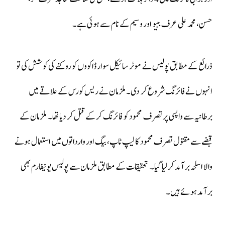
حسن، محمد علی عرف ببیو اور وسیم کے نام سے ہوئی ہے۔
ذرائع کے مطابق پولیس نے موٹر سائیکل سوار ڈاکووں کو روکنے کی کوشش کی تو
انہوں نے فائرنگ شروع کر دی۔ ملزمان نے ریس کورس کے علاقے میں
برطانیہ سے واپسی پر تصرف محمود کو فائرنگ کر کے قتل کر دیا تھا۔ ملزمان کے
قبضے سے مقتول تصرف محمود کا لیپ ٹاپ، بیگ اور وارداتوں میں استعمال ہونے
والا اسلحہ برآمد کرلیا گیا۔ تحقیقات کے مطابق ملزمان سے پولیس یونیفارم بھی
برآمد ہوئے ہیں۔