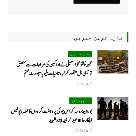
تازہ ترین خبریں
خاص خبریں
خیبرپختونخوا اسمبلی نے اراکین کی مراعات سے متعلق
ترمیمی بل منظور کر لیا، تاحیات بلیو پاسپورٹ ختم
اگست 7, 2026
بلوچستان
بولان: دوسہ کراس چوکی پر دہشت گردوں کا حملہ، پولیس
اہلکار حافظ عبدالرشید ابڑو شہید
اگست 7, 2026