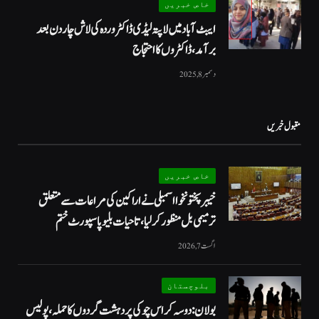
خاص خبریں
ایبٹ آباد میں لاپتہ لیڈی ڈاکٹر وردہ کی لاش چار دن بعد
برآمد، ڈاکٹروں کا احتجاج
دسمبر 8, 2025
مقبول خبریں
خاص خبریں
خیبرپختونخوا اسمبلی نے اراکین کی مراعات سے متعلق
ترمیمی بل منظور کر لیا، تاحیات بلیو پاسپورٹ ختم
اگست 7, 2026
بلوچستان
بولان: دوسہ کراس چوکی پر دہشت گردوں کا حملہ، پولیس