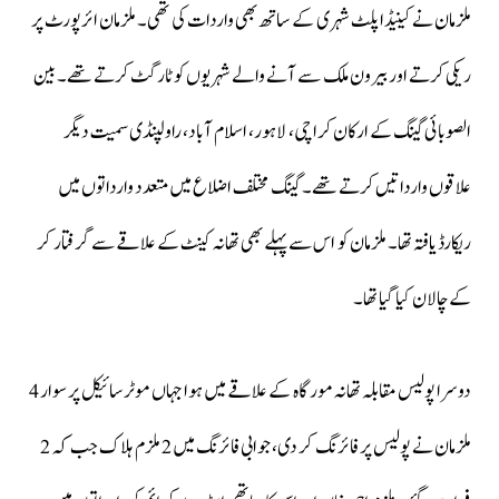
ملزمان نے کینیڈا پلٹ شہری کے ساتھ بھی واردات کی تھی۔ ملزمان ائرپورٹ پر
ریکی کرتے اور بیرون ملک سے آنے والے شہریوں کو ٹارگٹ کرتے تھے۔ بین
الصوبائی گینگ کے ارکان کراچی، لاہور، اسلام آباد، راولپنڈی سمیت دیگر
علاقوں وارداتیں کرتے تھے۔ گینگ مختلف اضلاع میں متعدد وارداتوں میں
ریکارڈ یافتہ تھا۔ ملزمان کو اس سے پہلے بھی تھانہ کینٹ کے علاقے سے گرفتار کر
کے چالان کیا گیا تھا۔
دوسرا پولیس مقابلہ تھانہ مورگاہ کے علاقے میں ہوا جہاں موٹرسائیکل پر سوار 4
ملزمان نے پولیس پر فائرنگ کر دی، جوابی فائرنگ میں 2 ملزم ہلاک جب کہ 2