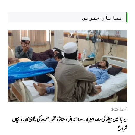
نمایاں خبریں
اگست 1, 2026
دیر بالا میں ہیضے کی وباء، 3 ہزار سے زائد افراد متاثر، محکمہ صحت کی ہنگامی کارروائیاں
شروع