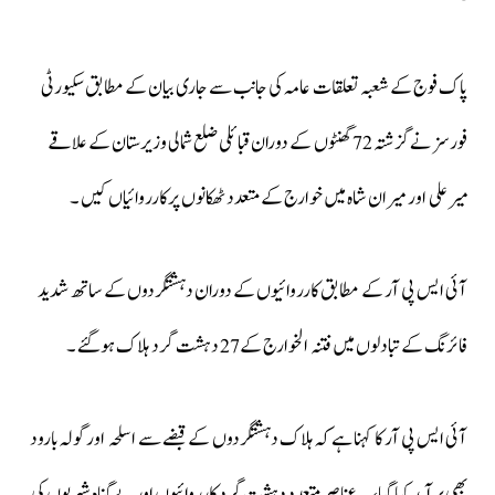
پاک فوج کے شعبہ تعلقات عامہ کی جانب سے جاری بیان کے مطابق سکیورٹی
فورسز نےگزشتہ 72 گھنٹوں کے دوران قبائلی ضلع شمالی وزیرستان کے علاقے
میرعلی اور میران شاہ میں خوارج کے متعدد ٹھکانوں پرکارروائیاں کیں ۔
آئی ایس پی آر کے مطابق کارروائیوں کے دوران دہشتگردوں کے ساتھ شدید
فائرنگ کے تبادلوں میں فتنہ الخوارج کے27 دہشت گرد ہلاک ہوگئے ۔
آئی ایس پی آر کا کہنا ہےکہ ہلاک دہشتگردوں کے قبضے سے اسلحہ اورگولہ بارود
بھی برآمد کیا گیا، یہ عناصر متعدد دہشت گرد کارروائیوں اور بےگناہ شہریوں کی