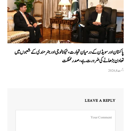
پاکستان اور سویڈن کے درمیان تجارت، ٹیکنالوجی اور ہنرمندی کے شعبوں میں
تعاون بڑھانے کی ضرورت ہے، صدر مملکت
اگست 8, 2026
LEAVE A REPLY