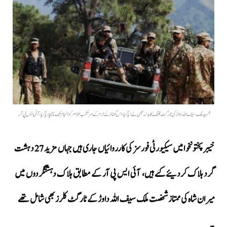
شہید ملک سیف اللہ داوڑ کی ٹارگٹ کلنگ کا بدلہ بھی لے لیا گیا، اس گھناؤنے جرم کے مرتکب عناصر کو انجام تک پہنچادیا گیا، آئی ایس پی آر
خیبر پختونخوا میں سیکیورٹی فورسز کی کارروائیاں جاری ہیں جہاں مزید 27 دہشت
گرد ہلاک کردیئے گئے ہیں، آئی ایس پی آر کے مطابق ہلاک دہشتگردوں میں
میران شاہ کی ممتاز شخصت ملک سیف اللہ داوڑ کے ٹارگٹ کلرز بھی شامل تھے
۔