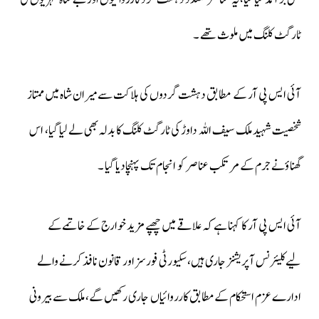
ٹارگٹ کلنگ میں ملوث تھے ۔
آئی ایس پی آر کے مطابق دہشت گردوں کی ہلاکت سے میران شاہ میں ممتاز
شخصیت شہید ملک سیف اللہ داوڑ کی ٹارگٹ کلنگ کا بدلہ بھی لے لیا گیا، اس
گھناؤنے جرم کے مرتکب عناصر کو انجام تک پہنچادیا گیا ۔
آئی ایس پی آر کا کہنا ہےکہ علاقے میں چھپے مزید خوارج کے خاتمےکے
لیےکلیئرنس آپریشنز جاری ہیں، سکیورٹی فورسز اور قانون نافذ کرنے والے
ادارے عزم استحکام کےمطابق کارروائیاں جاری رکھیں گے، ملک سے بیرونی