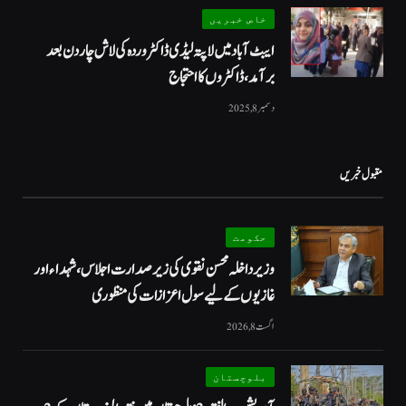
خاص خبریں
ایبٹ آباد میں لاپتہ لیڈی ڈاکٹر وردہ کی لاش چار دن بعد
برآمد، ڈاکٹروں کا احتجاج
دسمبر 8, 2025
مقبول خبریں
حکومت
وزیرداخلہ محسن نقوی کی زیر صدارت اجلاس، شہداء اور
غازیوں کے لیے سول اعزازات کی منظوری
اگست 8, 2026
بلوچستان