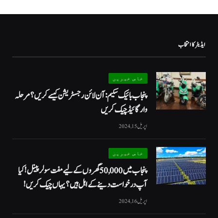
ایڈیٹر کا انتخاب
خاص خبریں
پنجاب بائیک سکیم: آن لائن رجسٹریشن کیسے کریں؟ مرحلہ
وار گائیڈ چیک کریں
اپریل 15, 2024
خاص خبریں
پنجاب میں 50,000 گھروں کے لیے مفت سولر پینل! کیا
آپ درخواست دینے کے اہل ہیں؟ یہاں چیک کریں!
اپریل 16, 2024