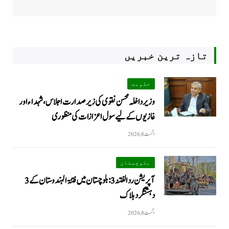
تازہ ترین خبریں
حکومت
وزیرداخلہ محسن نقوی کی زیر صدارت اجلاس، شہداء اور
غازیوں کے لیے سول اعزازات کی منظوری
اگست 8, 2026
بلوچستان
آپریشن رد الفتنہ 3: بلوچستان میں فتنۃ الہندوستان کے 3
دہشتگرد ہلاک
اگست 8, 2026