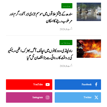
سندھ
سندھ کے بیشتر علاقوں میں موسم جزوی ابر آلود، گرم اور
مرطوب رہنے کا امکان
اگست 8, 2026
پنجاب
راولپنڈی، دو دکانوں میں اچانک آگ بھڑک اٹھی، ریسکیو
کی بروقت کارروائی سے بڑا نقصان ٹل گیا
اگست 8, 2026
YouTube
Facebook
Instagram
Twitter