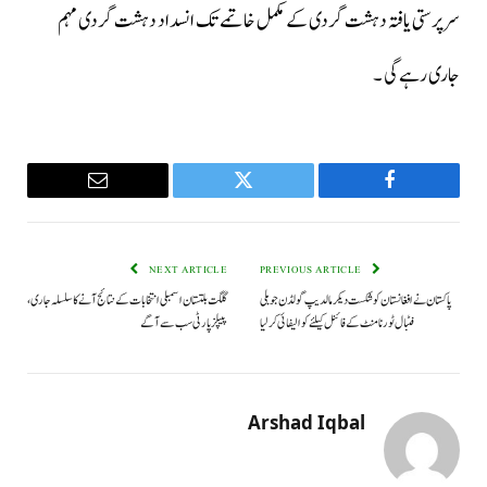
سرپرستی یافتہ دہشت گردی کے مکمل خاتمے تک انسداد دہشت گردی مہم
جاری رہےگی ۔
Email
Twitter
Facebook
NEXT ARTICLE
PREVIOUS ARTICLE
پاکستان نے افغانستان کو شکست دیکر مالدیپ گولڈن جوبلی
گلگت بلتستان اسمبلی انتخابات کے نتائج آنے کا سلسلہ جاری،
فٹبال ٹورنامنٹ کے فائنل کيلئے کواليفائی کرليا
پیپلزپارٹی سب سے آگے
Arshad Iqbal