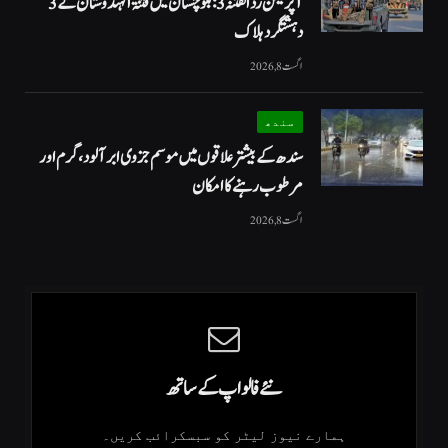
آپریشن رد الفتنہ 3: بلوچستان میں فتنۃ الہندوستان کے 3
دہشتگرد ہلاک
اگست 8, 2026
سندھ
سندھ کے بیشتر علاقوں میں موسم جزوی ابر آلود، گرم اور
مرطوب رہنے کا امکان
اگست 8, 2026
نئے فالو اپ کے ساتھ
ہمارے نیوز لیٹر کو سبسکرائب کریں۔