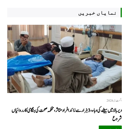
نمایاں خبریں
اگست 1, 2026
دیر بالا میں ہیضے کی وباء، 3 ہزار سے زائد افراد متاثر، محکمہ صحت کی ہنگامی کارروائیاں
شروع
خاص خبریں