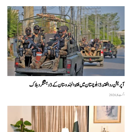
آپریشن رد الفتنہ 3: بلوچستان میں فتنۃ الہندوستان کے 3 دہشتگرد ہلاک
اگست 8, 2026