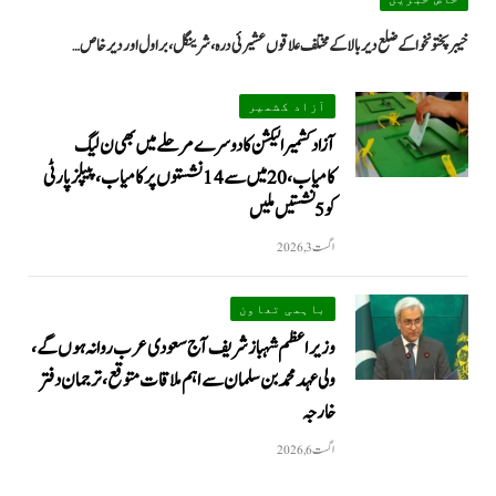
خیبرپختونخوا کے ضلع دیر بالا کے مختلف علاقوں عشیرئی درہ، شرینگل، براول اور دیر خاص…
آزاد کشمیر
آزاد کشمیر الیکشن کا دوسرے مرحلے میں بھی ن لیگ
کامیاب، 20 میں سے 14 نشستوں پر کامیاب، پیپلزپارٹی
کو 5 نشستیں ملیں
اگست 3, 2026
باہمی تعاون
وزیراعظم شہباز شریف آج سعودی عرب روانہ ہوں گے،
ولی عہد محمد بن سلمان سے اہم ملاقات متوقع، ترجمان دفتر
خارجہ
اگست 6, 2026