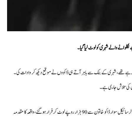
رہے تھے، شہری کے بنک سے باہر آتے ہی ڈاکووں نے موقع دیکھ کر وادات کی۔
ن کی تلاش جاری ہے۔
دوسری جانب فیصل آباد میں بھی ڈکیتی کی واردات پیش آئی جہاں موٹرسائیکل سوار ڈاکو خاتون سے 90 ہزار روپے لوٹ کرفرار ہوگئے، واقعہ کا مقدمہ