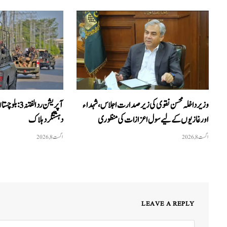
وزیرداخلہ محسن نقوی کی زیر صدارت اجلاس، شہداء
اور غازیوں کے لیے سول اعزازات کی منظوری
دہشتگرد ہلاک
اگست 8, 2026
اگست 8, 2026
LEAVE A REPLY