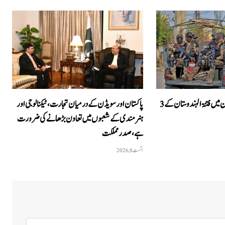
آپریشن رد الفتنہ 3: بلوچستان میں فتنۃ الہندوستان کے 3
پاکستان اور سویڈن کے درمیان تجارت، ٹیکنالوجی اور
ہنرمندی کے شعبوں میں تعاون بڑھانے کی ضرورت
ہے، صدر مملکت
اگست 8, 2026