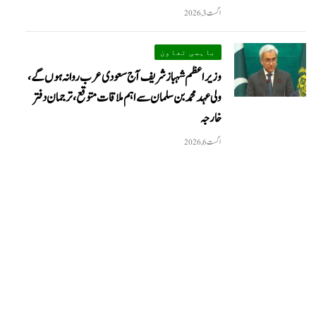
اگست 3, 2026
باہمی تعاون
وزیراعظم شہباز شریف آج سعودی عرب روانہ ہوں گے،
ولی عہد محمد بن سلمان سے اہم ملاقات متوقع، ترجمان دفتر
خارجہ
اگست 6, 2026