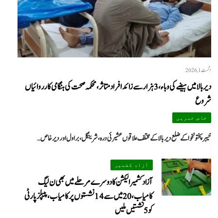
اگست 1, 2026
دیر بالا میں ہیضے کی وباء، 3 ہزار سے زائد افراد متاثر، محکمہ صحت کی ہنگامی کارروائیاں
شروع
خاص خبریں
خیبرپختونخوا کے ضلع دیر بالا کے مختلف علاقوں عشیرئی درہ، شرینگل، براول اور دیر خاص…
We
آزاد کشمیر
آزاد کشمیر الیکشن کا دوسرے مرحلے میں بھی ن لیگ
کامیاب، 20 میں سے 14 نشستوں پر کامیاب، پیپلزپارٹی
کو 5 نشستیں ملیں