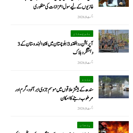
غازیوں کے لیے سول اعزازات کی منظوری
اگست 8, 2026
بلوچستان
آپریشن رد الفتنہ 3: بلوچستان میں فتنۃ الہندوستان کے 3
دہشتگرد ہلاک
اگست 8, 2026
سندھ
سندھ کے بیشتر علاقوں میں موسم جزوی ابر آلود، گرم اور
مرطوب رہنے کا امکان
اگست 8, 2026
پنجاب