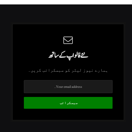
نئے فالو اپ کے ساتھ
ہمارے نیوز لیٹر کو سبسکرائب کریں۔