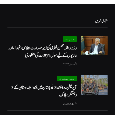
مقبول خبریں
حکومت
وزیرداخلہ محسن نقوی کی زیر صدارت اجلاس، شہداء اور
غازیوں کے لیے سول اعزازات کی منظوری
اگست 8, 2026
بلوچستان
آپریشن رد الفتنہ 3: بلوچستان میں فتنۃ الہندوستان کے 3
دہشتگرد ہلاک
اگست 8, 2026