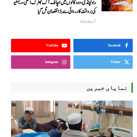
راولپنڈی، دو دکانوں میں اچانک آگ بھڑک اٹھی، ریسکیو
کی بروقت کارروائی سے بڑا نقصان ٹل گیا
اگست 8, 2026
YouTube
Facebook
Instagram
Twitter
نمایاں خبریں