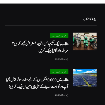
ایڈیٹر کا انتخاب
خاص خبریں
پنجاب بائیک سکیم: آن لائن رجسٹریشن کیسے کریں؟
مرحلہ وار گائیڈ چیک کریں
اپریل 15, 2024
خاص خبریں
پنجاب میں 50,000 گھروں کے لیے مفت سولر پینل! کیا
آپ درخواست دینے کے اہل ہیں؟ یہاں چیک کریں!
اپریل 16, 2024