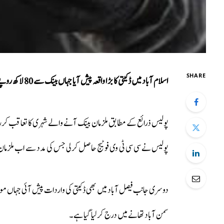
SHARE
اسلام آباد میں ڈکیتی کا بڑا واقعہ پیش آیا جہاں بینک سے 80 لاکھ روپے نکلوانے والے شہری کو لوٹ لیا گیا۔
پولیس ذرائع کے مطابق ملزمان بینک آنے والے شہری کا تعاقب کر
پولیس نے سی سی ٹی وی فوٹیج حاصل کرلی جس کی مدد سے اب ملزما
سمن آباد تھانے میں درج کرلیا گیا ہے۔