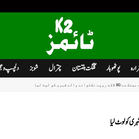
زارہ
پوٹھوہار
گلگت بلتستان
چترال
شوبز
دلچسپ و ع
والے شہری کو لوٹ لیا