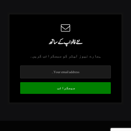
نئے فالو اپ کے ساتھ
ہمارے نیوز لیٹر کو سبسکرائب کریں۔