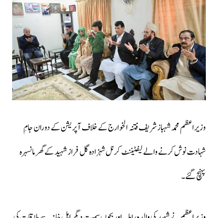
وزیراعظم
محمد شہباز شریف
فتنہ الخوارج کے خلاف آپریشن کے دوران جامِ
شہادت نوش کرنے والے لیفٹیننٹ کرنل شہزادہ گل فراز شہید کے گھر مانسہرہ
پہنچ گئے۔
وزیراعظم نے شہید کی والدہ، اہلیہ اور بچوں سمیت دیگر اہل خانہ سے ملاقات کی