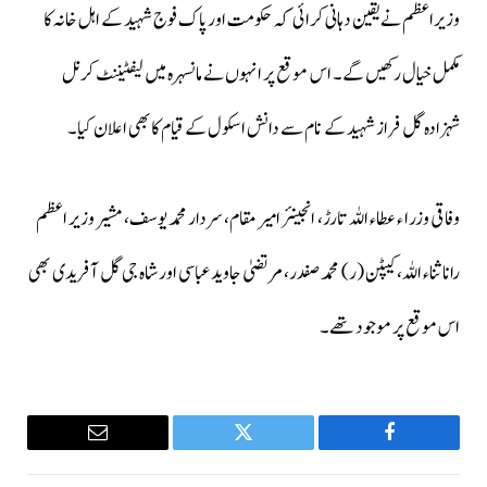
وزیراعظم نے یقین دہانی کرائی کہ حکومت اور پاک فوج شہید کے اہل خانہ کا
مکمل خیال رکھیں گے۔ اس موقع پر انہوں نے مانسہرہ میں لیفٹیننٹ کرنل
شہزادہ گل فراز شہید کے نام سے دانش اسکول کے قیام کا بھی اعلان کیا۔
وفاقی وزراء عطاء اللہ تارڑ، انجینئر امیر مقام، سردار محمد یوسف، مشیر وزیر اعظم
رانا ثناء اللہ، کیپٹن (ر) محمد صفدر، مرتضیٰ جاوید عباسی اور شاہ جی گل آفریدی بھی
اس موقع پر موجود تھے۔
Email
Twitter
Facebook