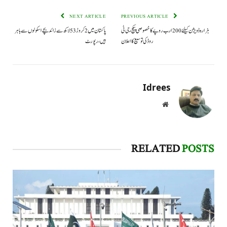
NEXT ARTICLE
PREVIOUS ARTICLE
ہزارہ ڈویژن کیلئے 200 ارب روپے کا خصوصی پیکج، جی ٹی
پاکستان میں 2 کروڑ 53 لاکھ سے زائد بچے اسکولوں سے باہر
روڈ کی توسیع کا اعلان
ہیں، رپورٹ
Idrees
Website
RELATED
POSTS