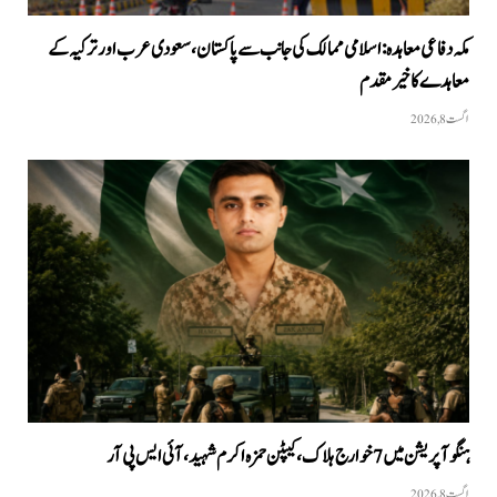
مکہ دفاعی معاہدہ: اسلامی ممالک کی جانب سے پاکستان، سعودی عرب اور ترکیہ کے
معاہدے کا خیرمقدم
اگست 8, 2026
ہنگو آپریشن میں 7 خوارج ہلاک، کیپٹن حمزہ اکرم شہید، آئی ایس پی آر
اگست 8, 2026