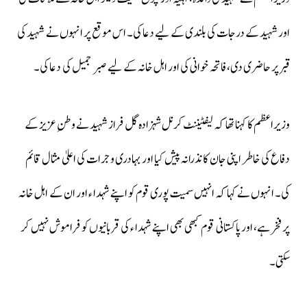
اور شہید کے درجات کی بلندی کے لیے دعا کی۔ اس موقع پر انہوں نے شہید کی
قبر پر حاضری دی، فاتحہ خوانی کی اور اہل خانہ کے لیے صبر جمیل کی دعا کی۔
وزیراعظم کا کہنا تھا کہ لیفٹیننٹ کرنل شہزادہ گل فراز شہید نے وطنِ عزیز کے
دفاع کی خاطر اپنی جان کا نذرانہ پیش کیا اور بہادری و جرات کی اعلیٰ مثال قائم
کی۔ انہوں نے کہا کہ انہیں سمیت پوری قوم کو اپنے شہداء اور ان کے اہل خانہ
پر فخر ہے، اور پاکستانی قوم کبھی بھی اپنے شہداء کی قربانیوں کو فراموش نہیں کر
سکتی۔