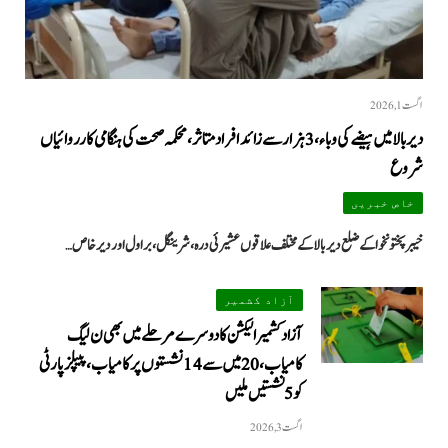
اگست 1, 2026
دیر بالا میں ہیضے کی وباء، 3 ہزار سے زائد افراد متاثر، محکمہ صحت کی ہنگامی کارروائیاں
شروع
خاص خبریں
خیبرپختونخوا کے ضلع دیر بالا کے مختلف علاقوں عشیرئی درہ، شرینگل، براول اور دیر خاص…
آزاد کشمیر
آزاد کشمیر الیکشن کا دوسرے مرحلے میں بھی ن لیگ
کامیاب، 20 میں سے 14 نشستوں پر کامیاب، پیپلزپارٹی
کو 5 نشستیں ملیں
اگست 3, 2026