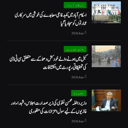
اسلام آباد
اسکام آباد میں مکہدفاعی معاہدے کی خوشی میں سرکاری
عمارتوں کو سجا دیا گیا
اگست 8, 2026
خاص خبریں
کبل میں ہونے والے خودکش دھماکے سے متعلق سی ٹی ڈی
کی تحقیقاتی رپورٹ میں انکشافات
اگست 8, 2026
حکومت
وزیرداخلہ محسن نقوی کی زیر صدارت اجلاس، شہداء اور
غازیوں کے لیے سول اعزازات کی منظوری
اگست 8, 2026