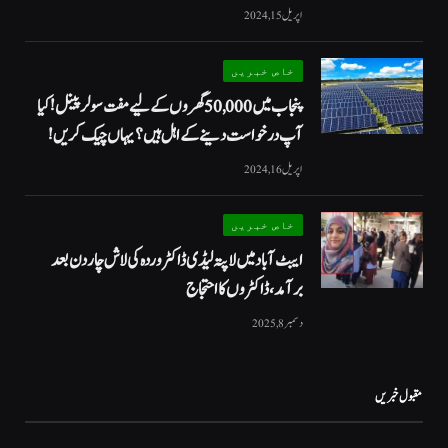
اپریل 15, 2024
خاص خبریں
پنجاب میں 50,000 گھروں کے لیے مفت سولر پینل! کیا
آپ درخواست دینے کے اہل ہیں؟ یہاں چیک کریں!
اپریل 16, 2024
خاص خبریں
ایبٹ آباد میں لاپتہ لیڈی ڈاکٹر وردہ کی لاش چار دن بعد
برآمد، ڈاکٹروں کا احتجاج
دسمبر 8, 2025
مقبول خبریں