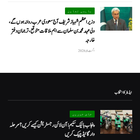
باہمی تعاون
وزیراعظم شہباز شریف آج سعودی عرب روانہ ہوں گے،
ولی عہد محمد بن سلمان سے اہم ملاقات متوقع، ترجمان دفتر
خارجہ
اگست 6, 2026
ایڈیٹر کا انتخاب
خاص خبریں
پنجاب بائیک سکیم: آن لائن رجسٹریشن کیسے کریں؟ مرحلہ
وار گائیڈ چیک کریں