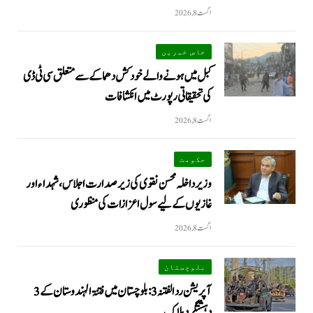
اگست 8, 2026
خاص خبریں
کبل میں ہونے والے خودکش دھماکے سے متعلق سی ٹی ڈی
کی تحقیقاتی رپورٹ میں انکشافات
اگست 8, 2026
حکومت
وزیرداخلہ محسن نقوی کی زیر صدارت اجلاس، شہداء اور
غازیوں کے لیے سول اعزازات کی منظوری
اگست 8, 2026
بلوچستان
آپریشن رد الفتنہ 3: بلوچستان میں فتنۃ الہندوستان کے 3
دہشتگرد ہلاک