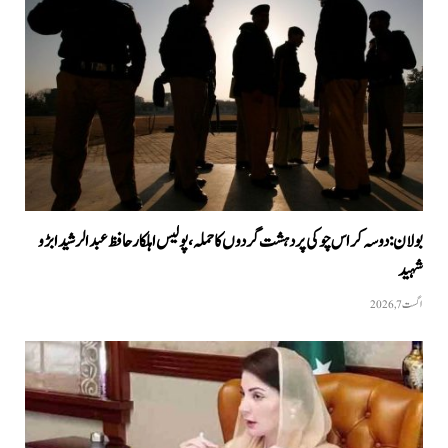
بولان: دوسہ کراس چوکی پر دہشت گردوں کا حملہ، پولیس اہلکار حافظ عبدالرشید ابڑو
شہید
اگست 7, 2026