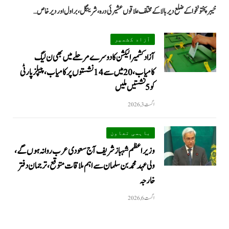
خیبرپختونخوا کے ضلع دیر بالا کے مختلف علاقوں عشیرئی درہ، شرینگل، براول اور دیر خاص…
آزاد کشمیر
آزاد کشمیر الیکشن کا دوسرے مرحلے میں بھی ن لیگ
کامیاب، 20 میں سے 14 نشستوں پر کامیاب، پیپلزپارٹی
کو 5 نشستیں ملیں
اگست 3, 2026
باہمی تعاون
وزیراعظم شہباز شریف آج سعودی عرب روانہ ہوں گے،
ولی عہد محمد بن سلمان سے اہم ملاقات متوقع، ترجمان دفتر
خارجہ
اگست 6, 2026