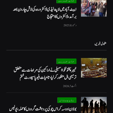
خاص خبریں
ایبٹ آباد میں لاپتہ لیڈی ڈاکٹر وردہ کی لاش چار دن بعد
برآمد، ڈاکٹروں کا احتجاج
دسمبر 8, 2025
مقبول خبریں
خاص خبریں
خیبرپختونخوا اسمبلی نے اراکین کی مراعات سے متعلق
ترمیمی بل منظور کر لیا، تاحیات بلیو پاسپورٹ ختم
اگست 7, 2026
بلوچستان
بولان: دوسہ کراس چوکی پر دہشت گردوں کا حملہ، پولیس