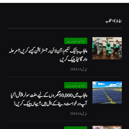
ایڈیٹر کا انتخاب
خاص خبریں
پنجاب بائیک سکیم: آن لائن رجسٹریشن کیسے کریں؟ مرحلہ
وار گائیڈ چیک کریں
اپریل 15, 2024
خاص خبریں
پنجاب میں 50,000 گھروں کے لیے مفت سولر پینل! کیا
آپ درخواست دینے کے اہل ہیں؟ یہاں چیک کریں!
اپریل 16, 2024