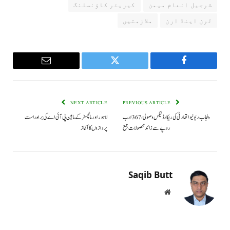
شرجیل انعام میمن
کیریئر کاؤنسلنگ
لرن اینڈ ارن
ملازمتیں
Email
Twitter
Facebook
NEXT ARTICLE
PREVIOUS ARTICLE
پنجاب ریونیو اتھارٹی کی ریکارڈ ٹیکس وصولی، 367 ارب
لاہور اور مانچسٹر کے مابین پی آئی اے کی براہ راست
روپے سے زائد محصولات جمع
پروازوں کا آغاز
Saqib Butt
Website