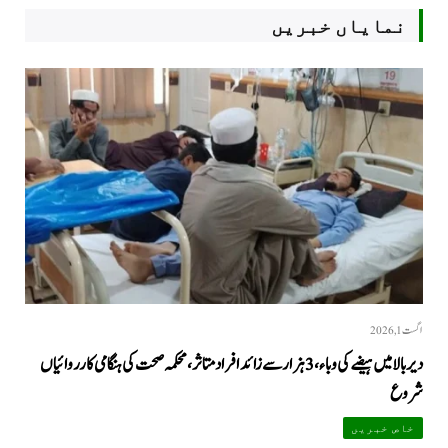
نمایاں خبریں
اگست 1, 2026
دیر بالا میں ہیضے کی وباء، 3 ہزار سے زائد افراد متاثر، محکمہ صحت کی ہنگامی کارروائیاں
شروع
خاص خبریں