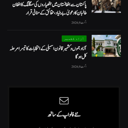
پاکستان سے افغانستان میں ہتھیاروں کی سمگلنگ کا افغان
طالبان کا دعویٰ بے بنیاد، حقائق کے منافی قرار
اگست 9, 2026
آزاد کشمیر
آزاد جموں و کشمیر قانون اسمبلی کے انتخابات کا تیسرا مرحلہ
کل ہوگا
اگست 9, 2026
نئے فالو اپ کے ساتھ
ہمارے نیوز لیٹر کو سبسکرائب کریں۔