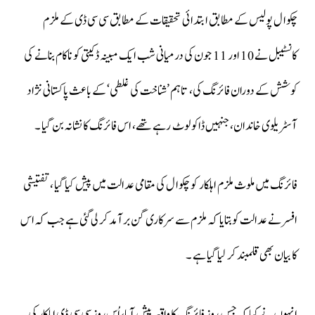
چکوال پولیس کے مطابق ابتدائی تحقیقات کے مطابق سی سی ڈی کے ملزم
کانسٹیبل نے 10 اور 11 جون کی درمیانی شب ایک مبینہ ڈکیتی کو ناکام بنانے کی
کوشش کے دوران فائرنگ کی، تاہم ’شناخت کی غلطی‘ کے باعث پاکستانی نژاد
آسٹریلوی خاندان، جنہیں ڈاکو لوٹ رہے تھے، اس فائرنگ کا نشانہ بن گیا ۔
فائرنگ میں ملوث ملزم اہلکار کو چکوال کی مقامی عدالت میں پیش کیا گیا ، تفتیشی
افسر نے عدالت کوبتایا کہ ملزم سے سرکاری گن برآمد کر لی گئی ہے جب کہ اس
کا بیان بھی قلمبند کر لیا گیا ہے ۔
انہوں نے کہا کہ جس روز فائرنگ کا واقعہ پیش آیا، اُس روز سی سی ڈی اہلکار کی