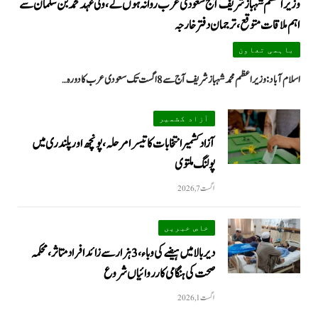
وزیراعظم شہباز شریف آج سعودی عرب روانہ ہوں گے، ولی عہد محمد بن سلمان سے
اہم ملاقات متوقع، ترجمان دفتر خارجہ
باہمی تعاون
اسلام آباد: وزیراعظم محمد شہباز شریف آج سے 8 اگست تک سعودی عرب کا دورہ…
آزاد کشمیر
آزاد کشمیر انتخابات کا تیسرا مرحلہ، پونچھ اور پلندری میں
پولنگ ملتوی
اگست 7, 2026
خاص خبریں
دیر بالا میں ہیضے کی وباء، 3 ہزار سے زائد افراد متاثر، محکمہ
صحت کی ہنگامی کارروائیاں شروع
اگست 1, 2026