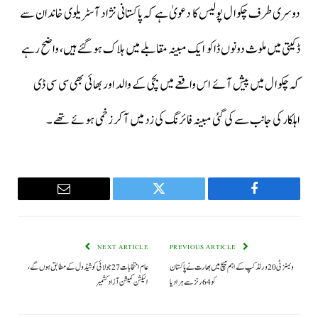
دوسری طرف چکوال پولیس کا دعویٰ ہے کہ پاکستانی نژاد آسٹریلوی خاندان سے
ڈکیتی میں ملوث دونوں ڈاکو ایک مبینہ مقابلے میں ہلاک ہو گئے ہیں، واضح رہے
کہ چکوال میں پیش آئے اس واقعے میں بچی کے والد اور بھائی بھی سی سی ڈی
اہلکار کی جانب سے کی گئی مبینہ فائرنگ کی زد میں آ کر زخمی ہوئے تھے ۔
Email
Twitter
Facebook
NEXT ARTICLE
PREVIOUS ARTICLE
ویمنز ٹی 20 ورلڈ کپ کے اہم میچ میں بھارت نے پاکستان
عام انتخابات27 جولائی کو شیڈول کے مطابق ہوں گے،
کو 64 رنز سے ہرادیا
الیکشن کمیشن آزاد کشمیر