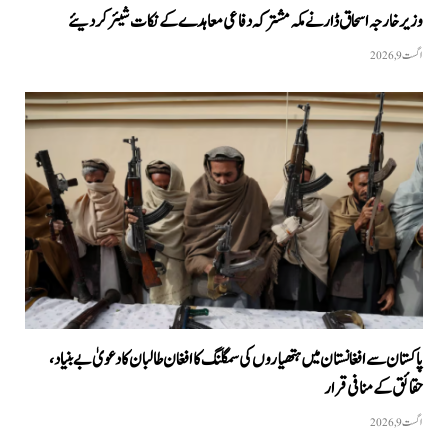
وزیر خارجہ اسحاق ڈار نے مکہ مشترکہ دفاعی معاہدے کے نکات شیئر کردیئے
اگست 9, 2026
پاکستان سے افغانستان میں ہتھیاروں کی سمگلنگ کا افغان طالبان کا دعویٰ بے بنیاد،
حقائق کے منافی قرار
اگست 9, 2026