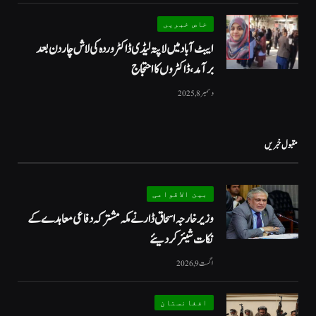
خاص خبریں
ایبٹ آباد میں لاپتہ لیڈی ڈاکٹر وردہ کی لاش چار دن بعد
برآمد، ڈاکٹروں کا احتجاج
دسمبر 8, 2025
مقبول خبریں
بین الاقوامی
وزیر خارجہ اسحاق ڈار نے مکہ مشترکہ دفاعی معاہدے کے
نکات شیئر کردیئے
اگست 9, 2026
افغانستان