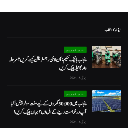
ایڈیٹر کا انتخاب
خاص خبریں
پنجاب بائیک سکیم: آن لائن رجسٹریشن کیسے کریں؟ مرحلہ
وار گائیڈ چیک کریں
اپریل 15, 2024
خاص خبریں
پنجاب میں 50,000 گھروں کے لیے مفت سولر پینل! کیا
آپ درخواست دینے کے اہل ہیں؟ یہاں چیک کریں!
اپریل 16, 2024