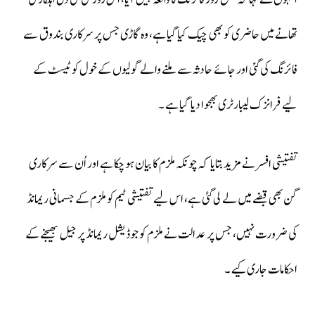
تھانے میں حاضری کو بھی چیک کیا گیا ہے، وہ گاڑی جس پر سرکاری بندوق سے
فائرنگ کی گئی اور جائے حادثہ سے ملنے والے گولیوں کے خول کو ٹیسٹ کے
لیے فرانزک لیبارٹری بھجوا دیا گیا ہے ۔
تفتیشی افسر نے مزید بتایا کہ چونکہ ملزم کا بیان ہو چکا ہے اور اُن سے سرکاری
گن بھی قبضے میں لے لی گئی ہے، اس لیے تفتیشی ٹیم کو ملزم کے جسمانی ریمانڈ
کی ضرورت نہیں، جس پر عدالت نے ملزم کو جوڈیشل ریمانڈ پر جیل بھیجنے کے
احکامات جاری کیے ۔