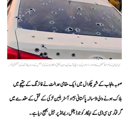
سی سی ڈی کے ملزم کانسٹیبل نے 10 اور 11 جون کی درمیانی شب ایک مبینہ ڈکیتی کو ناکام بنانے کی کوشش کے دوران فائرنگ کی، تفتیشی افسر
صوبہ پنجاب کے شہر چکوال میں ایک مقامی عدالت نے فائرنگ کے نتیجے میں
ہلاک ہونے والی 9 سالہ پاکستانی نژاد آسٹریلین لڑکی کے قتل کے مقدمے میں
گرفتار سی سی ڈی کے اہلکار کو جوڈیشل ریمانڈ پر جیل بھیج دیا ہے ۔