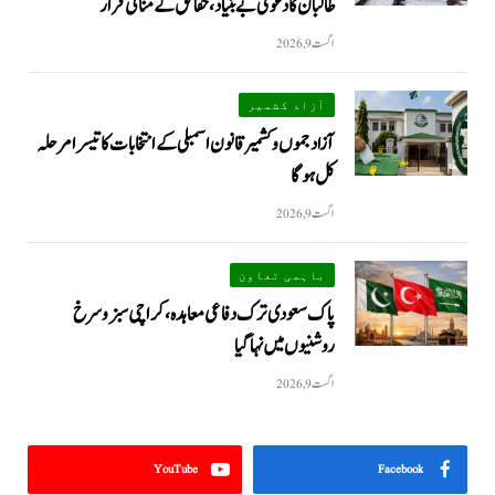
طالبان کا دعویٰ بے بنیاد، حقائق کے منافی قرار
اگست 9, 2026
آزاد کشمیر
آزاد جموں و کشمیر قانون اسمبلی کے انتخابات کا تیسرا مرحلہ
کل ہوگا
اگست 9, 2026
باہمی تعاون
پاک سعودی ترک دفاعی معاہدہ، کراچی سبز و سرخ
روشنیوں میں نہا گیا
اگست 9, 2026
YouTube
Facebook