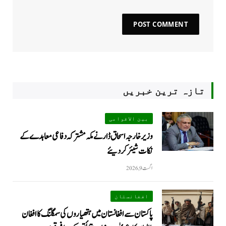
تازہ ترین خبریں
بین الاقوامی
وزیر خارجہ اسحاق ڈار نے مکہ مشترکہ دفاعی معاہدے کے
نکات شیئر کردیئے
اگست 9, 2026
افغانستان
پاکستان سے افغانستان میں ہتھیاروں کی سمگلنگ کا افغان