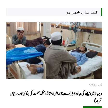
نمایاں خبریں
اگست 1, 2026
دیر بالا میں ہیضے کی وباء، 3 ہزار سے زائد افراد متاثر، محکمہ صحت کی ہنگامی کارروائیاں
شروع