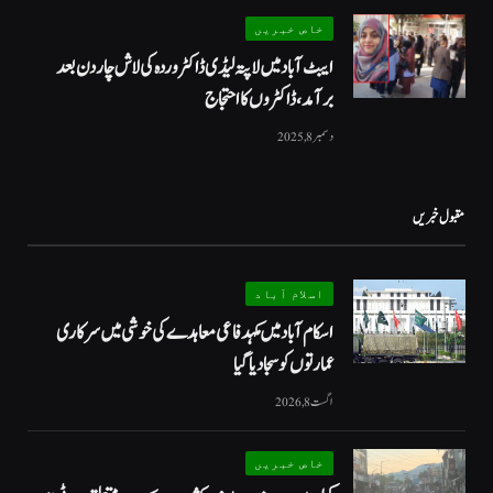
خاص خبریں
ایبٹ آباد میں لاپتہ لیڈی ڈاکٹر وردہ کی لاش چار دن بعد
برآمد، ڈاکٹروں کا احتجاج
دسمبر 8, 2025
مقبول خبریں
اسلام آباد
اسکام آباد میں مکہدفاعی معاہدے کی خوشی میں سرکاری
عمارتوں کو سجا دیا گیا
اگست 8, 2026
خاص خبریں