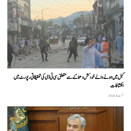
کبل میں ہونے والے خودکش دھماکے سے متعلق سی ٹی ڈی کی تحقیقاتی رپورٹ میں
انکشافات
اگست 8, 2026