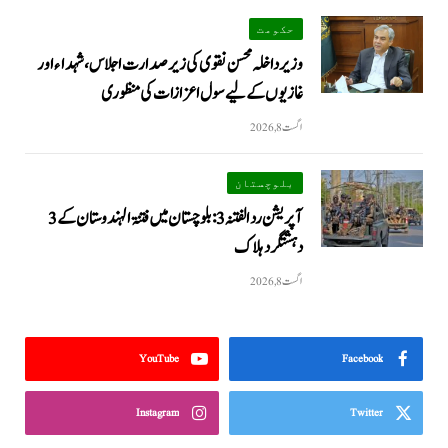
حکومت
وزیرداخلہ محسن نقوی کی زیر صدارت اجلاس، شہداء اور
غازیوں کے لیے سول اعزازات کی منظوری
اگست 8, 2026
بلوچستان
آپریشن رد الفتنہ 3: بلوچستان میں فتنۃ الہندوستان کے 3
دہشتگرد ہلاک
اگست 8, 2026
YouTube
Facebook
Instagram
Twitter