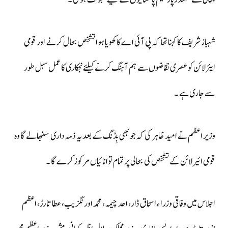
شہباز شریف کا کہنا تھا کہ پی آئی اے کا کھویا ہوا تشخص بحال کرنے اور قومی
ایئرلائن کو عصری تقاضوں سے ہم آہنگ کرنے کیلئے نجکاری کا عمل سہل طور
سے جاری ہے ۔
وزیر اعظم نے امید ظاہر کی کہ جو بھی بِڈنگ کے بعد یہ ذمہ داری سنبھالے گا وہ
قومی ائیرلائن کے تشخص کی بحالی پر تمام توانائیاں مرکوز کرے گا ۔
اجلاس میں وفاقی وزراء اسحاق ڈار، احد چیمہ، محمد اورنگزیب، عطا تارڑ، اعظم