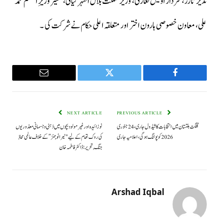
نذیر تارڑ، سردار اویس لغاری، وزیر مملکت بلال اظہر کیانی، مشیر وزیرِ اعظم محمد
علی، معاون خصوصی ہارون اختر اور متعلقہ اعلی حکام نے شرکت کی ۔
Email
Twitter
Facebook
NEXT ARTICLE
PREVIOUS ARTICLE
گلگت بلتستان میں انتخابات کا شیڈول جاری، 24 جنوری
نو زائیدہ اور غیر مولود بچوں میں ذہنی و جسمانی معذوریوں
2026 کو پولنگ ہوگی،اعلامیہ جاری
کی روک تھام کے لیے "ٹیراٹو جِنز” کے خلاف عالمی محاذِ
جنگ, تحریر: ڈاکٹر فاطمہ خان
Arshad Iqbal