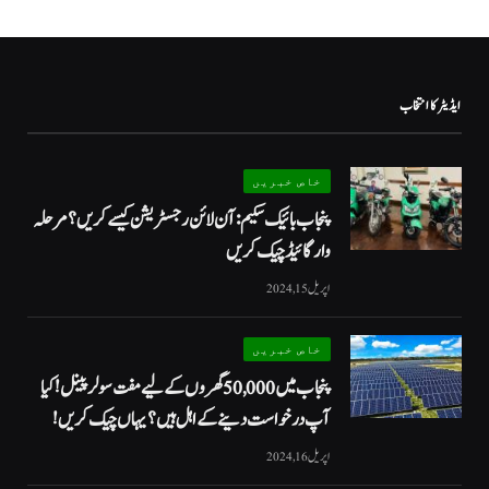
ایڈیٹر کا انتخاب
خاص خبریں
پنجاب بائیک سکیم: آن لائن رجسٹریشن کیسے کریں؟ مرحلہ
وار گائیڈ چیک کریں
اپریل 15, 2024
خاص خبریں
پنجاب میں 50,000 گھروں کے لیے مفت سولر پینل! کیا
آپ درخواست دینے کے اہل ہیں؟ یہاں چیک کریں!
اپریل 16, 2024