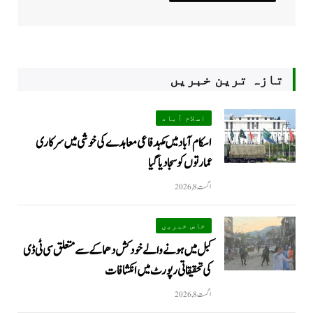
تازہ ترین خبریں
اسلام آباد
اسکام آباد میں مکہدفاعی معاہدے کی خوشی میں سرکاری
عمارتوں کو سجا دیا گیا
اگست 8, 2026
خاص خبریں
کبل میں ہونے والے خودکش دھماکے سے متعلق سی ٹی ڈی
کی تحقیقاتی رپورٹ میں انکشافات
اگست 8, 2026