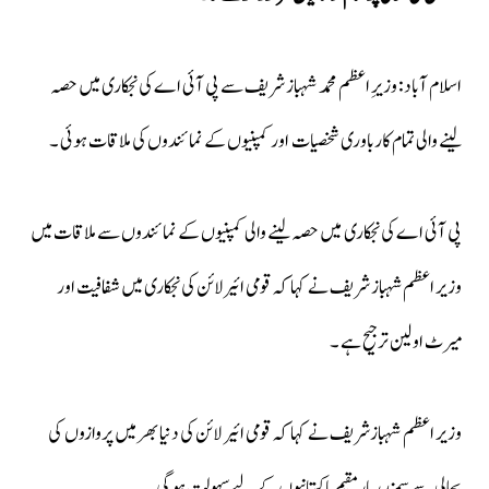
اسلام آباد: وزیرِ اعظم محمد شہباز شریف سے پی آئی اے کی نجکاری میں حصہ
لینے والی تمام کارباوری شخصیات اور کمپنیوں کے نمائندوں کی ملاقات ہوئی ۔
پی آئی اے کی نجکاری میں حصہ لینے والی کمپنیوں کے نمائندوں سے ملاقات میں
وزیر اعظم شہباز شریف نے کہا کہ قومی ائیرلائن کی نجکاری میں شفافیت اور
میرٹ اولین ترجیح ہے ۔
وزیر اعظم شہبازشریف نے کہا کہ قومی ائیر لائن کی دنیا بھر میں پروازوں کی
بحالی سے سمندرپارمقیم پاکستانیوں کے لیےسہولت ہوگی ۔