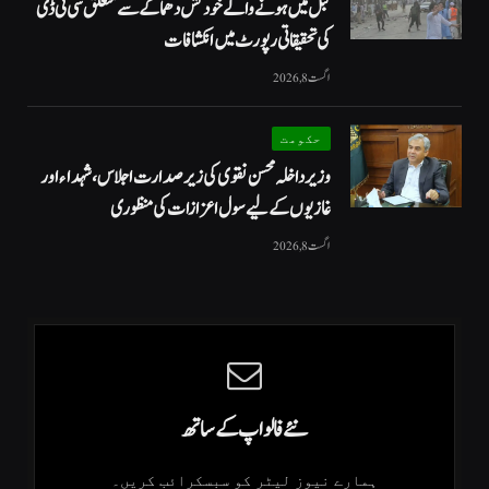
کبل میں ہونے والے خودکش دھماکے سے متعلق سی ٹی ڈی
کی تحقیقاتی رپورٹ میں انکشافات
اگست 8, 2026
حکومت
وزیرداخلہ محسن نقوی کی زیر صدارت اجلاس، شہداء اور
غازیوں کے لیے سول اعزازات کی منظوری
اگست 8, 2026
نئے فالو اپ کے ساتھ
ہمارے نیوز لیٹر کو سبسکرائب کریں۔