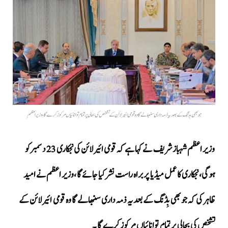
جو بھی بِڈنگ کے بعد یہ ذمہ داری سنبھالے گا وہ قومی ائیرلائن کے تشخص کی بحالی پر تمام توانائیاں مرکوز کرے گا، وزیراعظم
وزیر اعظم شہباز شریف نے کہا ہے کہ قومی ائیرلائن کی نجکاری 23 دسمبرکو
ہوگی، نجکاری کا عمل میڈیا پر براہ راست نشر کیا جائےگا ،وزیر اعظم نے امید
ظاہر کی کہ جو بھی بِڈنگ کے بعد یہ ذمہ داری سنبھالے گا وہ قومی ائیرلائن کے
تشخص کی بحالی پر تمام توانائیاں مرکوز کرے گا ۔