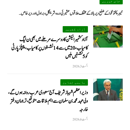
خاص خبریں
خیبرپختونخوا کے ضلع دیر بالا کے مختلف علاقوں عشیرئی درہ، شرینگل، براول اور دیر خاص…
آزاد کشمیر
آزاد کشمیر الیکشن کا دوسرے مرحلے میں بھی ن لیگ
کامیاب، 20 میں سے 14 نشستوں پر کامیاب، پیپلزپارٹی
کو 5 نشستیں ملیں
اگست 3, 2026
باہمی تعاون
وزیراعظم شہباز شریف آج سعودی عرب روانہ ہوں گے،
ولی عہد محمد بن سلمان سے اہم ملاقات متوقع، ترجمان دفتر
خارجہ
اگست 6, 2026