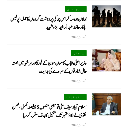
بلوچستان
بولان: دوسہ کراس چوکی پر دہشت گردوں کا حملہ، پولیس
اہلکار حافظ عبدالرشید ابڑو شہید
اگست 7, 2026
پنجاب
وزیراعلیٰ پنجاب کا مون سون کے فوراً بعد ہر شہر میں خستہ
حال عمارتوں کے سروے کی ہدایت
اگست 7, 2026
اسلام آباد
اسلام آباد سیف سٹی توسیعی منصوبہ 85 فیصد مکمل، محسن
نقوی نے 30 ستمبر تک تکمیل کا ہدف مقرر کر دیا
اگست 7, 2026