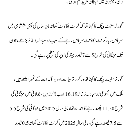
رہی، جنوری میں مہنگائی مزید کم ہوگی ۔
گورنر سٹیٹ بینک کا کہنا تھا کہ کرنٹ اکاؤنٹ کھاتہ مالی سال کی پہلی ششماہی میں
سرپلس رہا، کرنٹ اکاؤنٹ سرپلس رہنے کے سبب زرمبادلہ ذخائر بڑھے، جون
تک مہنگائی کی شرح 5 سے7 فیصد بینڈ کی اوپرکی سطح پر رہے گی ۔
گورنر سٹیٹ بینک کا کہنا تھا ورکرز ترسیلات اور برآمدات کے نمبر اچھے ہیں،
ملک میں مجموعی زرمبادلہ ذخائر16.19 ارب ڈالرز ہیں ، جولائی میں مہنگائی کی
شرح 11.50 فیصد رہنے کا اندازہ تھا، مالی سال 2025 میں مہنگائی کی شرح 5.5
سے 7.5 فیصد رہے گی، مالی سال2025 میں کرنٹ اکاؤنٹ کھاتہ 0.5 فیصد