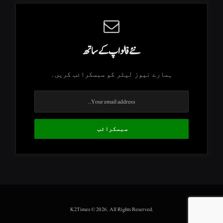
نئے فالو اپ کے ساتھ
ہمارے نیوز لیٹر کو سبسکرائب کریں۔
.K2Times © 2026. All Rights Reserved