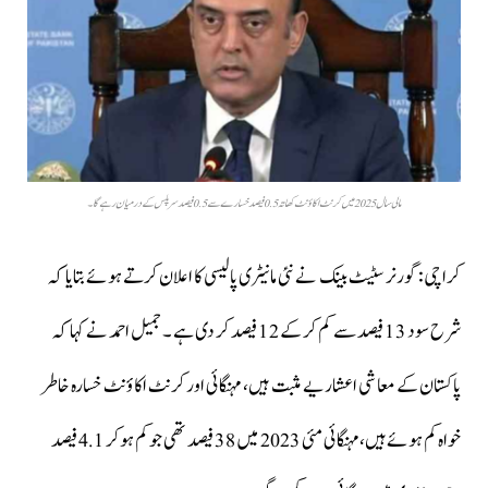
مالی سال2025 میں کرنٹ اکاؤنٹ کھاتہ 0.5 فیصد خسارے سے 0.5 فیصد سرپلس کے درمیان رہے گا ۔
کراچی: گورنر سٹیٹ بینک نے نئی مانیٹری پالیسی کا اعلان کرتے ہوئے بتایا کہ
شرح سود 13 فیصد سے کم کر کے 12 فیصد کر دی ہے ۔جمیل احمد نے کہا کہ
پاکستان کے معاشی اعشاریے مثبت ہیں، مہنگائی اور کرنٹ اکاؤنٹ خسارہ خاطر
خواہ کم ہوئے ہیں،مہنگائی مئی 2023 میں 38 فیصد تھی جو کم ہوکر 4.1 فیصد