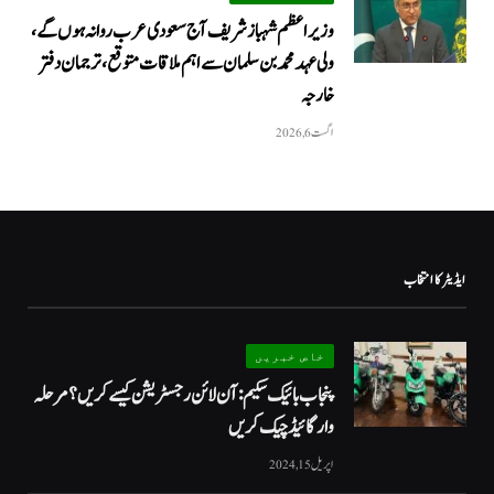
وزیراعظم شہباز شریف آج سعودی عرب روانہ ہوں گے،
ولی عہد محمد بن سلمان سے اہم ملاقات متوقع، ترجمان دفتر
خارجہ
اگست 6, 2026
ایڈیٹر کا انتخاب
خاص خبریں
پنجاب بائیک سکیم: آن لائن رجسٹریشن کیسے کریں؟ مرحلہ
وار گائیڈ چیک کریں
اپریل 15, 2024