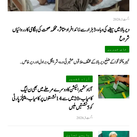
اگست 1, 2026
دیر بالا میں ہیضے کی وباء، 3 ہزار سے زائد افراد متاثر، محکمہ صحت کی ہنگامی کارروائیاں
شروع
خاص خبریں
خیبرپختونخوا کے ضلع دیر بالا کے مختلف علاقوں عشیرئی درہ، شرینگل، براول اور دیر خاص…
آزاد کشمیر
آزاد کشمیر الیکشن کا دوسرے مرحلے میں بھی ن لیگ
کامیاب، 20 میں سے 14 نشستوں پر کامیاب، پیپلزپارٹی
کو 5 نشستیں ملیں
اگست 3, 2026
باہمی تعاون