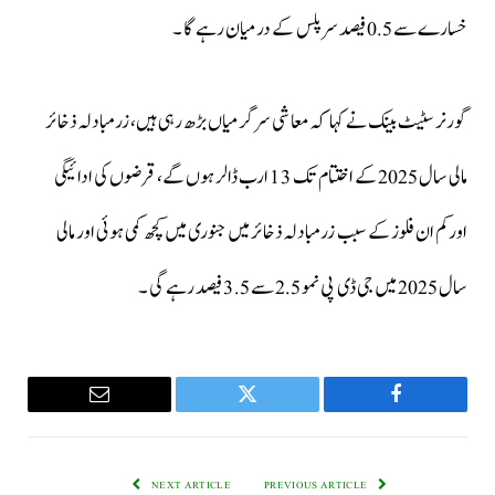
خسارے سے 0.5 فیصد سرپلس کے درمیان رہے گا ۔
گورنر سٹیٹ بینک نے کہا کہ معاشی سرگرمیاں بڑھ رہی ہیں، زرمبادلہ ذخائر
مالی سال 2025 کے اختتام تک 13 ارب ڈالر ہوں گے، قرضوں کی ادائیگی
اورکم ان فلوز کے سبب زرمبادلہ ذخائر میں جنوری میں کچھ کمی ہوئی اور مالی
سال 2025 میں جی ڈی پی نمو 2.5 سے 3.5 فیصد رہے گی ۔
Email
Twitter
Facebook
NEXT ARTICLE
PREVIOUS ARTICLE