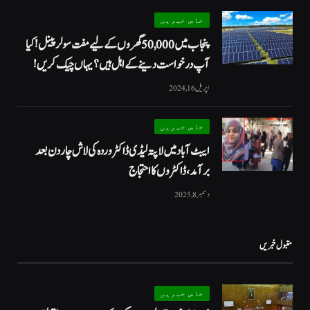
خاص خبریں
پنجاب میں 50,000 گھروں کے لیے مفت سولر پینل! کیا
آپ درخواست دینے کے اہل ہیں؟ یہاں چیک کریں!
اپریل 16, 2024
خاص خبریں
ایبٹ آباد میں لاپتہ لیڈی ڈاکٹر وردہ کی لاش چار دن بعد
برآمد، ڈاکٹروں کا احتجاج
دسمبر 8, 2025
مقبول خبریں
خاص خبریں