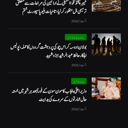
خیبرپختونخوا اسمبلی نے اراکین کی مراعات سے متعلق
ترمیمی بل منظور کر لیا، تاحیات بلیو پاسپورٹ ختم
اگست 7, 2026
بلوچستان
بولان: دوسہ کراس چوکی پر دہشت گردوں کا حملہ، پولیس
اہلکار حافظ عبدالرشید ابڑو شہید
اگست 7, 2026
پنجاب
وزیراعلیٰ پنجاب کا مون سون کے فوراً بعد ہر شہر میں خستہ
حال عمارتوں کے سروے کی ہدایت
اگست 7, 2026