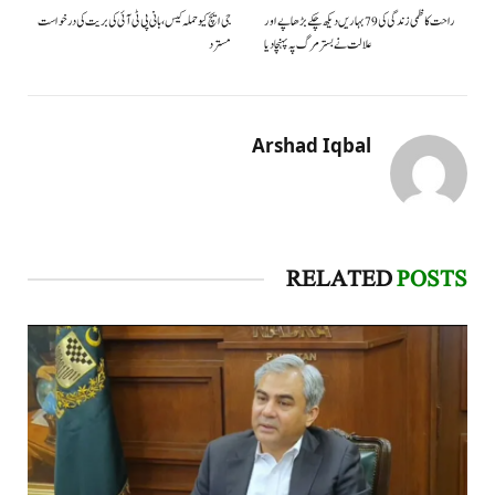
راحت کاظمی زندگی کی 79 بہاریں دیکھ چکے بڑھاپے اور
جی ایچ کیو حملہ کیس، بانی پی ٹی آئی کی بریت کی درخواست
علالت نے بستر مرگ پہ پہنچادیا
مسترد
Arshad Iqbal
RELATED
POSTS