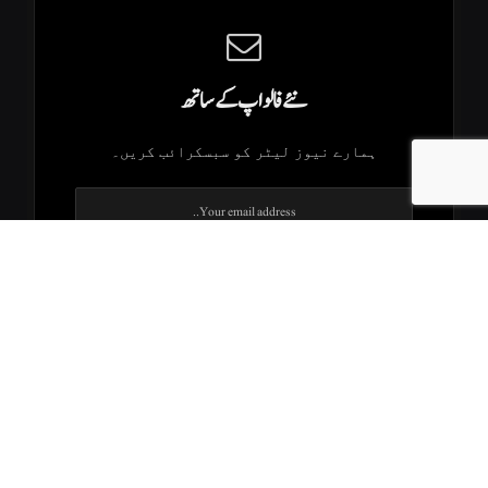
نئے فالو اپ کے ساتھ
ہمارے نیوز لیٹر کو سبسکرائب کریں۔
.K2Times © 2026. All Rights Reserved