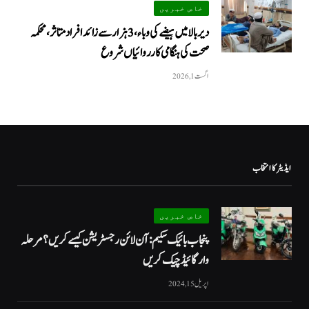
خاص خبریں
دیر بالا میں ہیضے کی وباء، 3 ہزار سے زائد افراد متاثر، محکمہ
صحت کی ہنگامی کارروائیاں شروع
اگست 1, 2026
ایڈیٹر کا انتخاب
خاص خبریں
پنجاب بائیک سکیم: آن لائن رجسٹریشن کیسے کریں؟ مرحلہ
وار گائیڈ چیک کریں
اپریل 15, 2024