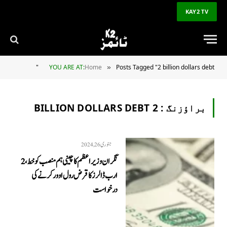
KAY2 TV
YOU ARE AT:
Home
Posts Tagged "2 billion dollars debt"
»
براؤزنگ :
2 BILLION DOLLARS DEBT
جنوری 26, 2024
نگران وزیراعظم کا چینی ہم منصب کو خط، 2
ارب ڈالرز کا قرض رول اوور کرنے کی
درخواست