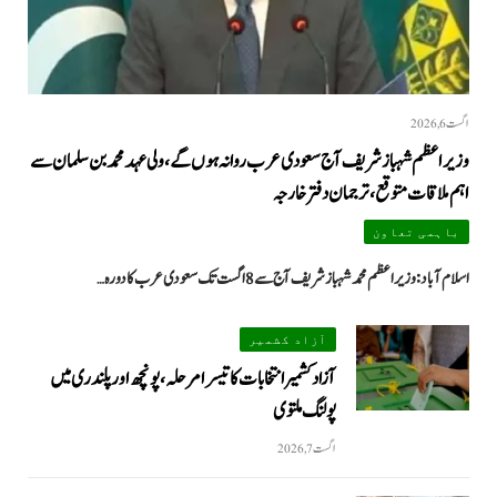
اگست 6, 2026
وزیراعظم شہباز شریف آج سعودی عرب روانہ ہوں گے، ولی عہد محمد بن سلمان سے
اہم ملاقات متوقع، ترجمان دفتر خارجہ
باہمی تعاون
اسلام آباد: وزیراعظم محمد شہباز شریف آج سے 8 اگست تک سعودی عرب کا دورہ…
آزاد کشمیر
آزاد کشمیر انتخابات کا تیسرا مرحلہ، پونچھ اور پلندری میں
پولنگ ملتوی
اگست 7, 2026