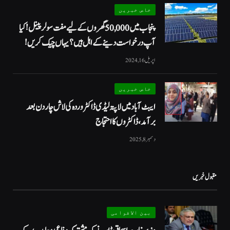
خاص خبریں
پنجاب میں 50,000 گھروں کے لیے مفت سولر پینل! کیا
آپ درخواست دینے کے اہل ہیں؟ یہاں چیک کریں!
اپریل 16, 2024
خاص خبریں
ایبٹ آباد میں لاپتہ لیڈی ڈاکٹر وردہ کی لاش چار دن بعد
برآمد، ڈاکٹروں کا احتجاج
دسمبر 8, 2025
مقبول خبریں
بین الاقوامی