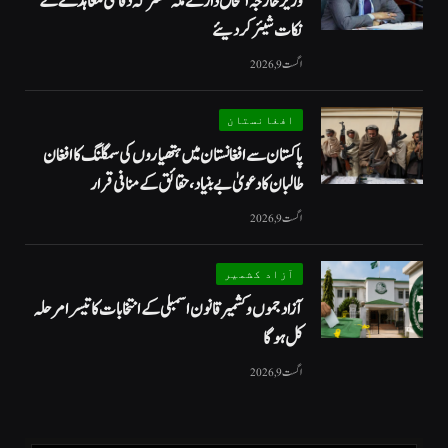
وزیر خارجہ اسحاق ڈار نے مکہ مشترکہ دفاعی معاہدے کے
نکات شیئر کردیئے
اگست 9, 2026
افغانستان
پاکستان سے افغانستان میں ہتھیاروں کی سمگلنگ کا افغان
طالبان کا دعویٰ بے بنیاد، حقائق کے منافی قرار
اگست 9, 2026
آزاد کشمیر
آزاد جموں و کشمیر قانون اسمبلی کے انتخابات کا تیسرا مرحلہ
کل ہوگا
اگست 9, 2026