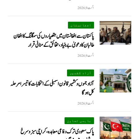
اگست 9, 2026
افغانستان
پاکستان سے افغانستان میں ہتھیاروں کی سمگلنگ کا افغان
طالبان کا دعویٰ بے بنیاد، حقائق کے منافی قرار
اگست 9, 2026
آزاد کشمیر
آزاد جموں و کشمیر قانون اسمبلی کے انتخابات کا تیسرا مرحلہ
کل ہوگا
اگست 9, 2026
باہمی تعاون
پاک سعودی ترک دفاعی معاہدہ، کراچی سبز و سرخ