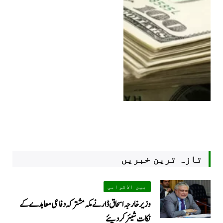
تازہ ترین خبریں
بین الاقوامی
وزیر خارجہ اسحاق ڈار نے مکہ مشترکہ دفاعی معاہدے کے
نکات شیئر کردیئے