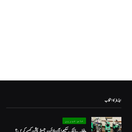
ایڈیٹر کا انتخاب
خاص خبریں
پنجاب بائیک سکیم: آن لائن رجسٹریشن کیسے کریں؟