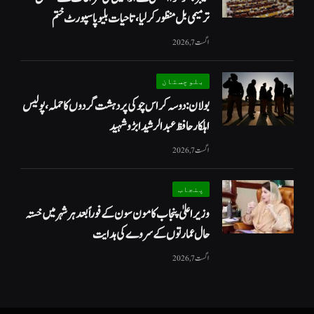
ترمیمی بل منظور کر لیا، تاحیات بلیو پاسپورٹ ختم
اگست 7, 2026
بلوچستان
بولان: دوسہ کراس چوکی پر دہشت گردوں کا حملہ، پولیس
اہلکار حافظ عبدالرشید ابڑو شہید
اگست 7, 2026
پنجاب
وزیراعلیٰ پنجاب کا مون سون کے فوراً بعد ہر شہر میں خستہ
حال عمارتوں کے سروے کی ہدایت
اگست 7, 2026