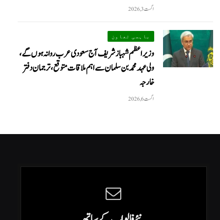
اگست 3, 2026
باہمی تعاون
وزیراعظم شہباز شریف آج سعودی عرب روانہ ہوں گے،
ولی عہد محمد بن سلمان سے اہم ملاقات متوقع، ترجمان دفتر
خارجہ
اگست 6, 2026
نئے فالو اپ کے ساتھ