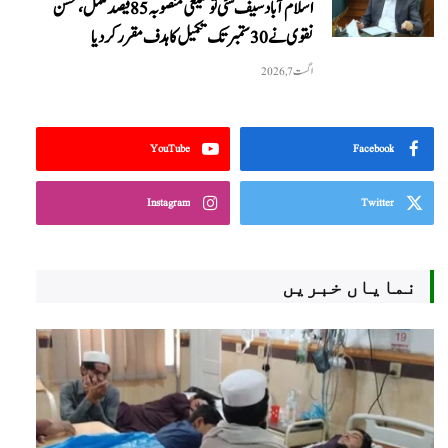
اسلام آباد سیف سٹی توسیعی منصوبہ 85 فیصد مکمل، محسن
نقوی نے 30 ستمبر تک تکمیل کا ہدف مقرر کر دیا
اگست 7, 2026
YouTube
Facebook
Instagram
Twitter
نمایاں خبریں