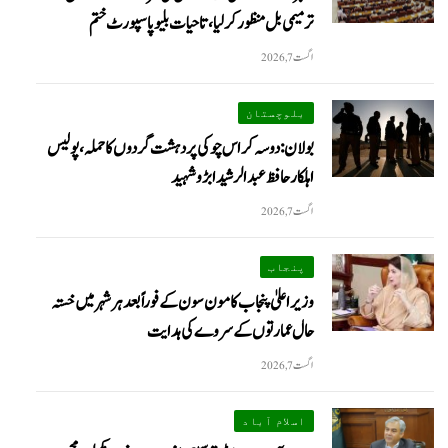
ترمیمی بل منظور کر لیا، تاحیات بلیو پاسپورٹ ختم
اگست 7, 2026
بلوچستان
بولان: دوسہ کراس چوکی پر دہشت گردوں کا حملہ، پولیس
اہلکار حافظ عبدالرشید ابڑو شہید
اگست 7, 2026
پنجاب
وزیراعلیٰ پنجاب کا مون سون کے فوراً بعد ہر شہر میں خستہ
حال عمارتوں کے سروے کی ہدایت
اگست 7, 2026
اسلام آباد