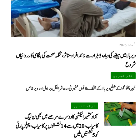
اگست 1, 2026
دیر بالا میں ہیضے کی وباء، 3 ہزار سے زائد افراد متاثر، محکمہ صحت کی ہنگامی کارروائیاں
شروع
خاص خبریں
خیبرپختونخوا کے ضلع دیر بالا کے مختلف علاقوں عشیرئی درہ، شرینگل، براول اور دیر خاص…
آزاد کشمیر
آزاد کشمیر الیکشن کا دوسرے مرحلے میں بھی ن لیگ
کامیاب، 20 میں سے 14 نشستوں پر کامیاب، پیپلزپارٹی
کو 5 نشستیں ملیں