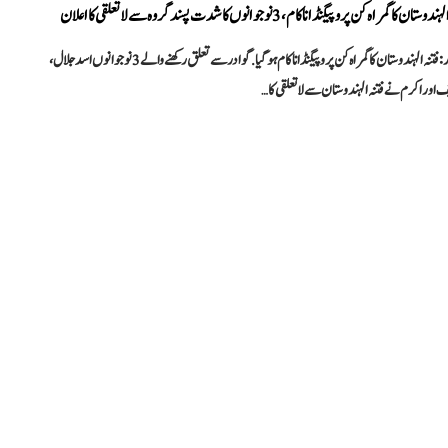
وستان کا گمراہ کن پروپیگنڈا ناکام، 3 نوجوانوں کا شدت پسند گروہ سے لاتعلقی کا اعلان
گوادر: فتنہ الہندوستان کاگمراہ کن پروپیگنڈا ناکام ہوگیا. گوادر سے تعلق رکھنے والے 3 نوجوانوں اسد جلال،
اور اکرم نے فتنہ الہندوستان سے لاتعلقی کا…