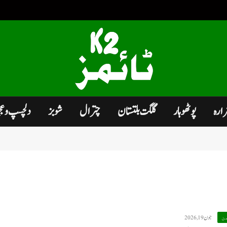
زارہ
پوٹھوہار
گلگت بلتستان
چترال
شوبز
دلچسپ و ع
جون 19, 2026
ن