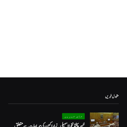
مقبول خبریں
خاص خبریں
خیبرپختونخوا اسمبلی نے اراکین کی مراعات سے متعلق