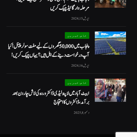
مرحلہ وار گائیڈ چیک کریں
اپریل 15, 2024
خاص خبریں
پنجاب میں 50,000 گھروں کے لیے مفت سولر پینل! کیا
آپ درخواست دینے کے اہل ہیں؟ یہاں چیک کریں!
اپریل 16, 2024
خاص خبریں
ایبٹ آباد میں لاپتہ لیڈی ڈاکٹر وردہ کی لاش چار دن بعد
برآمد، ڈاکٹروں کا احتجاج
دسمبر 8, 2025