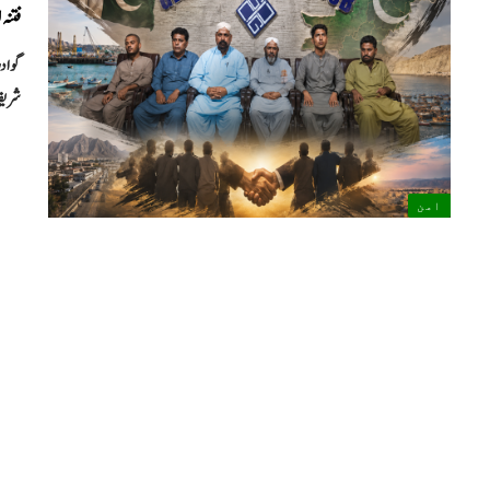
فتنہ الہند
شریف 
امن