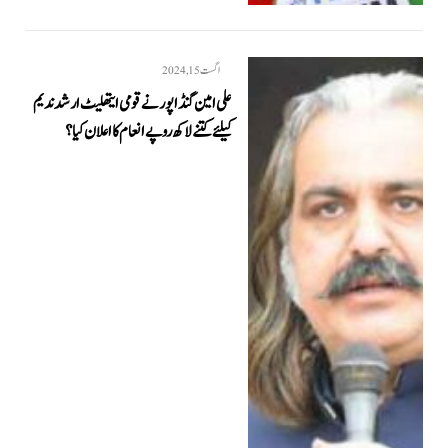
اگست 15, 2024
علی امین گنڈاپور نے قومی ایتھلیٹ ارشد ندیم
کیلئے کتنے لاکھ روپے انعام کا اعلان کیا؟