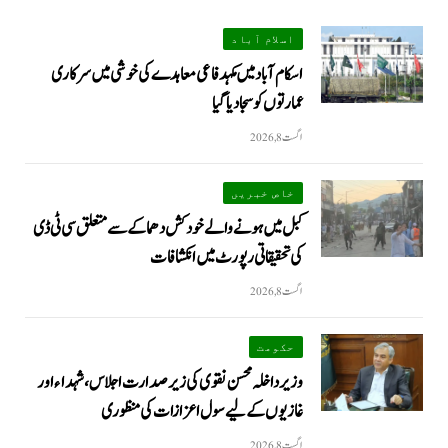
اسلام آباد
اسکام آباد میں مکہدفاعی معاہدے کی خوشی میں سرکاری
عمارتوں کو سجا دیا گیا
اگست 8, 2026
خاص خبریں
کبل میں ہونے والے خودکش دھماکے سے متعلق سی ٹی ڈی
کی تحقیقاتی رپورٹ میں انکشافات
اگست 8, 2026
حکومت
وزیرداخلہ محسن نقوی کی زیر صدارت اجلاس، شہداء اور
غازیوں کے لیے سول اعزازات کی منظوری
اگست 8, 2026