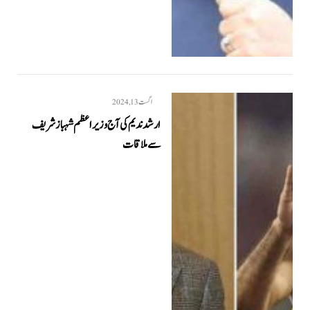
اگست 13, 2024
ارشد ندیم کی آج وزیراعظم شہباز شریف
سےملاقات