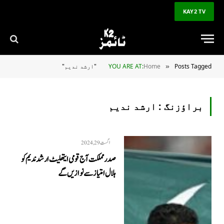
KAY2 TV
Posts Tagged "ارشد ندیم"
Home
YOU ARE AT:
»
براؤزنگ :
ارشد ندیم
اگست 29, 2024
صدر مملکت آج قومی ایتھلیٹ ارشد ندیم کو
ہلال امتیاز سے نوازیں گے