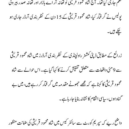
حکم جاری کیا تھا۔ آج شاہ محمود قریشی کو تھانہ آر اے بازار اور تھانہ صدر بیرونی
پولیس نے گرفتار کیا، شاہ محمود قریشی کے 15 دن کے نظر بندی آرڈر جاری ہو
چکے ہیں۔
زرائع کے مطابق ڈپٹی کمشنر راولپنڈی کے نظر بندی آرڈرز میں شاہ محمود قریشی
سے 9 مئی واقعات سے متعلق تفتیش کرنے کا کہا گیا ہے۔ اس حوالے سے شاہ
محمود قریشی کا کہنا ہے کہ مجھے جھوٹے مقدمہ میں گرفتار کر رہےہیں، میں بے
گناہ ہوں، سیاسی انتقام کا نشانہ بنایا جا رہا ہے۔
واضح ریے کہ سپریم کورٹ سے سائفر کیس میں شاہ محمود قریشی کی ضمانت منظور