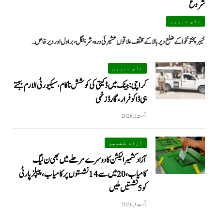
شروع
خاص خبریں
خیبرپختونخوا کے ضلع دیر بالا کے مختلف علاقوں عشیرئی درہ، شرینگل، براول اور دیر خاص…
خاص خبریں
کراچی: بینک میں ڈکیتی کی کوشش ناکام، سیکیورٹی الارم بجتے
ہی ڈاکو فرار، گارڈ زخمی
اگست 1, 2026
آزاد کشمیر
آزاد کشمیر الیکشن کا دوسرے مرحلے میں بھی ن لیگ
کامیاب، 20 میں سے 14 نشستوں پر کامیاب، پیپلزپارٹی
کو 5 نشستیں ملیں
اگست 3, 2026