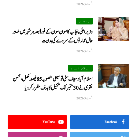
اگست 7, 2026
پنجاب
وزیراعلیٰ پنجاب کا مون سون کے فوراً بعد ہر شہر میں خستہ
حال عمارتوں کے سروے کی ہدایت
اگست 7, 2026
اسلام آباد
اسلام آباد سیف سٹی توسیعی منصوبہ 85 فیصد مکمل، محسن
نقوی نے 30 ستمبر تک تکمیل کا ہدف مقرر کر دیا
اگست 7, 2026
YouTube
Facebook