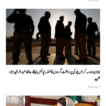
اگست 7, 2026
بولان: دوسہ کراس چوکی پر دہشت گردوں کا حملہ، پولیس اہلکار حافظ عبدالرشید ابڑو
شہید
اگست 7, 2026