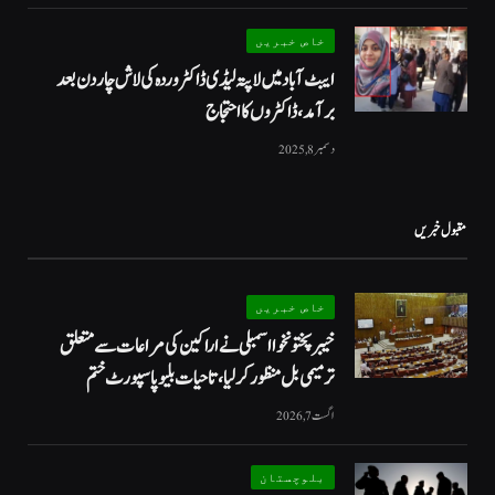
خاص خبریں
ایبٹ آباد میں لاپتہ لیڈی ڈاکٹر وردہ کی لاش چار دن بعد
برآمد، ڈاکٹروں کا احتجاج
دسمبر 8, 2025
مقبول خبریں
خاص خبریں
خیبرپختونخوا اسمبلی نے اراکین کی مراعات سے متعلق
ترمیمی بل منظور کر لیا، تاحیات بلیو پاسپورٹ ختم
اگست 7, 2026
بلوچستان