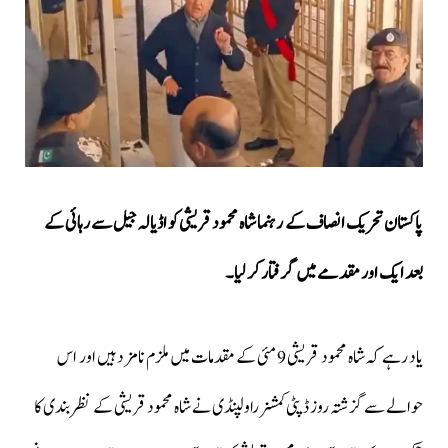
پاکستان تحریک انصاف کے رہنما شاہ محمود قریشی کو اڈیالہ جیل سے رہائی کے
بعد ایک اور مقدمے میں گرفتار کر لیا۔
یاد رہے کہ شاہ محمود قریشی 9 مئی کے مقدمات میں ملزم نامزد ہیں اور اس
حوالے سے گزشتہ روز ڈپٹی کمشنر راولپنڈی نے شاہ محمود قریشی کے نظربندی کا