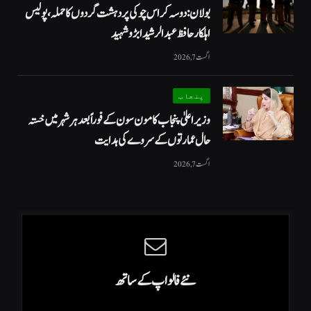
بولان: دوسہ کراس چوکی پر دہشت گردوں کا حملہ، پولیس
اہلکار حافظ عبدالرشید ابڑو شہید
اگست 7, 2026
پنجاب
وزیراعلیٰ پنجاب کا مون سون کے فوراً بعد ہر شہر میں خستہ
حال عمارتوں کے سروے کی ہدایت
اگست 7, 2026
نئے فالو اپ کے ساتھ