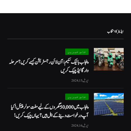
ایڈیٹر کا انتخاب
خاص خبریں
پنجاب بائیک سکیم: آن لائن رجسٹریشن کیسے کریں؟ مرحلہ
وار گائیڈ چیک کریں
اپریل 15, 2024
خاص خبریں
پنجاب میں 50,000 گھروں کے لیے مفت سولر پینل! کیا
آپ درخواست دینے کے اہل ہیں؟ یہاں چیک کریں!
اپریل 16, 2024