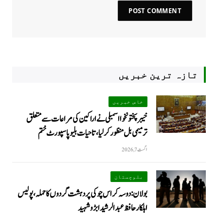
تازہ ترین خبریں
خاص خبریں
خیبرپختونخوا اسمبلی نے اراکین کی مراعات سے متعلق
ترمیمی بل منظور کر لیا، تاحیات بلیو پاسپورٹ ختم
اگست 7, 2026
بلوچستان
بولان: دوسہ کراس چوکی پر دہشت گردوں کا حملہ، پولیس
اہلکار حافظ عبدالرشید ابڑو شہید