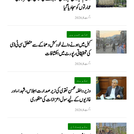
عمارتوں کو سجا دیا گیا
اگست 8, 2026
خاص خبریں
کبل میں ہونے والے خودکش دھماکے سے متعلق سی ٹی ڈی
کی تحقیقاتی رپورٹ میں انکشافات
اگست 8, 2026
حکومت
وزیرداخلہ محسن نقوی کی زیر صدارت اجلاس، شہداء اور
غازیوں کے لیے سول اعزازات کی منظوری
اگست 8, 2026
بلوچستان