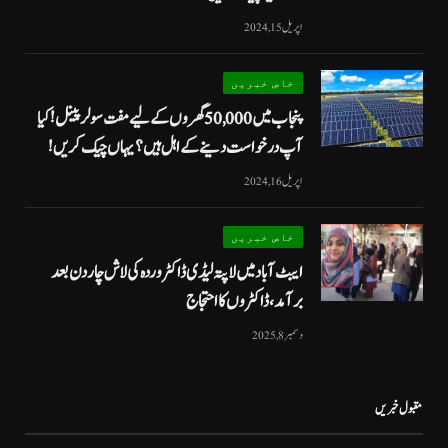
اپریل 15, 2024
خاص خبریں
پنجاب میں 50,000 گھروں کے لیے مفت سولر پینل! کیا
آپ درخواست دینے کے اہل ہیں؟ یہاں چیک کریں!
اپریل 16, 2024
خاص خبریں
ایبٹ آباد میں لاپتہ لیڈی ڈاکٹر وردہ کی لاش چار دن بعد
برآمد، ڈاکٹروں کا احتجاج
دسمبر 8, 2025
مقبول خبریں