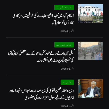
اسلام آباد
اسکام آباد میں مکہدفاعی معاہدے کی خوشی میں سرکاری
عمارتوں کو سجا دیا گیا
اگست 8, 2026
خاص خبریں
کبل میں ہونے والے خودکش دھماکے سے متعلق سی ٹی ڈی
کی تحقیقاتی رپورٹ میں انکشافات
اگست 8, 2026
حکومت
وزیرداخلہ محسن نقوی کی زیر صدارت اجلاس، شہداء اور
غازیوں کے لیے سول اعزازات کی منظوری
اگست 8, 2026