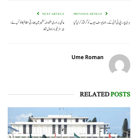
NEXT ARTICLE
PREVIOUS ARTICLE
ہری پور : پی ٹی آئی کے رہنما یوسف ایوب کو گرفتار کر لیا گیا
عالمی برادری مقبوضہ کشمیر میں بھارتی مظالم کا نوٹس لے:
بیرسٹر فیروز جمال شاہ
Ume Roman
RELATED
POSTS