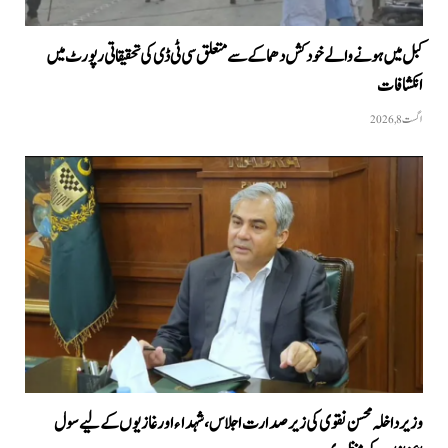
کبل میں ہونے والے خودکش دھماکے سے متعلق سی ٹی ڈی کی تحقیقاتی رپورٹ میں
انکشافات
اگست 8, 2026
وزیرداخلہ محسن نقوی کی زیر صدارت اجلاس، شہداء اور غازیوں کے لیے سول