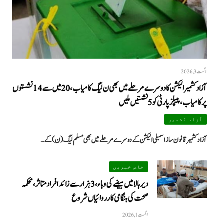
اگست 3, 2026
آزاد کشمیر الیکشن کا دوسرے مرحلے میں بھی ن لیگ کامیاب، 20 میں سے 14 نشستوں
پر کامیاب، پیپلزپارٹی کو 5 نشستیں ملیں
آزاد کشمیر
آزاد کشمیر قانون ساز اسمبلی الیکشن کے دوسرے مرحلے میں بھی مسلم لیگ (ن) کے…
خاص خبریں
دیر بالا میں ہیضے کی وباء، 3 ہزار سے زائد افراد متاثر، محکمہ
صحت کی ہنگامی کارروائیاں شروع
اگست 1, 2026