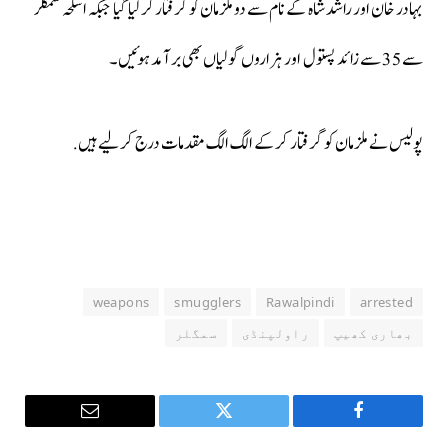
بہادر خان اور راشد شاہ کے نام سے دو ملزمان کو گرفتار کر لیا گیا جبکہ اسلحہ سمگلر
سے 35 سے زائد پستول اور ہزاروں گولیاں بھی برآمد ہوئیں۔
پولیس نے ملزمان کو گرفتار کر کے الگ الگ مقدمات درج کرلیے ہیں.
weapons
smugglers
Rawalpindi
arrested
بھاری کھیپ
راولپنڈی
سمگلر
Email
Twitter
Facebook