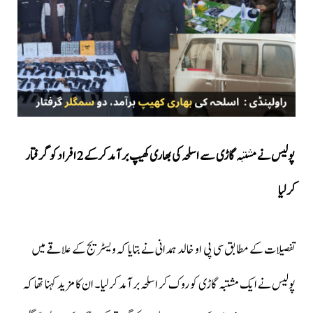
پولیس نے مشتبہ گاڑی سے اسلحہ کی بھاری کھیپ برآمد کرکے 2 افراد کو گرفتار
کرلیا
تفصیلات کے مطابق سی پی او خالد ہمدانی نے بتایا کہ ویسٹریج کے علاقے میں
پولیس نے ایک مشتبہ گاڑی کو روک کر اسلحہ برآمد کرلیا۔ ان کا مزید کہنا تھا کہ