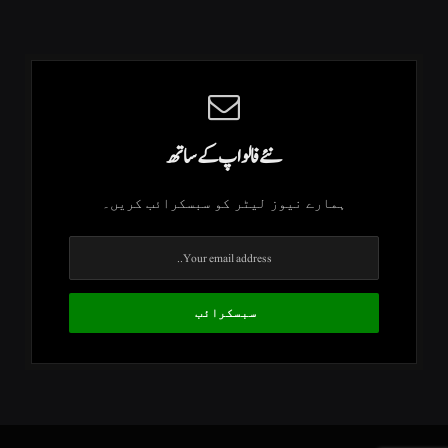
نئے فالو اپ کے ساتھ
ہمارے نیوز لیٹر کو سبسکرائب کریں۔