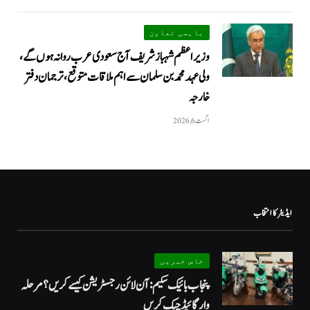
باہمی تعاون
وزیراعظم شہباز شریف آج سعودی عرب روانہ ہوں گے،
ولی عہد محمد بن سلمان سے اہم ملاقات متوقع، ترجمان دفتر
خارجہ
اگست 6, 2026
ایڈیٹر کا انتخاب
خاص خبریں
پنجاب بائیک سکیم: آن لائن رجسٹریشن کیسے کریں؟ مرحلہ
وار گائیڈ چیک کریں