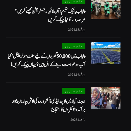
خاص خبریں
پنجاب بائیک سکیم: آن لائن رجسٹریشن کیسے کریں؟
مرحلہ وار گائیڈ چیک کریں
اپریل 15, 2024
خاص خبریں
پنجاب میں 50,000 گھروں کے لیے مفت سولر پینل! کیا
آپ درخواست دینے کے اہل ہیں؟ یہاں چیک کریں!
اپریل 16, 2024
خاص خبریں
ایبٹ آباد میں لاپتہ لیڈی ڈاکٹر وردہ کی لاش چار دن بعد
برآمد، ڈاکٹروں کا احتجاج
دسمبر 8, 2025