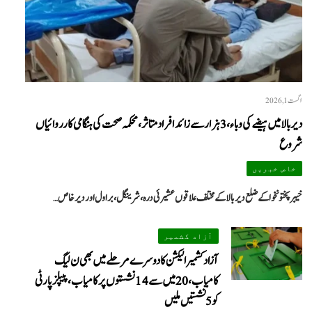
اگست 1, 2026
دیر بالا میں ہیضے کی وباء، 3 ہزار سے زائد افراد متاثر، محکمہ صحت کی ہنگامی کارروائیاں
شروع
خاص خبریں
خیبرپختونخوا کے ضلع دیر بالا کے مختلف علاقوں عشیرئی درہ، شرینگل، براول اور دیر خاص…
آزاد کشمیر
آزاد کشمیر الیکشن کا دوسرے مرحلے میں بھی ن لیگ
کامیاب، 20 میں سے 14 نشستوں پر کامیاب، پیپلزپارٹی
کو 5 نشستیں ملیں