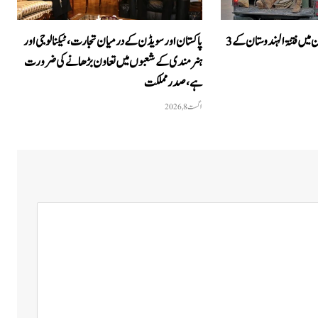
آپریشن رد الفتنہ 3: بلوچستان میں فتنۃ الہندوستان کے 3
پاکستان اور سویڈن کے درمیان تجارت، ٹیکنالوجی اور
ہنرمندی کے شعبوں میں تعاون بڑھانے کی ضرورت
ہے، صدر مملکت
اگست 8, 2026