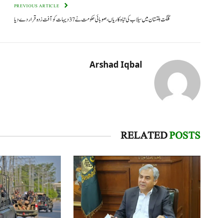
PREVIOUS ARTICLE
گلگت بلتستان میں سیلاب کی تباہ کاریاں، صوبائی حکومت نے 37 دیہات کو آفت زدہ قرار دے دیا
Arshad Iqbal
RELATED
POSTS