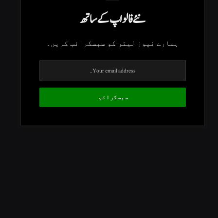
نئے فالو اپ کے ساتھ
ہمارے نیوز لیٹر کو سبسکرائب کریں۔