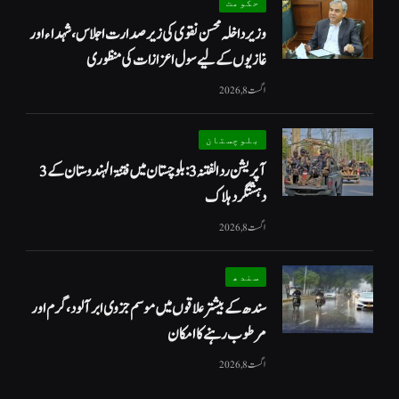
حکومت
وزیرداخلہ محسن نقوی کی زیر صدارت اجلاس، شہداء اور
غازیوں کے لیے سول اعزازات کی منظوری
اگست 8, 2026
بلوچستان
آپریشن رد الفتنہ 3: بلوچستان میں فتنۃ الہندوستان کے 3
دہشتگرد ہلاک
اگست 8, 2026
سندھ
سندھ کے بیشتر علاقوں میں موسم جزوی ابر آلود، گرم اور
مرطوب رہنے کا امکان
اگست 8, 2026