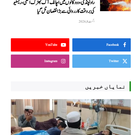
راولپنڈی، دو دکانوں میں اچانک آگ بھڑک اٹھی، ریسکیو
کی بروقت کارروائی سے بڑا نقصان ٹل گیا
اگست 8, 2026
YouTube
Facebook
Instagram
Twitter
نمایاں خبریں