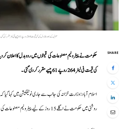
تنزلی کے بعد پیٹرول کی نئی قیمت 264 روپے61 پیسے فی لیٹر مقرر کی گئی ہے جبکہ ہائی اسپیڈ ڈیزل 285 روپے 83 پیسے فی لیٹر میں دستیاب ہوگا، اعلامیہ
SHARE
کی قیمت فی لیٹر 264 روپے 61 پیسے مقرر کردی گئی ۔
اسلام آباد: وزارت خزانہ کی جانب سے جاری نوٹیفکیشن میں کہا گیا کہ
روشنی میں حکومت نے اگلے 15 روز کے لیے پیٹرولیم مصنوعات کی قیمتوں میں ردو بدل کردیا ہے ۔