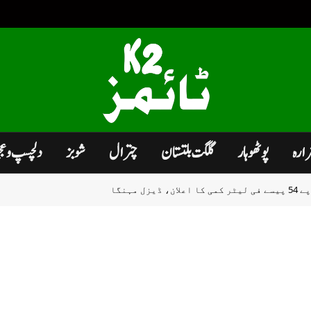
زارہ
پوٹھوہار
گلگت بلتستان
چترال
شوبز
دلچسپ و ع