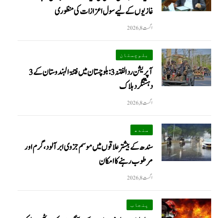
غازیوں کے لیے سول اعزازات کی منظوری
اگست 8, 2026
بلوچستان
آپریشن رد الفتنہ 3: بلوچستان میں فتنۃ الہندوستان کے 3
دہشتگرد ہلاک
اگست 8, 2026
سندھ
سندھ کے بیشتر علاقوں میں موسم جزوی ابر آلود، گرم اور
مرطوب رہنے کا امکان
اگست 8, 2026
پنجاب