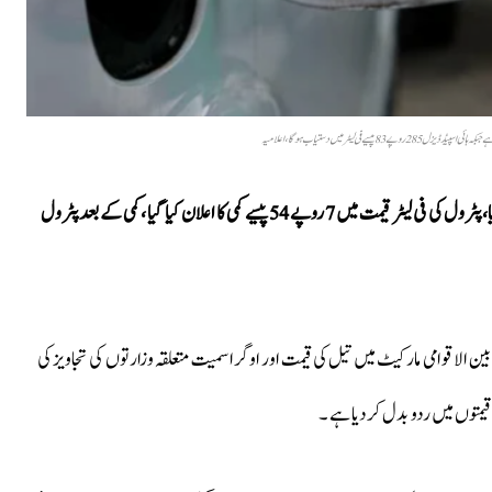
حکومت نے پیٹرولیم مصنوعات کی قیمتوں میں ردوبدل کا اعلان کردیا، پٹرول کی فی لیٹر قیمت میں 7 روپے 54 پیسے کمی کا اعلان کیا گیا ،کمی کے بعد پٹرول
 بین الاقوامی مارکیٹ میں تیل کی قیمت اور اوگرا سمیت متعلقہ وزارتوں کی تجاویز کی