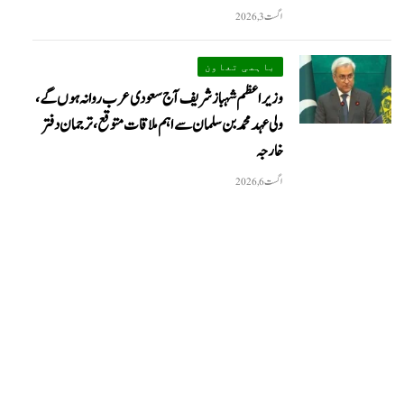
اگست 3, 2026
باہمی تعاون
وزیراعظم شہباز شریف آج سعودی عرب روانہ ہوں گے،
ولی عہد محمد بن سلمان سے اہم ملاقات متوقع، ترجمان دفتر
خارجہ
اگست 6, 2026