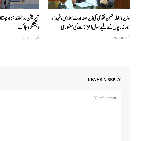
وزیرداخلہ محسن نقوی کی زیر صدارت اجلاس، شہداء
اور غازیوں کے لیے سول اعزازات کی منظوری
دہشتگرد ہلاک
اگست 8, 2026
اگست 8, 2026
LEAVE A REPLY