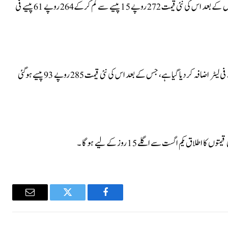
نوٹیفکیشن کے مطابق پٹرول 7 روپے 54 پیسے فی لیٹر سستا کر دیا گیا جس کے بعد اس کی نئی قیمت 272 روپے 15 پیسے سے کم کرکے264 روپے 61 پیسے فی
نوٹیفکیشن کے مطابق ہائی سپیڈ ڈیزل کی قیمت میں ایک روپے 48 پیسے فی لیٹر اضافہ کردیا گیا ہے، جس کے بعد اس کی نئی قیمت 285 روپے 93 پیسے ہوگئی
اق یکم اگست سے اگلے 15 روز کے لیے ہوگا ۔
Email
Twitter
Facebook