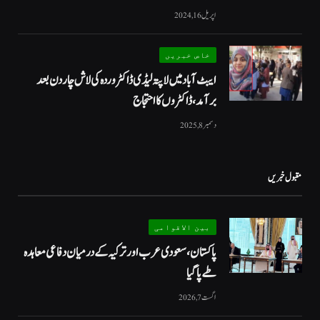
اپریل 16, 2024
خاص خبریں
ایبٹ آباد میں لاپتہ لیڈی ڈاکٹر وردہ کی لاش چار دن بعد
برآمد، ڈاکٹروں کا احتجاج
دسمبر 8, 2025
مقبول خبریں
بین الاقوامی
پاکستان،سعودی عرب اور ترکیہ کے درمیان دفاعی معاہدہ
طے پاگیا
اگست 7, 2026