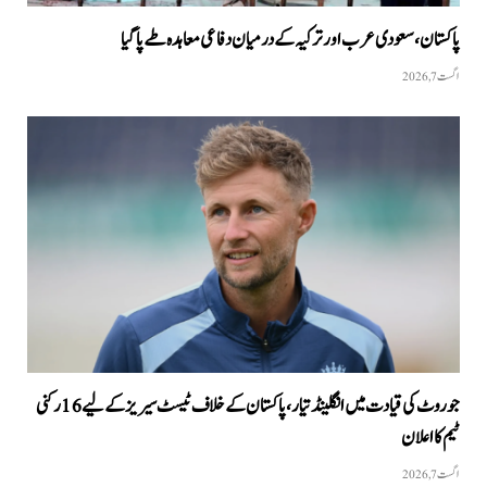
پاکستان،سعودی عرب اور ترکیہ کے درمیان دفاعی معاہدہ طے پاگیا
اگست 7, 2026
جو روٹ کی قیادت میں انگلینڈ تیار، پاکستان کے خلاف ٹیسٹ سیریز کے لیے 16 رکنی
ٹیم کا اعلان
اگست 7, 2026