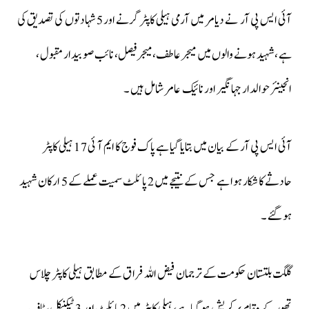
آئی ایس پی آر نے دیامر میں آرمی ہیلی کاپٹر گرنے اور 5 شہادتوں کی تصدیق کی
ہے ،شہید ہونے والوں میں میجر عاطف، میجر فیصل، نائب صوبیدار مقبول ،
انجینئر حوالدار جہانگیر اور نائیک عامر شامل ہیں ۔
آئی ایس پی آر کے بیان میں بتایا گیا ہے پاک فوج کا ایم آ ئی 17 ہیلی کاپٹر
حادثے کا شکار ہوا ہے جس کے نتیجے میں 2 پائلٹ سمیت عملے کے 5 ارکان شہید
ہو گئے ۔
گلگت بلتستان حکومت کے ترجمان فیض اللہ فراق کے مطابق ہیلی کاپٹر چلاس
تھور کے مقام پر کریش ہو گیا ہے، ہیلی کاپٹر میں 2 پائلٹ اور 3 ٹیکنیکل سٹاف