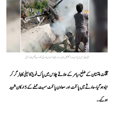
ہیلی کاپٹر میں 2 پائلٹ اور 3 ٹیکنیکل سٹاف سوار تھے، ترجمان صوبائی حکومت فیض اللہ فراق
گلگت بلتستان کے ضلع دیامر کے علاقے چلاس میں پاک فوج کا ہیلی کاپٹر گر کر
تباہ ہوگیا، حادثے میں پائلٹ اور معاون پائلٹ سمیت عملے کے 5 ارکان شہید
ہوگئے ۔