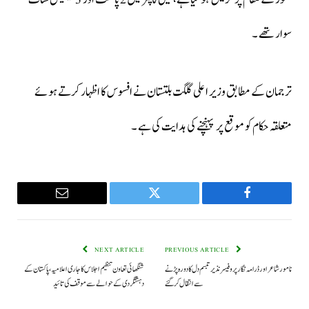
سوار تھے ۔
ترجمان کے مطابق وزیر اعلی گلگت بلتستان نے افسوس کا اظہار کرتے ہوئے
متعلقہ حکام کو موقع پر پہنچنے کی ہدایت کی ہے ۔
Email
Twitter
Facebook
NEXT ARTICLE
PREVIOUS ARTICLE
نامور شاعر اور ڈرامہ نگار پروفیسر نذیر تبسم دل کا دورہ پڑنے
شنگھائی تعاون تنظیم اجلاس کا جاری اعلامیہ، پاکستان کے
سے انتقال کر گئے
دہشتگردی کے حوالے سے موقف کی تائید