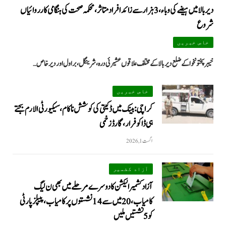
دیر بالا میں ہیضے کی وباء، 3 ہزار سے زائد افراد متاثر، محکمہ صحت کی ہنگامی کارروائیاں
شروع
خاص خبریں
خیبرپختونخوا کے ضلع دیر بالا کے مختلف علاقوں عشیرئی درہ، شرینگل، براول اور دیر خاص…
خاص خبریں
کراچی: بینک میں ڈکیتی کی کوشش ناکام، سیکیورٹی الارم بجتے
ہی ڈاکو فرار، گارڈ زخمی
اگست 1, 2026
آزاد کشمیر
آزاد کشمیر الیکشن کا دوسرے مرحلے میں بھی ن لیگ
کامیاب، 20 میں سے 14 نشستوں پر کامیاب، پیپلزپارٹی
کو 5 نشستیں ملیں