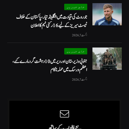
خاص خبریں
جو روٹ کی قیادت میں انگلینڈ تیار، پاکستان کے خلاف
ٹیسٹ سیریز کے لیے 16 رکنی ٹیم کا اعلان
اگست 7, 2026
خاص خبریں
جنوبی وزیرستان اور دیر میں 10 دہشت گرد مارے گئے،
اعظم ورسک میں حملہ ناکام
اگست 7, 2026
نئے فالو اپ کے ساتھ