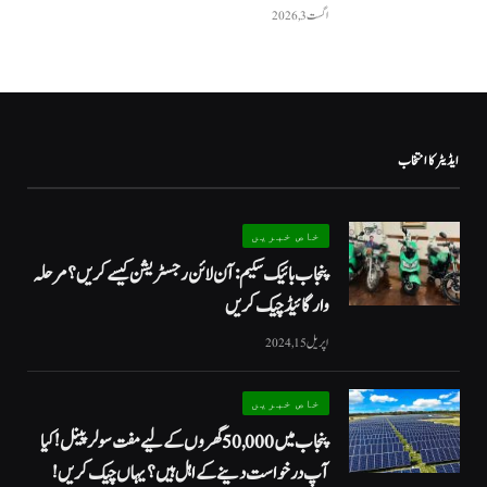
اگست 3, 2026
ایڈیٹر کا انتخاب
خاص خبریں
پنجاب بائیک سکیم: آن لائن رجسٹریشن کیسے کریں؟ مرحلہ
وار گائیڈ چیک کریں
اپریل 15, 2024
خاص خبریں
پنجاب میں 50,000 گھروں کے لیے مفت سولر پینل! کیا
آپ درخواست دینے کے اہل ہیں؟ یہاں چیک کریں!