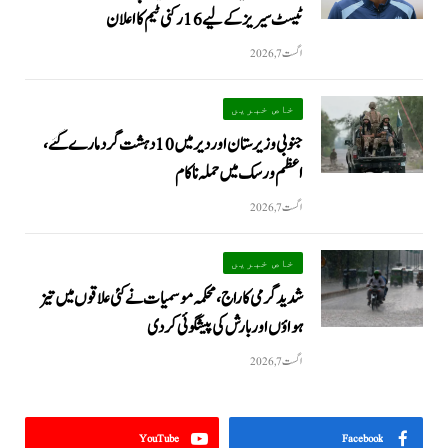
ٹیسٹ سیریز کے لیے 16 رکنی ٹیم کا اعلان
اگست 7, 2026
خاص خبریں
جنوبی وزیرستان اور دیر میں 10 دہشت گرد مارے گئے،
اعظم ورسک میں حملہ ناکام
اگست 7, 2026
خاص خبریں
شدید گرمی کا راج، محکمہ موسمیات نے کئی علاقوں میں تیز
ہواؤں اور بارش کی پیشگوئی کر دی
اگست 7, 2026
YouTube
Facebook