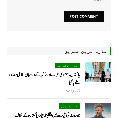
comment.
تازہ ترین خبریں
بین الاقوامی
پاکستان،سعودی عرب اور ترکیہ کے درمیان دفاعی معاہدہ
طے پاگیا
اگست 7, 2026
خاص خبریں
جو روٹ کی قیادت میں انگلینڈ تیار، پاکستان کے خلاف