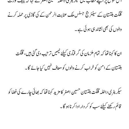
اس موقع پر اپنے خطاب میں سیکریٹری داخلہ حسین اصغر نے کہا کہ چیف کورٹ
گلگت بلتستان کے سینئر جج جسٹس ملک عنایت الرحمن کے کی گاڑی پر حملہ کرنے
والوں کی بھی نشاندہی ہوئی ہے ۔
ان کا کہنا تھا کہ تمام ملزمان کی گرفتاری کیلئے ٹیمیں ترتیب دی گئی ہیں، گلگت
بلتستان کے امن کو خراب کرنے والوں کو معاف نہیں کیا جائے گا ۔
سیکریٹری داخلہ گلگت بلتستان حسین اصغر کا مزید کہنا تھا کہ بھائی چارے کی فضا کو
قائم رکھنے کیلئے سب کو کردار ادا کرنا ہوگا ۔