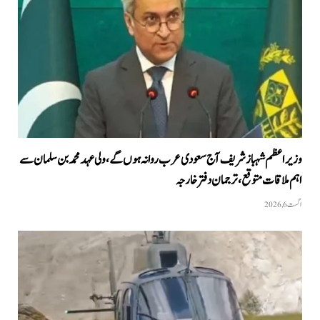
وزیراعظم شہباز شریف آج سعودی عرب روانہ ہوں گے، ولی عہد محمد بن سلمان سے
اہم ملاقات متوقع، ترجمان دفتر خارجہ
اگست 6, 2026