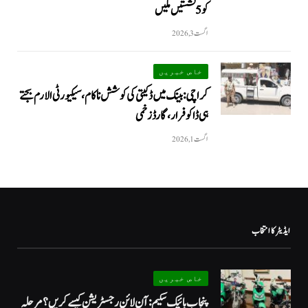
کو 5 نشستیں ملیں
اگست 3, 2026
خاص خبریں
کراچی: بینک میں ڈکیتی کی کوشش ناکام، سیکیورٹی الارم بجتے
ہی ڈاکو فرار، گارڈ زخمی
اگست 1, 2026
ایڈیٹر کا انتخاب
خاص خبریں
پنجاب بائیک سکیم: آن لائن رجسٹریشن کیسے کریں؟ مرحلہ