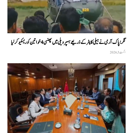
نگر: پاک آرمی نے ہیلی کاپٹر کے ذریعے ہسپر ویلی میں پھنسی 4 خواتین کو ریسکیو کرلیا
اگست 5, 2026