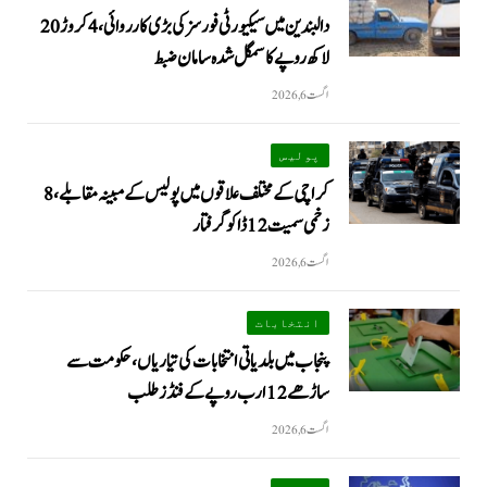
دالبندین میں سیکیورٹی فورسز کی بڑی کارروائی، 4 کروڑ 20
لاکھ روپے کا سمگل شدہ سامان ضبط
اگست 6, 2026
پولیس
کراچی کے مختلف علاقوں میں پولیس کے مبینہ مقابلے، 8
زخمی سمیت 12 ڈاکو گرفتار
اگست 6, 2026
انتخابات
پنجاب میں بلدیاتی انتخابات کی تیاریاں، حکومت سے
ساڑھے 12 ارب روپے کے فنڈز طلب
اگست 6, 2026