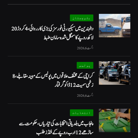
بلوچستان
دالبندین میں سیکیورٹی فورسز کی بڑی کارروائی، 4 کروڑ 20
لاکھ روپے کا سمگل شدہ سامان ضبط
اگست 6, 2026
پولیس
کراچی کے مختلف علاقوں میں پولیس کے مبینہ مقابلے، 8
زخمی سمیت 12 ڈاکو گرفتار
اگست 6, 2026
انتخابات
پنجاب میں بلدیاتی انتخابات کی تیاریاں، حکومت سے
ساڑھے 12 ارب روپے کے فنڈز طلب