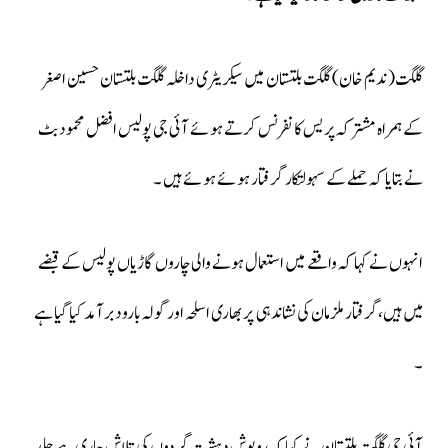
گلگت( ندیم خان) گلگت بلتستان میں سیکریٹری داخلہ گلگت بلتستان حسین اصغر
کے ہمراہ مشترکہ پریس کانفرنس کرتے ہوئے آئی جی پولیس افضل محمود بٹ
نے بتایا کہ حملے کے سہولتکار گرفتار ہوئے ہوئے ہیں ۔
انہوں نے کہا کہ واقعے میں استعمال ہونے والی چاروں گاڑیاں پولیس کے قبضے
میں ہیں،گرفتار ملزمان کی نشاندہی پر بھاری اسلحہ اور گولہ بارود برآمد کیا گیا ہے
۔
آئی جی گلگت بلتستان نے کہا کہ روپوش دہشت گردوں کی تلاش جاری ہے جلد