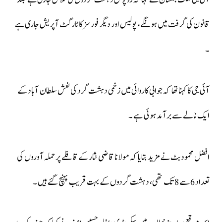
قانون کی گرفت میں ہونگے، پولیس اور دیگر فورسز کا ٹارگٹ آپریش جاری ہے
۔
آئی جی کا کہنا تھا کہ جوابی کاروائی میں زخمی دہشت گرد کی نعش سلطان آباد کے
ایک نالے سے برآمد ہوئی ہے ۔
افضل محمود بٹ نے مزید بتایا کہ مولانا قاضی نثار کے قافلے پر حملہ آوروں کی
تعداد 6 سے 8 تک تھی، دہشت گردوں کے بہت قریب پہنچ گئے ہیں ۔