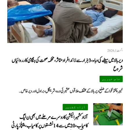
اگست 1, 2026
دیر بالا میں ہیضے کی وباء، 3 ہزار سے زائد افراد متاثر، محکمہ صحت کی ہنگامی کارروائیاں
شروع
خاص خبریں
خیبرپختونخوا کے ضلع دیر بالا کے مختلف علاقوں عشیرئی درہ، شرینگل، براول اور دیر خاص…
آزاد کشمیر
آزاد کشمیر الیکشن کا دوسرے مرحلے میں بھی ن لیگ
کامیاب، 20 میں سے 14 نشستوں پر کامیاب، پیپلزپارٹی