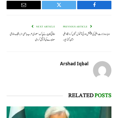
Email
Twitter
Facebook
NEXT ARTICLE
PREVIOUS ARTICLE
دوبارہ وزارت اعلیٰ کی پیشکش ہوئی تو قبول نہیں کرونگا،علی
وفاقی کابینہ نے پاک سعودی عرب باہمی سٹریٹجک دفاعی
امین گنڈاپور
معاہدے کی توثیق کردی
Arshad Iqbal
RELATED
POSTS