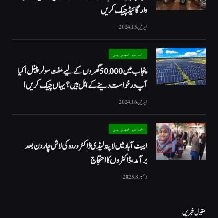
وار گائیڈ چیک کریں
اپریل 15, 2024
خاص خبریں
پنجاب میں 50,000 گھروں کے لیے مفت سولر پینل! کیا
آپ درخواست دینے کے اہل ہیں؟ یہاں چیک کریں!
اپریل 16, 2024
خاص خبریں
ایبٹ آباد میں لاپتہ لیڈی ڈاکٹر وردہ کی لاش چار دن بعد
برآمد، ڈاکٹروں کا احتجاج
دسمبر 8, 2025
مقبول خبریں