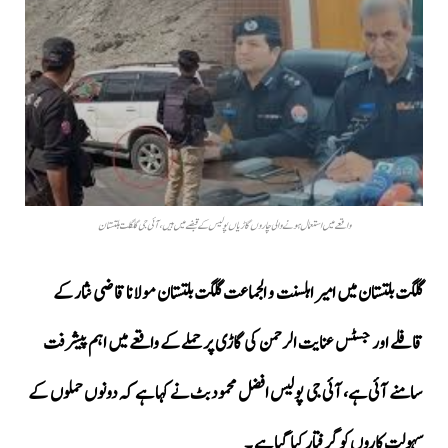
واقعے میں استعمال ہونے والی چاروں گاڑیاں پولیس کے قبضے میں ہیں، آئی جی گلگلت بلتستان
گلگت بلتستان میں امیر اہلسنت و الجماعت گلگت بلتستان مولانا قاضی نثار کے
قافلے اور جسٹس عنایت الرحمن کی گاڑی پر حملے کے واقعے میں اہم پیشرفت
سامنے آئی ہے، آئی جی پولیس افضل محمود بٹ نے کہا ہے کہ دونوں حملوں کے
سہولت کاروں کو گرفتار کیا گیا ہے ۔