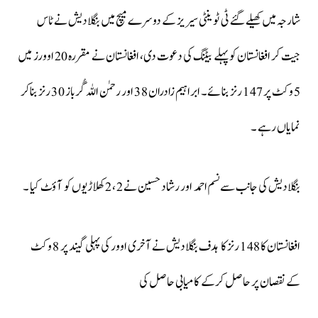
شارجہ میں کھیلے گئے ٹی ٹوینٹی سیریز کے دوسرے میچ میں بنگلادیش نے ٹاس
جیت کر افغانستان کو پہلے بیٹنگ کی دعوت دی، افغانستان نے مقررہ 20 اوورز میں
5 وکٹ پر 147 رنز بنائے۔ ابراہیم زادران 38 اور رحمٰن اللہ گُرباز 30 رنز بناکر
نمایاں رہے ۔
بنگلادیش کی جانب سے نسم احمد اور رشاد حسین نے 2 ، 2 کھلاڑیوں کو آؤٹ کیا ۔
افغانستان کا 148 رنز کا ہدف بنگلادیش نے آخری اوور کی پہلی گیند پر 8 وکٹ
کے نقصان پر حاصل کرکے کامیابی حاصل کی