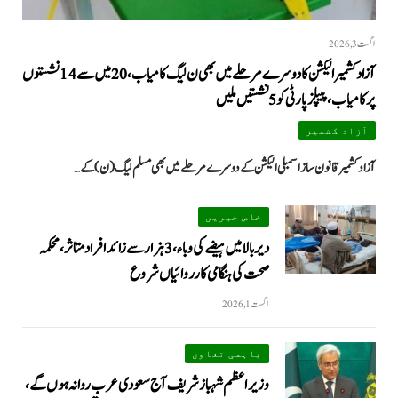
اگست 3, 2026
آزاد کشمیر الیکشن کا دوسرے مرحلے میں بھی ن لیگ کامیاب، 20 میں سے 14 نشستوں
پر کامیاب، پیپلزپارٹی کو 5 نشستیں ملیں
آزاد کشمیر
آزاد کشمیر قانون ساز اسمبلی الیکشن کے دوسرے مرحلے میں بھی مسلم لیگ (ن) کے…
خاص خبریں
دیر بالا میں ہیضے کی وباء، 3 ہزار سے زائد افراد متاثر، محکمہ
صحت کی ہنگامی کارروائیاں شروع
اگست 1, 2026
باہمی تعاون
وزیراعظم شہباز شریف آج سعودی عرب روانہ ہوں گے،