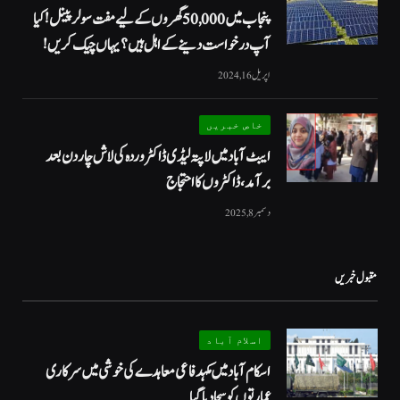
پنجاب میں 50,000 گھروں کے لیے مفت سولر پینل! کیا
آپ درخواست دینے کے اہل ہیں؟ یہاں چیک کریں!
اپریل 16, 2024
خاص خبریں
ایبٹ آباد میں لاپتہ لیڈی ڈاکٹر وردہ کی لاش چار دن بعد
برآمد، ڈاکٹروں کا احتجاج
دسمبر 8, 2025
مقبول خبریں
اسلام آباد
اسکام آباد میں مکہدفاعی معاہدے کی خوشی میں سرکاری
عمارتوں کو سجا دیا گیا