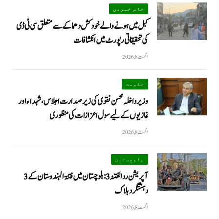
خاص خبریں
کبل میں ہونے والے خودکش دھماکے سے متعلق سی ٹی ڈی
کی تحقیقاتی رپورٹ میں انکشافات
اگست 8, 2026
حکومت
وزیرداخلہ محسن نقوی کی زیر صدارت اجلاس، شہداء اور
غازیوں کے لیے سول اعزازات کی منظوری
اگست 8, 2026
بلوچستان
آپریشن رد الفتنہ 3: بلوچستان میں فتنۃ الہندوستان کے 3
دہشتگرد ہلاک
اگست 8, 2026