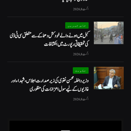
اگست 8, 2026
خاص خبریں
کبل میں ہونے والے خودکش دھماکے سے متعلق سی ٹی ڈی
کی تحقیقاتی رپورٹ میں انکشافات
اگست 8, 2026
حکومت
وزیرداخلہ محسن نقوی کی زیر صدارت اجلاس، شہداء اور
غازیوں کے لیے سول اعزازات کی منظوری
اگست 8, 2026