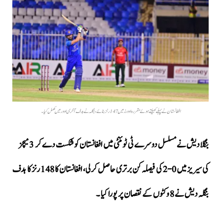
افغانستان نے پہلے کھیلتے ہوئے مقررہ اوورز میں 147 رنز بنائے، بنگلہ نے ہدف آخری اوور میں مکمل کیا ۔
بنگلادیش نے مسلسل دوسرے ٹی ٹوئنٹی میں افغانستان کو شکست دے کر 3 میچز
کی سیریز میں 0-2 کی فیصلہ کن برتری حاصل کرلی، افغانستان کا 148 رنز کا ہدف
بنگلہ دیش نے 8 وکٹوں کے نقصان پر پورا کیا ۔