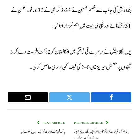
بنگلادیش کی جانب سے شمیم حسین نے 33، ذاکر علی نے 32 اور نور الحسن نے
31 رنز بنائے اور میچ ی جیت میں اہم کردار ادا کیا ۔
یوں بنگلادیش نے دوسرے ٹی ٹوئنٹی میں افغانستان کو 2 وکٹ شکست دے کر 3
میچوں پر مشتمل سیریز میں 0-2 کی فیصلہ کن برتری حاصل کرلی ۔
Email
Twitter
Facebook
NEXT ARTICLE
PREVIOUS ARTICLE
سائبر کرائم ایبٹ آباد کی کارروائی، بچوں کی نازيبا ویڈیوز
پاک فوج نے بھارت کو ایک اور پیغام دے دیا
بنانے والا گروہ بے نقاب