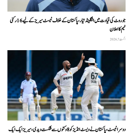
جو روٹ کی قیادت میں انگلینڈ تیار، پاکستان کے خلاف ٹیسٹ سیریز کے لیے 16 رکنی
ٹیم کا اعلان
اگست 7, 2026
دوسرا ٹیسٹ، پاکستان نے ویسٹ انڈیز کو 8 وکٹوں سے شکست دیدی، سیریز ایک ایک