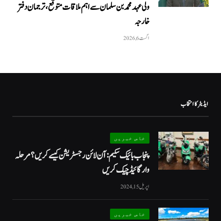
ولی عہد محمد بن سلمان سے اہم ملاقات متوقع، ترجمان دفتر
خارجہ
اگست 6, 2026
ایڈیٹر کا انتخاب
خاص خبریں
پنجاب بائیک سکیم: آن لائن رجسٹریشن کیسے کریں؟ مرحلہ
وار گائیڈ چیک کریں
اپریل 15, 2024
خاص خبریں