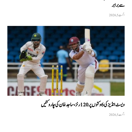
سے برابر
اگست 5, 2026
ویسٹ انڈیز کی 6 وکٹوں پر 120 رنز، ساجد خان کی چار وکٹیں
اگست 5, 2026