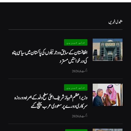
مقبول خبریں
خاص خبریں
افغانستان کے سابق دو جرنیلوں کی پاکستان میں سیاسی پناہ
کی درخواستیں مسترد
اگست 6, 2026
خاص خبریں
وزیراعظم شہبازشریف اعلیٰ سطح وفد کے ہمراہ دو روزه
سرکاری دورے پر سعودی عرب پہنچ گئے
اگست 6, 2026