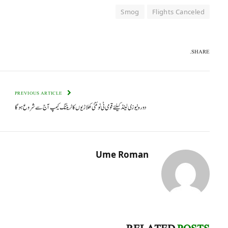
Smog
Flights Canceled
SHARE.
PREVIOUS ARTICLE
دورہ نیوزی لینڈ کیلئے قومی ٹی ٹوئنٹی کھلاڑیوں کا ٹریننگ کیمپ آج سے شروع ہوگا
Ume Roman