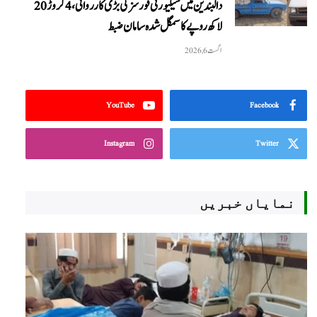
دالبندین میں سیکیورٹی فورسز کی بڑی کارروائی، 4 کروڑ 20
لاکھ روپے کا سمگل شدہ سامان ضبط
اگست 6, 2026
YouTube
Facebook
Instagram
Twitter
نمایاں خبریں