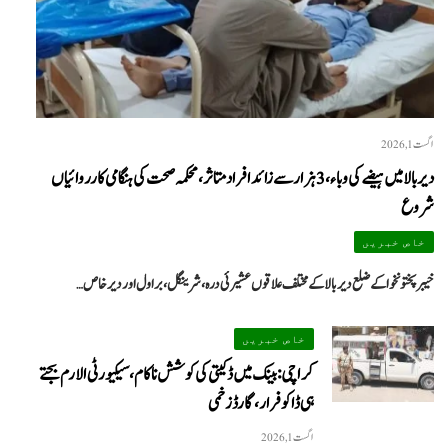
اگست 1, 2026
دیر بالا میں ہیضے کی وباء، 3 ہزار سے زائد افراد متاثر، محکمہ صحت کی ہنگامی کارروائیاں
شروع
خاص خبریں
خیبرپختونخوا کے ضلع دیر بالا کے مختلف علاقوں عشیرئی درہ، شرینگل، براول اور دیر خاص…
خاص خبریں
کراچی: بینک میں ڈکیتی کی کوشش ناکام، سیکیورٹی الارم بجتے
ہی ڈاکو فرار، گارڈ زخمی
اگست 1, 2026