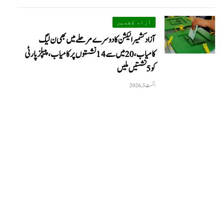
آزاد کشمیر
آزاد کشمیر الیکشن کا دوسرے مرحلے میں بھی ن لیگ
کامیاب، 20 میں سے 14 نشستوں پر کامیاب، پیپلزپارٹی
کو 5 نشستیں ملیں
اگست 3, 2026