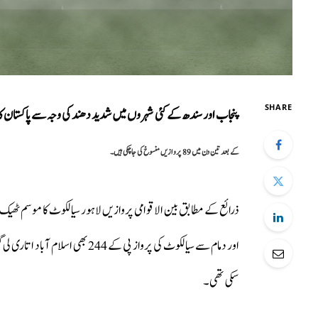
SHARE
پنجاب اور سندھ کے کئی شہروں میں شدید دھند کی وجہ سے پاکستان 
کے بعد تین دن میں 89 پروازیں منسوخ کی جاچکی ہیں۔
سکی تھی۔