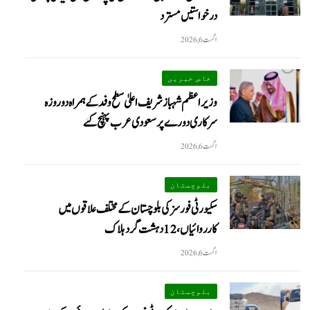
درخواستیں مسترد
اگست 6, 2026
خاص خبریں
وزیراعظم شہبازشریف اعلیٰ سطح وفد کے ہمراہ دو روزه
سرکاری دورے پر سعودی عرب پہنچ گئے
اگست 6, 2026
بلوچستان
سکیورٹی فورسز کی بلوچستان کے مختلف علاقوں میں
کارروائیاں ، 12 دہشت گرد ہلاک
اگست 6, 2026
بلوچستان