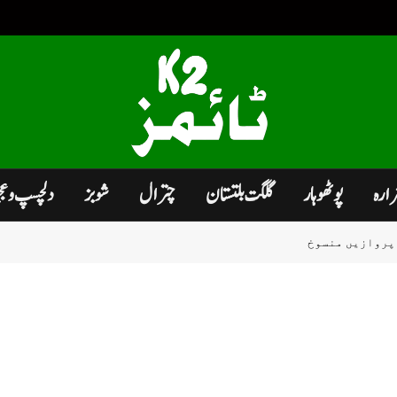
زارہ
پوٹھوہار
گلگت بلتستان
چترال
شوبز
دلچسپ و ع