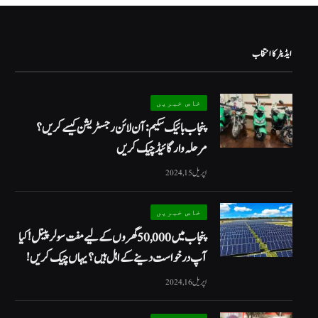
ایڈیٹر کا انتخاب
خاص خبریں
پنجاب بائیک سکیم: آن لائن رجسٹریشن کیسے کریں؟
مرحلہ وار گائیڈ چیک کریں
اپریل 15, 2024
خاص خبریں
پنجاب میں 50,000 گھروں کے لیے مفت سولر پینل! کیا
آپ درخواست دینے کے اہل ہیں؟ یہاں چیک کریں!
اپریل 16, 2024