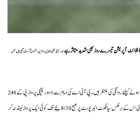
کا فلائٹ آپریشن تیسرے روز بھی شدید متاثر ہے
اور آج بھی 26 پروازیں منسوخ کر دی گئی ہیں جس
ذرائع کے مطابق بین الاقوامی پروازیں لاہور سیالکوٹ کا موسم ٹھیک ہونے کیلئے روانگی کی منتظر ہیں۔پی آئی اے کی دمام سے لاہور پہنچی پرواز پی کے 248
اور دمام سے سیالکوٹ کی پرواز پی کے 244 بھی اسلام آباد اتاری لی گئی اس کے برعکس سیالکوٹ ائیرپورٹ پر صبح 8:30 بجے تک کوئی ایک پرواز لینڈ نہ کر