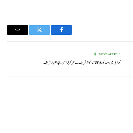
Email
Twitter
Facebook
NEXT ARTICLE
کراچی میں بھتہ خوری کا خاتمہ، نواز شریف نے شہر کو پُر امن بنایا، شہباز شریف