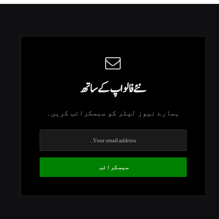
نئے فالو اپ کے ساتھ
ہمارے نیوز لیٹر کو سبسکرائب کریں۔