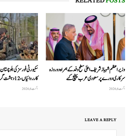
RELATED
POSTS
وزیراعظم شہبازشریف اعلیٰ سطح وفد کے ہمراہ دو روزه
سکیورٹی فورسز کی بلوچستان
سرکاری دورے پر سعودی عرب پہنچ گئے
کارروائیاں ، 12 دہشت گرد ہلاک
اگست 6, 2026
اگست 6, 2026
LEAVE A REPLY