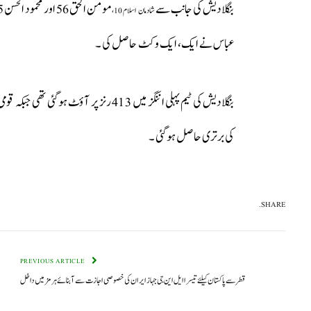
بنگلادیش کی جانب سے
شادمان اسلام 10،
عباس نے ایک، ایک وکٹ حاصل کی ۔
کی برتری حاصل ہو گئی ۔
SHARE.
PREVIOUS ARTICLE
قطر سے پاکستان کیلئے تیسرا ایل این جی جہاز ایران کی خصوصی اجازت سے آبنائے ہرمز میں داخل