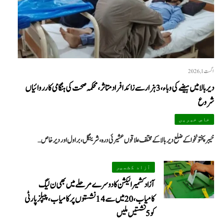
اگست 1, 2026
دیر بالا میں ہیضے کی وباء، 3 ہزار سے زائد افراد متاثر، محکمہ صحت کی ہنگامی کارروائیاں
شروع
خاص خبریں
خیبرپختونخوا کے ضلع دیر بالا کے مختلف علاقوں عشیرئی درہ، شرینگل، براول اور دیر خاص…
آزاد کشمیر
آزاد کشمیر الیکشن کا دوسرے مرحلے میں بھی ن لیگ
کامیاب، 20 میں سے 14 نشستوں پر کامیاب، پیپلزپارٹی
کو 5 نشستیں ملیں