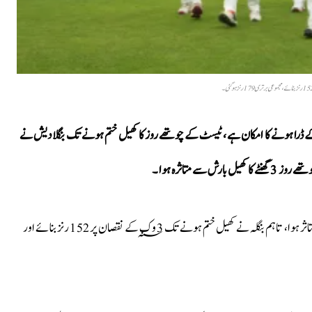
کے ڈرا ہونے کا امکان ہے ، ٹیسٹ کے چوتھے روز کا کھیل ختم ہونے تک بنگلادیش نے
ڈھاکہ میں جاری پہلے ٹیسٹ کے چوتھے روز کا کھیل بھی بارش سے متاثر ہوا، تاہم بنگلہ نے کھیل ختم ہونے تک 3 وک؁ کے نقصان پر 152 رنز بنائے اور