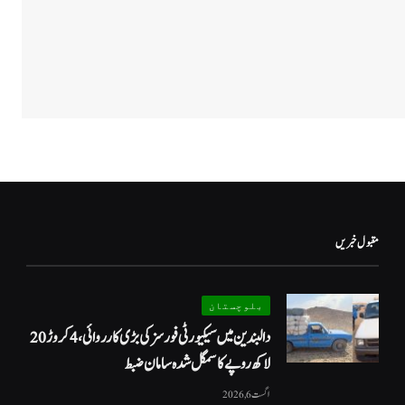
مقبول خبریں
بلوچستان
دالبندین میں سیکیورٹی فورسز کی بڑی کارروائی، 4 کروڑ 20
لاکھ روپے کا سمگل شدہ سامان ضبط
اگست 6, 2026