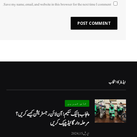
Save my name, email, and website in this browser for the next time I comment.
ایڈیٹر کا انتخاب
خاص خبریں
پنجاب بائیک سکیم: آن لائن رجسٹریشن کیسے کریں؟
مرحلہ وار گائیڈ چیک کریں
اپریل 15, 2024