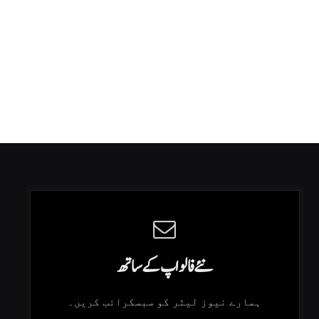
نئے فالو اپ کے ساتھ
ہمارے نیوز لیٹر کو سبسکرائب کریں۔