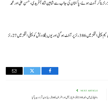
مومن الحق 56 اور محمود الحسن 5 رنز بناکر آوٹ ہوئے، پاکستان کی جانب سے شاہین شاہ آفریدی، حسن علی اور محمد
بنگلادیش کی ٹیم پہلی اننگز میں 413 رنز پر آؤٹ ہو گئی تھی جبکہ قومی ٹیم پہلی اننگز میں 386 رنز پر آؤٹ ہو گئی اور یوں بنگلادیش کو پہلی اننگز میں 27 رنز
Email
Twitter
Facebook
NEXT ARTICLE
راولپنڈی میں دفعہ 144نافذ، اڈیالہ جیل اور اطراف کا علاقہ ریڈ زون قرار دیدیا گیا