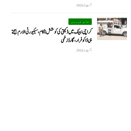
اگست 3, 2026
خاص خبریں
کراچی: بینک میں ڈکیتی کی کوشش ناکام، سیکیورٹی الارم بجتے
ہی ڈاکو فرار، گارڈ زخمی
اگست 1, 2026