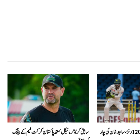
ویسٹ انڈیز کی 6 وکٹوں پر 120 رنز، ساجد خان کی چار
سابق کرکټر مائیکل سمتھ پاکستان کرکٹ ٹیم کے بیٹنگ