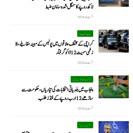
لاکھ روپے کا سمگل شدہ سامان ضبط
اگست 6, 2026
پولیس
کراچی کے مختلف علاقوں میں پولیس کے مبینہ مقابلے، 8
زخمی سمیت 12 ڈاکو گرفتار
اگست 6, 2026
انتخابات
پنجاب میں بلدیاتی انتخابات کی تیاریاں، حکومت سے
ساڑھے 12 ارب روپے کے فنڈز طلب
اگست 6, 2026
ایران