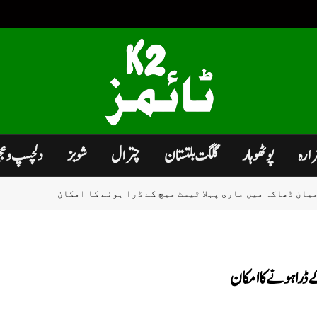
زارہ
پوٹھوہار
گلگت بلتستان
چترال
شوبز
دلچسپ و ع
یان ڈھاکہ میں جاری پہلا ٹیسٹ میچ کے ڈرا ہونے کا امکان
 ڈرا ہونے کا امکان