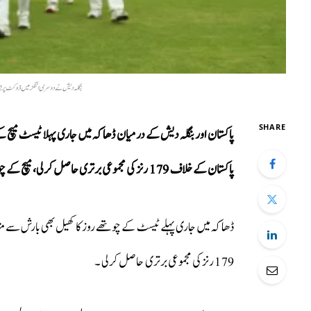
بنگلہ دیش نے دوسری اننگز میں 3 وکٹ پر 152 رنز بنائے، مجموعی برتری 179 رنز ہو گئی ۔
SHARE
پاکستان اور بنگلہ دیش کے درمیان ڈھاکہ میں جاری پہلا ٹیسٹ میچ 
پاکستان کے خلاف 179 رنز کی مجموعی برتری حاصل کرلی، میچ کے چوتھے روز 3 گھنٹے کا کھیل بارش سے متاثرہ ہوا ۔
179 رنز کی مجموعی برتری حاصل کرلی ۔