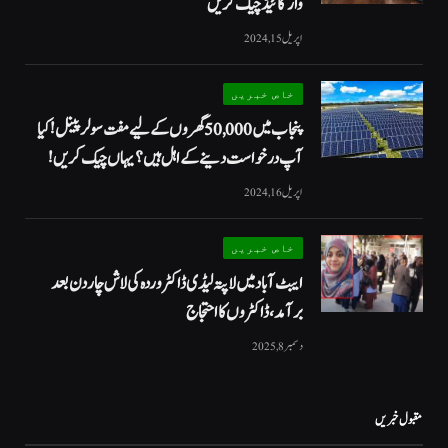
وار گائیڈ چیک کریں
اپریل 15, 2024
خاص خبریں
پنجاب میں 50,000 گھروں کے لیے مفت سولر پینل! کیا
آپ درخواست دینے کے اہل ہیں؟ یہاں چیک کریں!
اپریل 16, 2024
خاص خبریں
ایبٹ آباد میں لاپتہ لیڈی ڈاکٹر وردہ کی لاش چار دن بعد
برآمد، ڈاکٹروں کا احتجاج
دسمبر 8, 2025
مقبول خبریں