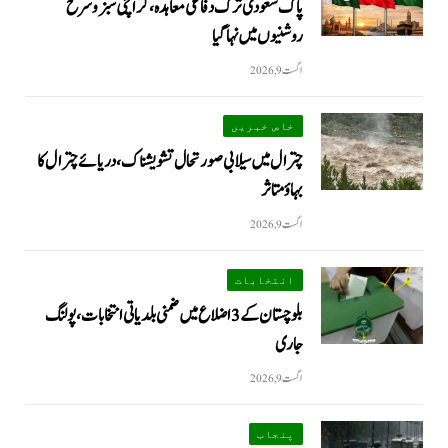
پاک سعودی ترک دفاعی معاہدہ، کراچی سبز و سرخ
روشنیوں میں نہا گیا
اگست 9, 2026
خاص خبریں
چترال میں سیلابی صورتحال تشویشناک، دریائے چترال کا
بہاؤ متاثر
اگست 9, 2026
انتخابات
بلوچستان کے 3 اضلاع میں ضمنی بلدیاتی انتخابات، پولنگ
جاری
اگست 9, 2026
پنجاب