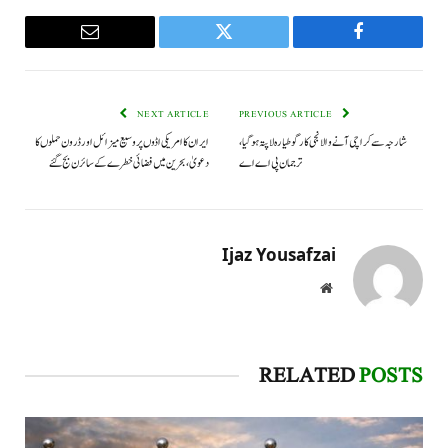
Email
Twitter
Facebook
NEXT ARTICLE
PREVIOUS ARTICLE
شارجہ سے کراچی آنے والا نجی کارگو طیارہ لاپتہ ہوگیا،
ایران کا امریکی اڈوں پر وسیع میزائل اور ڈرون حملوں کا
ترجمان پی اے اے
دعویٰ، بحرین میں فضائی خطرے کے سائرن بج گئے
Ijaz Yousafzai
Website
RELATED
POSTS