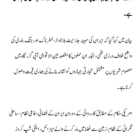
ہے۔
بیان میں کہا گیا کہ ایران کی مبینہ جارحیت بلاجواز، خطرناک اور جنگ بندی کی
واضح خلاف ورزی تھی، جبکہ ان حملوں کا مقصد بین الاقوامی آبی گزرگاہ میں
معصوم شہریوں پر مشتمل تجارتی جہازوں کو نشانہ بنانے کی بھاری قیمت وصول
کرنا ہے۔
امریکی حکام کے مطابق کارروائی کے دوران ایران کے فضائی دفاعی نظام، ساحلی
نگرانی کے نظام، زمین سے فضا میں مار کرنے والے میزائل، اینٹی شپ کروز