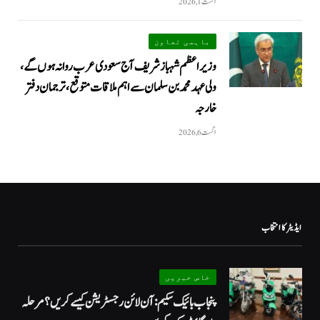
اگست 1, 2026
باہمی تعاون
وزیراعظم شہباز شریف آج سعودی عرب روانہ ہوں گے،
ولی عہد محمد بن سلمان سے اہم ملاقات متوقع، ترجمان دفتر
خارجہ
اگست 6, 2026
ایڈیٹر کا انتخاب
خاص خبریں
پنجاب بائیک سکیم: آن لائن رجسٹریشن کیسے کریں؟ مرحلہ