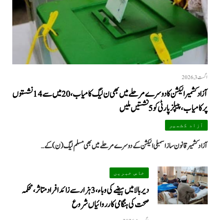
اگست 3, 2026
آزاد کشمیر الیکشن کا دوسرے مرحلے میں بھی ن لیگ کامیاب، 20 میں سے 14 نشستوں
پر کامیاب، پیپلزپارٹی کو 5 نشستیں ملیں
آزاد کشمیر
آزاد کشمیر قانون ساز اسمبلی الیکشن کے دوسرے مرحلے میں بھی مسلم لیگ (ن) کے…
خاص خبریں
دیر بالا میں ہیضے کی وباء، 3 ہزار سے زائد افراد متاثر، محکمہ
صحت کی ہنگامی کارروائیاں شروع