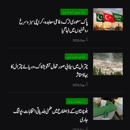
باہمی تعاون
پاک سعودی ترک دفاعی معاہدہ، کراچی سبز و سرخ
روشنیوں میں نہا گیا
اگست 9, 2026
خاص خبریں
چترال میں سیلابی صورتحال تشویشناک، دریائے چترال کا
بہاؤ متاثر
اگست 9, 2026
انتخابات
بلوچستان کے 3 اضلاع میں ضمنی بلدیاتی انتخابات، پولنگ
جاری
اگست 9, 2026