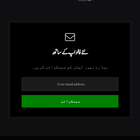
نئے فالو اپ کے ساتھ
ہمارے نیوز لیٹر کو سبسکرائب کریں۔