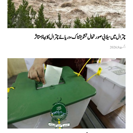
چترال میں سیلابی صورتحال تشویشناک، دریائے چترال کا بہاؤ متاثر
اگست 9, 2026