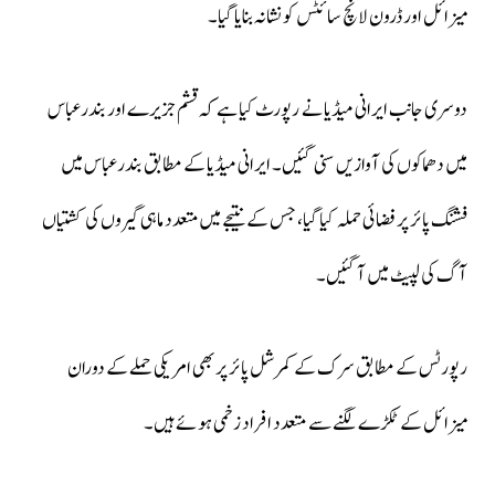
میزائل اور ڈرون لانچ سائٹس کو نشانہ بنایا گیا۔
دوسری جانب ایرانی میڈیا نے رپورٹ کیا ہے کہ قشم جزیرے اور بندرعباس
میں دھماکوں کی آوازیں سنی گئیں۔ ایرانی میڈیا کے مطابق بندرعباس میں
فشنگ پائر پر فضائی حملہ کیا گیا، جس کے نتیجے میں متعدد ماہی گیروں کی کشتیاں
آگ کی لپیٹ میں آ گئیں۔
رپورٹس کے مطابق سرک کے کمرشل پائر پر بھی امریکی حملے کے دوران
میزائل کے ٹکڑے لگنے سے متعدد افراد زخمی ہوئے ہیں۔