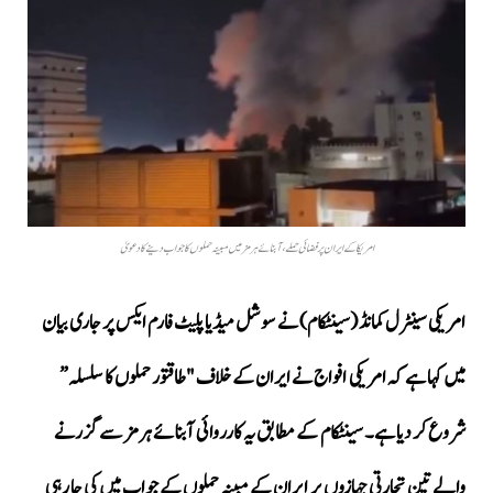
امریکا کے ایران پر فضائی حملے، آبنائے ہرمز میں مبینہ حملوں کا جواب دینے کا دعویٰ
امریکی سینٹرل کمانڈ (سینٹکام) نے سوشل میڈیا پلیٹ فارم ایکس پر جاری بیان
میں کہا ہے کہ امریکی افواج نے ایران کے خلاف "طاقتور حملوں کا سلسلہ”
شروع کر دیا ہے۔ سینٹکام کے مطابق یہ کارروائی آبنائے ہرمز سے گزرنے
والے تین تجارتی جہازوں پر ایران کے مبینہ حملوں کے جواب میں کی جا رہی