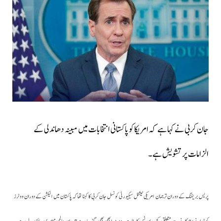
جان کربی نے کہا ہے کہ امریکا کو پاکستانی انتخابات میں مبینہ دھاندلی کے
الزامات پر تشویش ہے۔
پریس بریفنگ کے دوران ترجمان امریکی نیشنل سیکیورٹی کونسل جان کربی کا کہنا تھا کہ پاکستان میں الیکشن کے دوران ووٹرز
کو ڈرانے دھمکانے سے متعلق کچھ رپورٹس کا سنا ہے۔ ووٹ ابھی بھی گنے جا رہے ہیں اور عالمی مبصرین جائزہ لے رہے