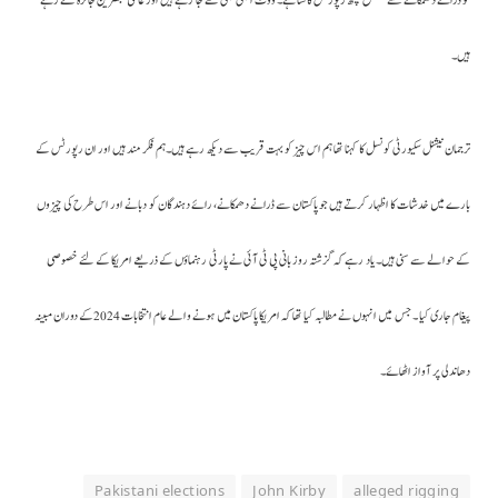
ہیں۔
ترجمان نیشنل سکیورٹی کونسل کا کہنا تھا ہم اس چیز کو بہت قریب سے دیکھ رہے ہیں۔ہم فکر مند ہیں اور ان رپورٹس کے
بارے میں خدشات کا اظہار کرتے ہیں جو پاکستان سے ڈرانے دھمکانے، رائے دہندگان کو دبانے اور اس طرح کی چیزوں
کے حوالے سے سنی ہیں۔یاد رہے کہ گزشتہ روز بانی پی ٹی آئی نے پارٹی رہنماؤں کے ذریعے امریکا کے لئے خصوصی
پیغام جاری کیا ۔ جس میں انہوں نے مطالبہ کیا تھا کہ امریکا پاکستان میں ہونے والے عام انتخابات 2024کے دوران مبینہ
دھاندلی پر آواز اٹھائے۔
Pakistani elections
John Kirby
alleged rigging