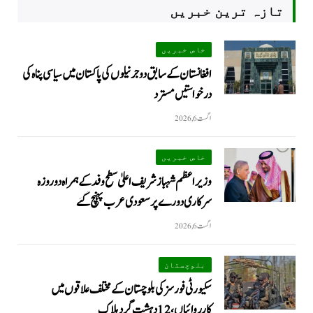
تازہ ترین خبریں
خاص خبریں
افغانستان کے سابق دو جرنیلوں کی پاکستان میں سیاسی پناہ کی
درخواستیں مسترد
اگست 6, 2026
خاص خبریں
وزیراعظم شہبازشریف اعلیٰ سطح وفد کے ہمراہ دو روزه
سرکاری دورے پر سعودی عرب پہنچ گئے
اگست 6, 2026
بلوچستان
سکیورٹی فورسز کی بلوچستان کے مختلف علاقوں میں
کارروائیاں ، 12 دہشت گرد ہلاک