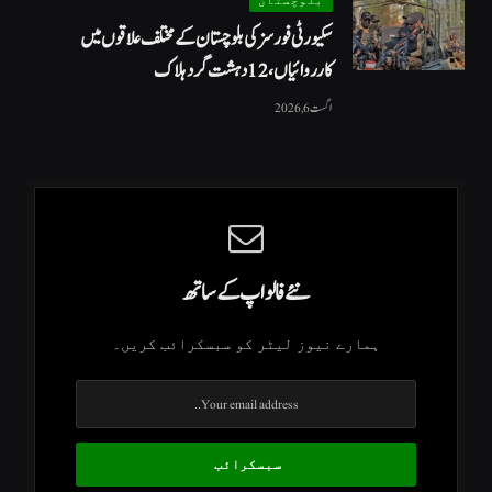
سکیورٹی فورسز کی بلوچستان کے مختلف علاقوں میں
کارروائیاں ، 12 دہشت گرد ہلاک
اگست 6, 2026
نئے فالو اپ کے ساتھ
ہمارے نیوز لیٹر کو سبسکرائب کریں۔