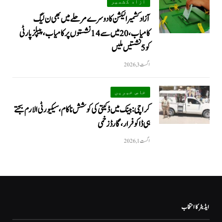
آزاد کشمیر
آزاد کشمیر الیکشن کا دوسرے مرحلے میں بھی ن لیگ
کامیاب، 20 میں سے 14 نشستوں پر کامیاب، پیپلزپارٹی
کو 5 نشستیں ملیں
اگست 3, 2026
خاص خبریں
کراچی: بینک میں ڈکیتی کی کوشش ناکام، سیکیورٹی الارم بجتے
ہی ڈاکو فرار، گارڈ زخمی
اگست 1, 2026
ایڈیٹر کا انتخاب