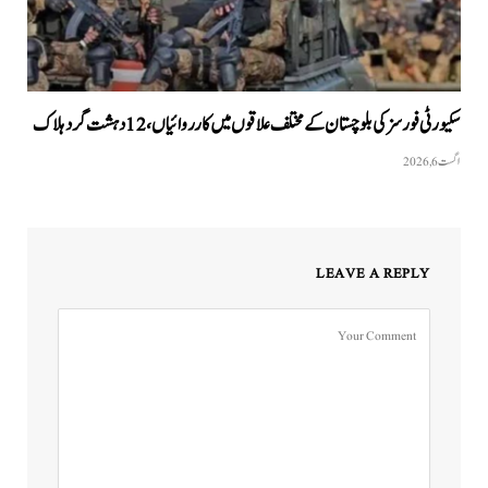
سکیورٹی فورسز کی بلوچستان کے مختلف علاقوں میں کارروائیاں ، 12 دہشت گرد ہلاک
اگست 6, 2026
LEAVE A REPLY