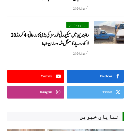
اگست 6, 2026
بلوچستان
دالبندین میں سیکیورٹی فورسز کی بڑی کارروائی، 4 کروڑ 20
لاکھ روپے کا سمگل شدہ سامان ضبط
اگست 6, 2026
YouTube
Facebook
Instagram
Twitter
نمایاں خبریں