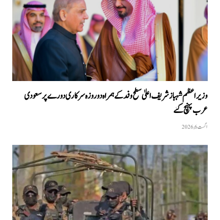
وزیراعظم شہبازشریف اعلیٰ سطح وفد کے ہمراہ دو روزه سرکاری دورے پر سعودی
عرب پہنچ گئے
اگست 6, 2026