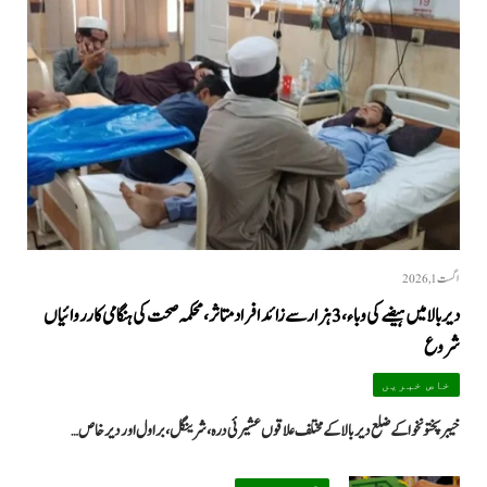
اگست 1, 2026
دیر بالا میں ہیضے کی وباء، 3 ہزار سے زائد افراد متاثر، محکمہ صحت کی ہنگامی کارروائیاں
شروع
خاص خبریں
خیبرپختونخوا کے ضلع دیر بالا کے مختلف علاقوں عشیرئی درہ، شرینگل، براول اور دیر خاص…