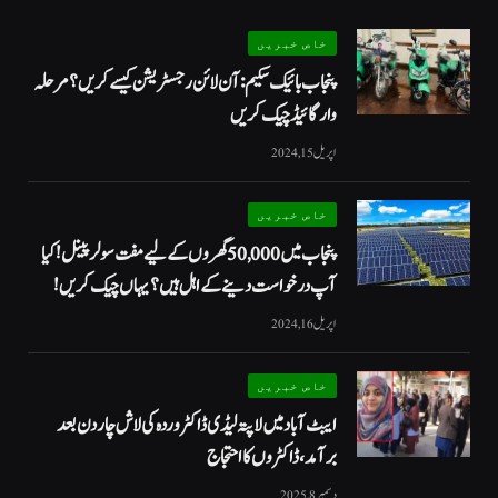
خاص خبریں
پنجاب بائیک سکیم: آن لائن رجسٹریشن کیسے کریں؟ مرحلہ
وار گائیڈ چیک کریں
اپریل 15, 2024
خاص خبریں
پنجاب میں 50,000 گھروں کے لیے مفت سولر پینل! کیا
آپ درخواست دینے کے اہل ہیں؟ یہاں چیک کریں!
اپریل 16, 2024
خاص خبریں
ایبٹ آباد میں لاپتہ لیڈی ڈاکٹر وردہ کی لاش چار دن بعد
برآمد، ڈاکٹروں کا احتجاج
دسمبر 8, 2025