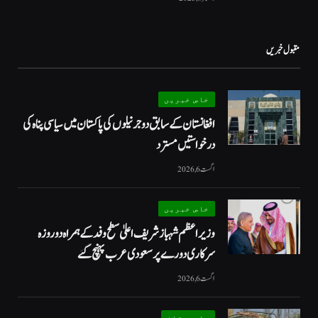
مقبول خبریں
خاص خبریں
افغانستان کے سابق دو جرنیلوں کی پاکستان میں سیاسی پناہ کی
درخواستیں مسترد
اگست 6, 2026
خاص خبریں
وزیراعظم شہبازشریف اعلیٰ سطح وفد کے ہمراہ دو روزه
سرکاری دورے پر سعودی عرب پہنچ گئے
اگست 6, 2026
بلوچستان