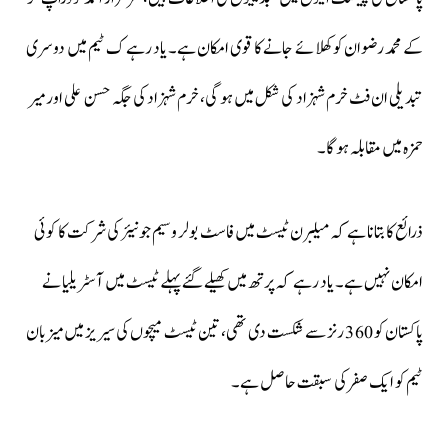
کے محمد رضوان کو کھلائے جانے کا قوی امکان ہے۔ یاد رہے ک ٹیم میں دوسری
تبدیلی ان فٹ خرم شہزاد کی شکل میں ہو گی، خرم شہزاد کی جگہ حسن علی اور میر
حمزہ میں مقابلہ ہوگا۔
ذرائع کا بتانا ہے کہ میلبرن ٹیسٹ میں فاسٹ بولر وسیم جونیئر کی شرکت کا کوئی
امکان نہیں ہے۔ یاد رہے کہ پرتھ میں کھیلے گئے پہلے ٹیسٹ میں آسٹریلیا نے
پاکستان کو 360 رنز سے شکست دی تھی، تین ٹیسٹ میچوں کی سیریز میں میزبان
ٹیم کو ایک صفر کی سبقت حاصل ہے۔