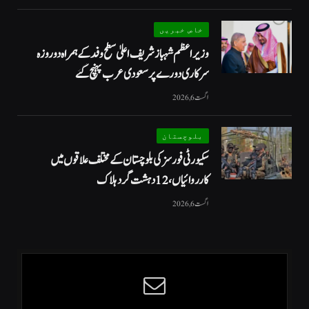
خاص خبریں
وزیراعظم شہبازشریف اعلیٰ سطح وفد کے ہمراہ دو روزه
سرکاری دورے پر سعودی عرب پہنچ گئے
اگست 6, 2026
بلوچستان
سکیورٹی فورسز کی بلوچستان کے مختلف علاقوں میں
کارروائیاں ، 12 دہشت گرد ہلاک
اگست 6, 2026