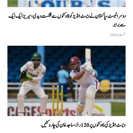
دوسرا ٹیسٹ، پاکستان نے ویسٹ انڈیز کو 8 وکٹوں سے شکست دیدی، سیریز ایک ایک
سے برابر
اگست 5, 2026
ویسٹ انڈیز کی 6 وکٹوں پر 120 رنز، ساجد خان کی چار وکٹیں