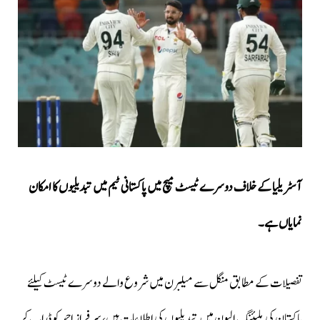
آسٹریلیا کے خلاف دوسرے ٹیسٹ میچ میں پاکستانی ٹیم میں تبدیلیوں کا امکان
نمایاں ہے۔
تفصیلات کے مطابق منگل سے میلبرن میں شروع والے دوسرے ٹیسٹ کیلئے
پاکستان کی پلیئنگ الیون میں تبدیلیوں کی اطلاعات ہیں، سرفراز احمد کو ڈراپ کر