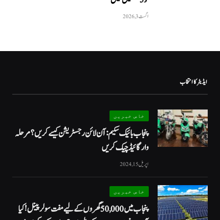
اگست 3, 2026
ایڈیٹر کا انتخاب
خاص خبریں
پنجاب بائیک سکیم: آن لائن رجسٹریشن کیسے کریں؟ مرحلہ
وار گائیڈ چیک کریں
اپریل 15, 2024
خاص خبریں
پنجاب میں 50,000 گھروں کے لیے مفت سولر پینل! کیا