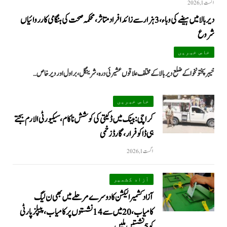
اگست 1, 2026
دیر بالا میں ہیضے کی وباء، 3 ہزار سے زائد افراد متاثر، محکمہ صحت کی ہنگامی کارروائیاں
شروع
خاص خبریں
خیبرپختونخوا کے ضلع دیر بالا کے مختلف علاقوں عشیرئی درہ، شرینگل، براول اور دیر خاص…
خاص خبریں
کراچی: بینک میں ڈکیتی کی کوشش ناکام، سیکیورٹی الارم بجتے
ہی ڈاکو فرار، گارڈ زخمی
اگست 1, 2026
آزاد کشمیر
آزاد کشمیر الیکشن کا دوسرے مرحلے میں بھی ن لیگ
کامیاب، 20 میں سے 14 نشستوں پر کامیاب، پیپلزپارٹی
کو 5 نشستیں ملیں