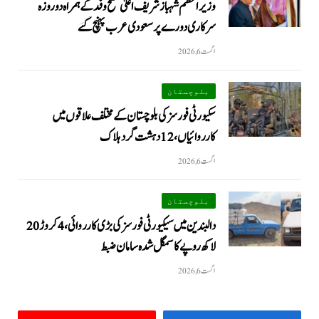
وزیراعظم شہبازشریف اعلیٰ سطح وفد کے ہمراہ دو روزه
سرکاری دورے پر سعودی عرب پہنچ گئے
اگست 6, 2026
بلوچستان
سکیورٹی فورسز کی بلوچستان کے مختلف علاقوں میں
کارروائیاں ، 12 دہشت گرد ہلاک
اگست 6, 2026
بلوچستان
دالبندین میں سیکیورٹی فورسز کی بڑی کارروائی، 4 کروڑ 20
لاکھ روپے کا سمگل شدہ سامان ضبط
اگست 6, 2026