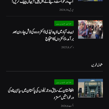
آپ درخواست دینے کے اہل ہیں؟ یہاں چیک کریں!
اپریل 16, 2024
خاص خبریں
ایبٹ آباد میں لاپتہ لیڈی ڈاکٹر وردہ کی لاش چار دن بعد
برآمد، ڈاکٹروں کا احتجاج
دسمبر 8, 2025
مقبول خبریں
خاص خبریں
افغانستان کے سابق دو جرنیلوں کی پاکستان میں سیاسی پناہ کی
درخواستیں مسترد
اگست 6, 2026