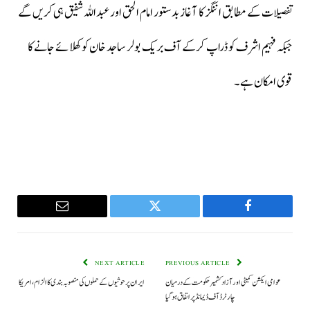
تفصیلات کے مطابق اننگز کا آغاز بدستور امام الحق اور عبداللہ شفیق ہی کریں گے
جبکہ فہیم اشرف کو ڈراپ کرکے آف بریک بولر ساجد خان کو کھلائے جانے کا
قوی امکان ہے۔
Email
Twitter
Facebook
NEXT ARTICLE
PREVIOUS ARTICLE
عوامی ایکشن کمیٹی اور آزاد کشمیر حکومت کے درمیان
ایران پر حوثیوں کے حملوں کی منصوبہ بندی کا الزام، امریکا
چارٹرڈ آف ڈیمانڈ پر اتفاق ہو گیا