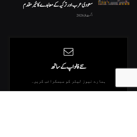
سعودی عرب اور ترکیہ کے معاہدے کا خیرمقدم
اگست 8, 2026
نئے فالو اپ کے ساتھ
ہمارے نیوز لیٹر کو سبسکرائب کریں۔