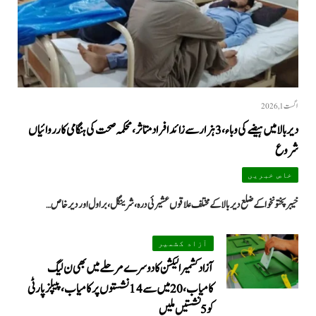
اگست 1, 2026
دیر بالا میں ہیضے کی وباء، 3 ہزار سے زائد افراد متاثر، محکمہ صحت کی ہنگامی کارروائیاں
شروع
خاص خبریں
خیبرپختونخوا کے ضلع دیر بالا کے مختلف علاقوں عشیرئی درہ، شرینگل، براول اور دیر خاص…
آزاد کشمیر
آزاد کشمیر الیکشن کا دوسرے مرحلے میں بھی ن لیگ
کامیاب، 20 میں سے 14 نشستوں پر کامیاب، پیپلزپارٹی
کو 5 نشستیں ملیں