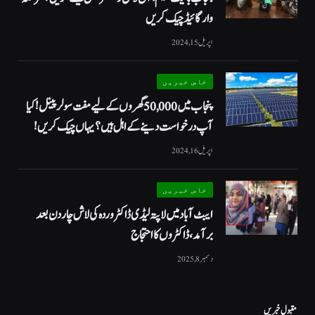
وار گائیڈ چیک کریں
اپریل 15, 2024
خاص خبریں
پنجاب میں 50,000 گھروں کے لیے مفت سولر پینل! کیا
آپ درخواست دینے کے اہل ہیں؟ یہاں چیک کریں!
اپریل 16, 2024
خاص خبریں
ایبٹ آباد میں لاپتہ لیڈی ڈاکٹر وردہ کی لاش چار دن بعد
برآمد، ڈاکٹروں کا احتجاج
دسمبر 8, 2025
مقبول خبریں