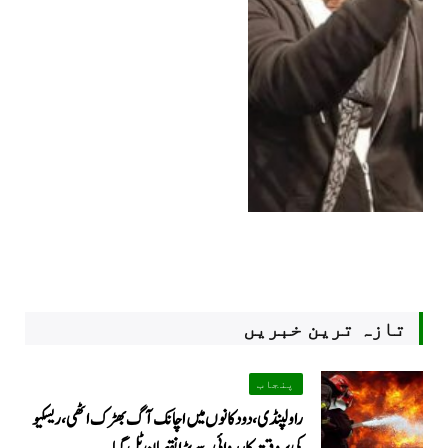
تازہ ترین خبریں
پنجاب
راولپنڈی، دو دکانوں میں اچانک آگ بھڑک اٹھی، ریسکیو