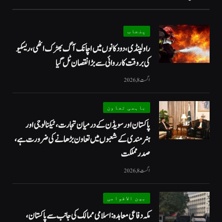
پنجاب
راولپنڈی، دو دکانوں میں اچانک آگ بھڑک اٹھی، ریسکیو
کی بروقت کارروائی سے بڑا نقصان ٹل گیا
اگست 8, 2026
باہمی تعاون
پاکستان اور سویڈن کے درمیان تجارت، ٹیکنالوجی اور
ہنرمندی کے شعبوں میں تعاون بڑھانے کی ضرورت ہے،
صدر مملکت
اگست 8, 2026
بین الاقوامی
مکہ دفاعی معاہدہ: اسلامی ممالک کی جانب سے پاکستان،