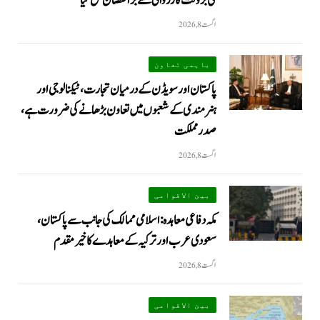
کی بروقت کارروائی سے بڑا نقصان ٹل گیا
اگست 8, 2026
باہمی تعاون
پاکستان اور سویڈن کے درمیان تجارت، ٹیکنالوجی اور
ہنرمندی کے شعبوں میں تعاون بڑھانے کی ضرورت ہے،
صدر مملکت
اگست 8, 2026
بین الاقوامی
مکہ دفاعی معاہدہ: اسلامی ممالک کی جانب سے پاکستان،
سعودی عرب اور ترکیہ کے معاہدے کا خیرمقدم
اگست 8, 2026
بین الاقوامی