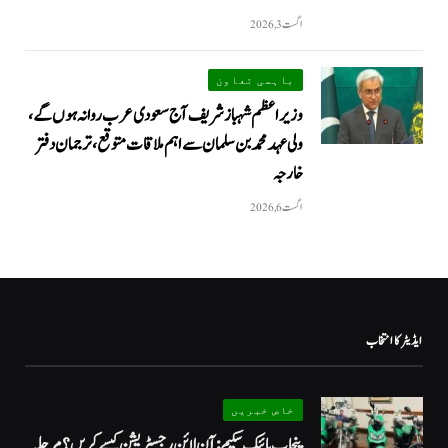
اگست 3, 2026
باہمی تعاون
وزیراعظم شہباز شریف آج سعودی عرب روانہ ہوں گے،
ولی عہد محمد بن سلمان سے اہم ملاقات متوقع، ترجمان دفتر
خارجہ
اگست 6, 2026
ایڈیٹر کا انتخاب
خاص خبریں
پنجاب بائیک سکیم: آن لائن رجسٹریشن کیسے کریں؟ مرحلہ