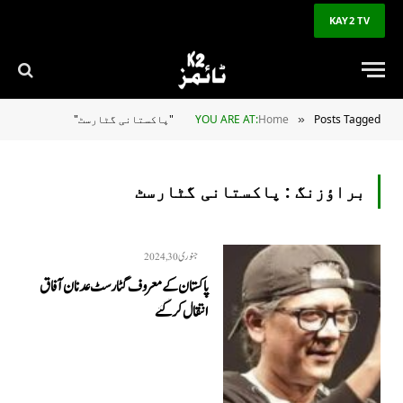
KAY2 TV
Posts Tagged "پاکستانی گٹارسٹ"
Home
YOU ARE AT:
»
براؤزنگ :
پاکستانی گٹارسٹ
جنوری 30, 2024
پاکستان کے معروف گٹارسٹ عدنان آفاق
انتقال کرگئے