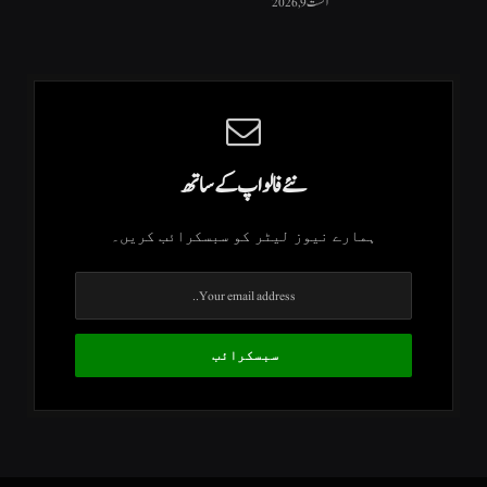
اگست 9, 2026
نئے فالو اپ کے ساتھ
ہمارے نیوز لیٹر کو سبسکرائب کریں۔