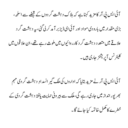
آئی ایس پی آر کا مزید کہنا ہے کہ ہلاک دہشت گردوں کے قبضے سے اسلحہ،
بڑی مقدار میں بارودی مواد اور آئی ای ڈیز برآمد کرلی گئی، یہ دہشت گرد
علاقے میں متعدد دہشت گرد کارروائیوں میں ملوث رہے تھے، ان علاقوں میں
کلیئرنس آپریشنز جاری ہیں ۔
آئی ایس پی آر نے مزید بتایا کہ اداروں کی ملک گیر انسدادِ دہشت گردی مہم
بھرپور انداز میں جاری رہے گی، ملک سے بیرونی حمایت یافتہ دہشت گردی کے
خطرے کا مکمل خاتمہ کیا جائے گا ۔