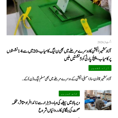
اگست 3, 2026
آزاد کشمیر الیکشن کا دوسرے مرحلے میں بھی ن لیگ کامیاب، 20 میں سے 14 نشستوں
پر کامیاب، پیپلزپارٹی کو 5 نشستیں ملیں
آزاد کشمیر
آزاد کشمیر قانون ساز اسمبلی الیکشن کے دوسرے مرحلے میں بھی مسلم لیگ (ن) کے…
خاص خبریں
دیر بالا میں ہیضے کی وباء، 3 ہزار سے زائد افراد متاثر، محکمہ
صحت کی ہنگامی کارروائیاں شروع