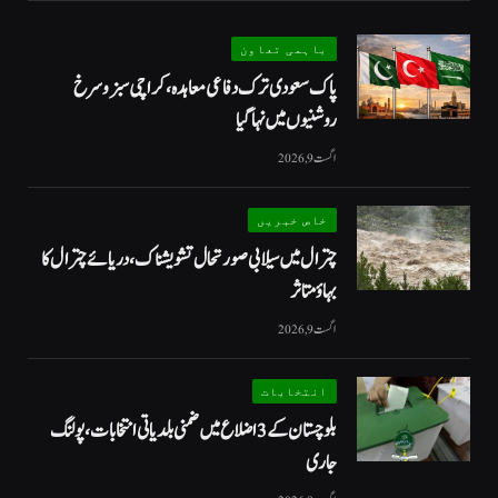
باہمی تعاون
پاک سعودی ترک دفاعی معاہدہ، کراچی سبز و سرخ
روشنیوں میں نہا گیا
اگست 9, 2026
خاص خبریں
چترال میں سیلابی صورتحال تشویشناک، دریائے چترال کا
بہاؤ متاثر
اگست 9, 2026
انتخابات
بلوچستان کے 3 اضلاع میں ضمنی بلدیاتی انتخابات، پولنگ
جاری