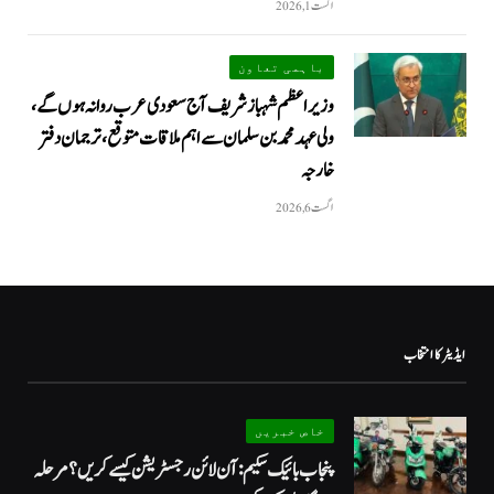
اگست 1, 2026
باہمی تعاون
وزیراعظم شہباز شریف آج سعودی عرب روانہ ہوں گے،
ولی عہد محمد بن سلمان سے اہم ملاقات متوقع، ترجمان دفتر
خارجہ
اگست 6, 2026
ایڈیٹر کا انتخاب
خاص خبریں
پنجاب بائیک سکیم: آن لائن رجسٹریشن کیسے کریں؟ مرحلہ