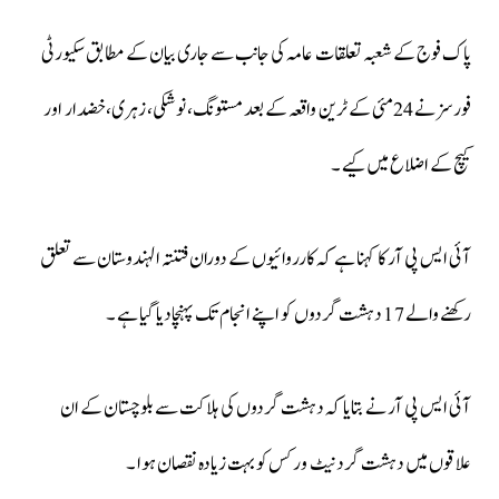
پاک فوج کے شعبہ تعلقات عامہ کی جانب سے جاری بیان کے مطابق سکیورٹی
فورسز نے 24مئی کے ٹرین واقعہ کے بعد مستونگ، نوشکی، زہری،خضدار اور
کیچ کے اضلاع میں کیے ۔
آئی ایس پی آر کا کہنا ہے کہ کارروائیوں کے دوران فتنتہ الہندوستان سے تعلق
رکھنے والے 17 دہشت گردوں کو اپنے انجام تک پہنچادیا گیا ہے ۔
آئی ایس پی آر نے بتایا کہ دہشت گردوں کی ہلاکت سے بلوچستان کے ان
علاقوں میں دہشت گرد نیٹ ورکس کو بہت زیادہ نقصان ہوا ۔