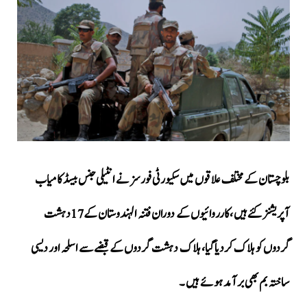
بلوچستان کے مختلف علاقوں میں سکیورٹی فورسز نے انٹیلی جنس بیسڈ کامیاب
آپریشنز کئے ہیں ،کارروائیوں کے دوران
فتنہ الہندوستان کے17دہشت
گردوں کو ہلاک کردیاگیا، ہلاک دہشت گردوں کے قبضے سے اسلحہ اور دیسی
ساختہ بم بھی برآمد ہوئے ہیں ۔