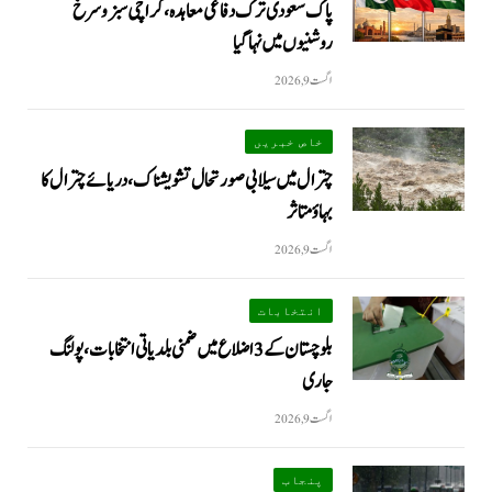
پاک سعودی ترک دفاعی معاہدہ، کراچی سبز و سرخ
روشنیوں میں نہا گیا
اگست 9, 2026
خاص خبریں
چترال میں سیلابی صورتحال تشویشناک، دریائے چترال کا
بہاؤ متاثر
اگست 9, 2026
انتخابات
بلوچستان کے 3 اضلاع میں ضمنی بلدیاتی انتخابات، پولنگ
جاری
اگست 9, 2026
پنجاب