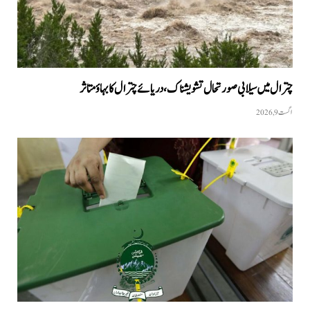
چترال میں سیلابی صورتحال تشویشناک، دریائے چترال کا بہاؤ متاثر
اگست 9, 2026