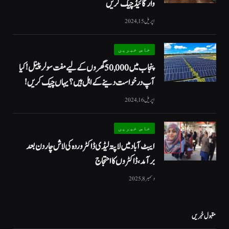
وار گائیڈ چیک کریں
اپریل 15, 2024
خاص خبریں
پنجاب میں 50,000 گھروں کے لیے مفت سولر پینل! کیا
آپ درخواست دینے کے اہل ہیں؟ یہاں چیک کریں!
اپریل 16, 2024
خاص خبریں
ایبٹ آباد میں لاپتہ لیڈی ڈاکٹر وردہ کی لاش چار دن بعد
برآمد، ڈاکٹروں کا احتجاج
دسمبر 8, 2025
مقبول خبریں