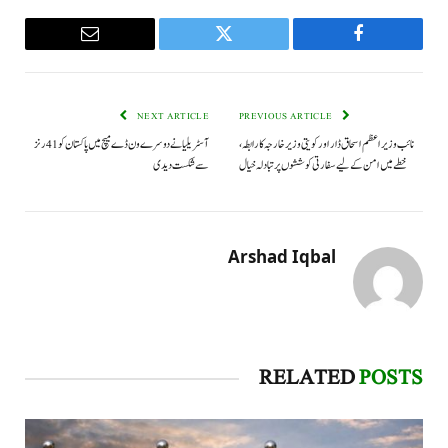
Email
Twitter
Facebook
NEXT ARTICLE
PREVIOUS ARTICLE
نائب وزیراعظم اسحاق ڈار اور کویتی وزیر خارجہ کا رابطہ،
آسٹریلیا نے دوسرے ون ڈے میچ میں پاکستان کو 41 رنز
خطے میں امن کے لیے سفارتی کوششوں پر تبادلہ خیال
سے شکست دیدی
Arshad Iqbal
RELATED
POSTS