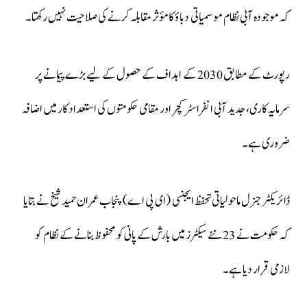
کہ موجودہ آبی نظام موسمیاتی دباؤ کا مؤثر مقابلہ کرنے کی صلاحیت نہیں رکھتا۔
رپورٹ کے مطابق 2030 کے اہداف کے حصول کے لیے بڑے پیمانے پر
سرمایہ کاری، جدید آبی انفراسٹرکچر اور مقامی حکومتوں کی استعداد کار میں اضافہ
ضروری ہے۔
ڈائریکٹر جنرل ماحولیاتی تحفظ ایجنسی (ای پی اے) پنجاب عمران حمید شیخ نے بتایا
کہ حکومت نے 23 نئے سیکٹرز میں بارش کے پانی کو محفوظ بنانے کے نظام کو
لازمی قرار دیا ہے۔