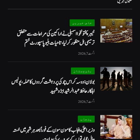
مقبول خبریں
خاص خبریں
خیبرپختونخوا اسمبلی نے اراکین کی مراعات سے متعلق
ترمیمی بل منظور کر لیا، تاحیات بلیو پاسپورٹ ختم
اگست 7, 2026
بلوچستان
بولان: دوسہ کراس چوکی پر دہشت گردوں کا حملہ، پولیس
اہلکار حافظ عبدالرشید ابڑو شہید
اگست 7, 2026
پنجاب
وزیراعلیٰ پنجاب کا مون سون کے فوراً بعد ہر شہر میں خستہ
حال عمارتوں کے سروے کی ہدایت