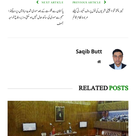
NEXT ARTICLE
PREVIOUS ARTICLE
خیبرپختونخوا: چینی شہریوں کی فول پروف سکیورٹی کیلئے
پاکستان سے شکست کے بعد مودی شدید دباؤ میں، پروپیگنڈا
مربوط نظام قائم
مہم سے مودی کی ساکھ بحال نہیں ہو سکتی، وزیردفاع خواجہ
آصف
Saqib Butt
Website
RELATED
POSTS