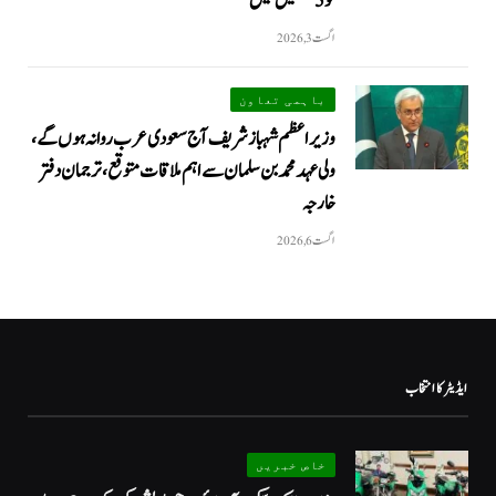
کو 5 نشستیں ملیں
اگست 3, 2026
باہمی تعاون
وزیراعظم شہباز شریف آج سعودی عرب روانہ ہوں گے،
ولی عہد محمد بن سلمان سے اہم ملاقات متوقع، ترجمان دفتر
خارجہ
اگست 6, 2026
ایڈیٹر کا انتخاب
خاص خبریں