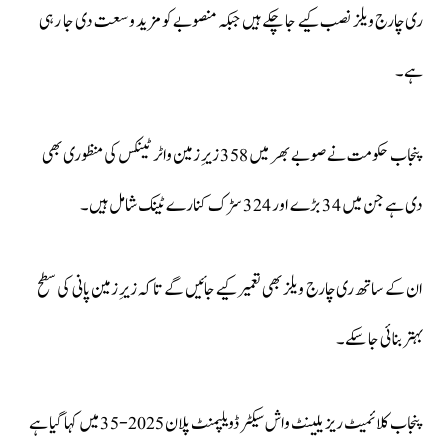
ری چارج ویلز نصب کیے جا چکے ہیں جبکہ منصوبے کو مزید وسعت دی جا رہی
ہے۔
پنجاب حکومت نے صوبے بھر میں 358 زیرِ زمین واٹر ٹینکس کی منظوری بھی
دی ہے جن میں 34 بڑے اور 324 سڑک کنارے ٹینک شامل ہیں۔
ان کے ساتھ ری چارج ویلز بھی تعمیر کیے جائیں گے تاکہ زیرِ زمین پانی کی سطح
بہتر بنائی جا سکے۔
پنجاب کلائمیٹ ریزیلینٹ واش سیکٹر ڈویلپمنٹ پلان 2025-35 میں کہا گیا ہے