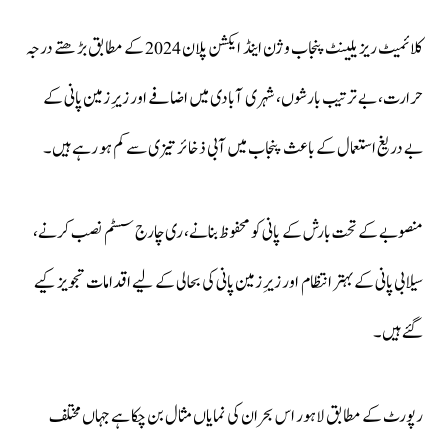
کلائمیٹ ریزیلینٹ پنجاب وژن اینڈ ایکشن پلان 2024 کے مطابق بڑھتے درجہ
حرارت، بے ترتیب بارشوں، شہری آبادی میں اضافے اور زیرِ زمین پانی کے
بے دریغ استعمال کے باعث پنجاب میں آبی ذخائر تیزی سے کم ہو رہے ہیں۔
منصوبے کے تحت بارش کے پانی کو محفوظ بنانے، ری چارج سسٹم نصب کرنے،
سیلابی پانی کے بہتر انتظام اور زیرِ زمین پانی کی بحالی کے لیے اقدامات تجویز کیے
گئے ہیں۔
رپورٹ کے مطابق لاہور اس بحران کی نمایاں مثال بن چکا ہے جہاں مختلف