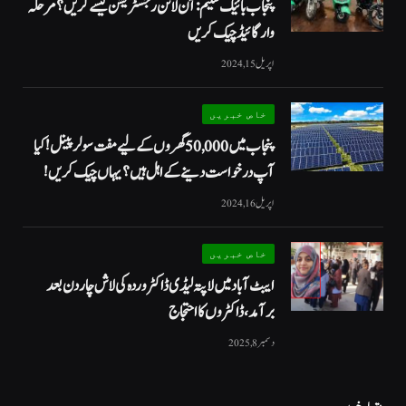
پنجاب بائیک سکیم: آن لائن رجسٹریشن کیسے کریں؟ مرحلہ
وار گائیڈ چیک کریں
اپریل 15, 2024
خاص خبریں
پنجاب میں 50,000 گھروں کے لیے مفت سولر پینل! کیا
آپ درخواست دینے کے اہل ہیں؟ یہاں چیک کریں!
اپریل 16, 2024
خاص خبریں
ایبٹ آباد میں لاپتہ لیڈی ڈاکٹر وردہ کی لاش چار دن بعد
برآمد، ڈاکٹروں کا احتجاج
دسمبر 8, 2025