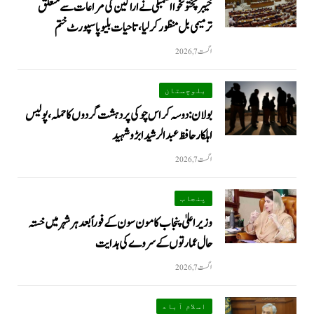
خیبرپختونخوا اسمبلی نے اراکین کی مراعات سے متعلق
ترمیمی بل منظور کر لیا، تاحیات بلیو پاسپورٹ ختم
اگست 7, 2026
بلوچستان
بولان: دوسہ کراس چوکی پر دہشت گردوں کا حملہ، پولیس
اہلکار حافظ عبدالرشید ابڑو شہید
اگست 7, 2026
پنجاب
وزیراعلیٰ پنجاب کا مون سون کے فوراً بعد ہر شہر میں خستہ
حال عمارتوں کے سروے کی ہدایت
اگست 7, 2026
اسلام آباد