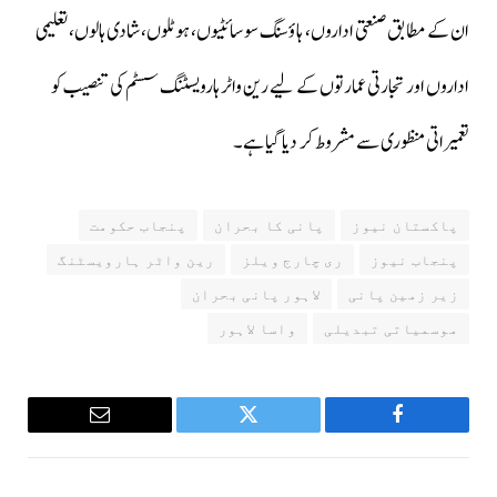
ان کے مطابق صنعتی اداروں، ہاؤسنگ سوسائٹیوں، ہوٹلوں، شادی ہالوں، تعلیمی
اداروں اور تجارتی عمارتوں کے لیے رین واٹر ہارویسٹنگ سسٹم کی تنصیب کو
تعمیراتی منظوری سے مشروط کر دیا گیا ہے۔
پاکستان نیوز
پانی کا بحران
پنجاب حکومت
پنجاب نیوز
ری چارج ویلز
رین واٹر ہارویسٹنگ
زیر زمین پانی
لاہور پانی بحران
موسمیاتی تبدیلی
واسا لاہور
Email
Twitter
Facebook