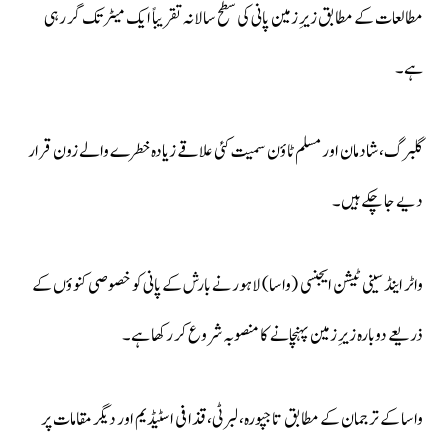
مطالعات کے مطابق زیرِ زمین پانی کی سطح سالانہ تقریباً ایک میٹر تک گر رہی
ہے۔
گلبرگ، شادمان اور مسلم ٹاؤن سمیت کئی علاقے زیادہ خطرے والے زون قرار
دیے جا چکے ہیں۔
واٹر اینڈ سینی ٹیشن ایجنسی (واسا) لاہور نے بارش کے پانی کو خصوصی کنوؤں کے
ذریعے دوبارہ زیرِ زمین پہنچانے کا منصوبہ شروع کر رکھا ہے۔
واسا کے ترجمان کے مطابق تاجپورہ، لبرٹی، قذافی اسٹیڈیم اور دیگر مقامات پر