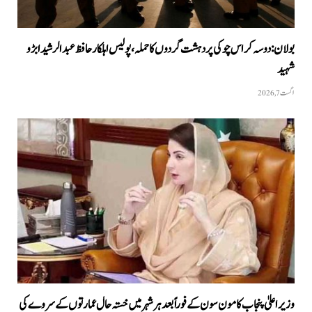
بولان: دوسہ کراس چوکی پر دہشت گردوں کا حملہ، پولیس اہلکار حافظ عبدالرشید ابڑو
شہید
اگست 7, 2026
وزیراعلیٰ پنجاب کا مون سون کے فوراً بعد ہر شہر میں خستہ حال عمارتوں کے سروے کی