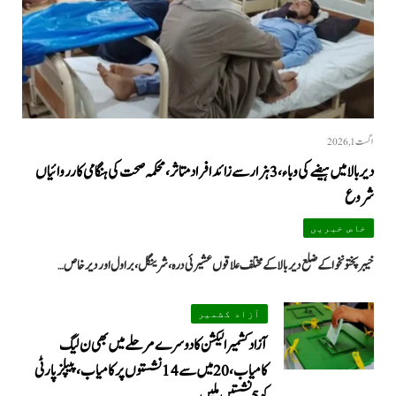
اگست 1, 2026
دیر بالا میں ہیضے کی وباء، 3 ہزار سے زائد افراد متاثر، محکمہ صحت کی ہنگامی کارروائیاں
شروع
خاص خبریں
خیبرپختونخوا کے ضلع دیر بالا کے مختلف علاقوں عشیرئی درہ، شرینگل، براول اور دیر خاص…
آزاد کشمیر
آزاد کشمیر الیکشن کا دوسرے مرحلے میں بھی ن لیگ
کامیاب، 20 میں سے 14 نشستوں پر کامیاب، پیپلزپارٹی