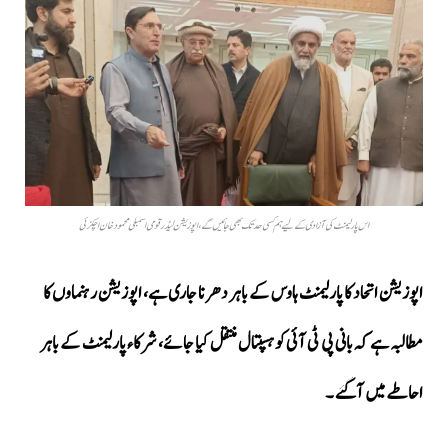
اس پارلیمنٹ کی آزادی کے لیے ہم کسی حد تک بھی جائیں گے ، اپوزیشن لیڈر قومی اسمبلی محمود خان اچکزئی
اپوزیشن اتحاد کا پارلیمنٹ ہاوس کے باہر دھرنا جاری ہے، اپوزیشن رہنماوں کا
مطالبہ ہے کہ بانی پی ٹی آئی کو ہسپتال منتقل کیا جائے، شرکاء پارلیمنٹ کے باہر
احاطے میں آگئے ۔