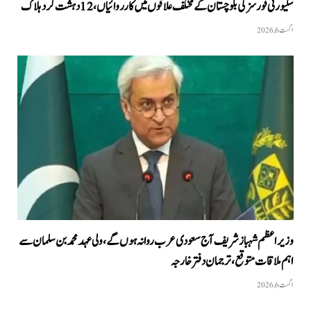
سکیورٹی فورسز کی بلوچستان کے مختلف علاقوں میں کارروائیاں ، 12 دہشت گرد ہلاک
اگست 6, 2026
وزیراعظم شہباز شریف آج سعودی عرب روانہ ہوں گے، ولی عہد محمد بن سلمان سے
اہم ملاقات متوقع، ترجمان دفتر خارجہ
اگست 6, 2026