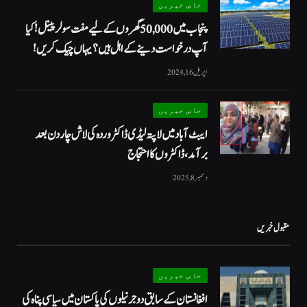
خاص خبریں
پنجاب میں 50,000 گھروں کے لیے مفت سولر پینل! کیا
آپ درخواست دینے کے اہل ہیں؟ یہاں چیک کریں!
اپریل 16, 2024
خاص خبریں
ایبٹ آباد میں لاپتہ لیڈی ڈاکٹر وردہ کی لاش چار دن بعد
برآمد، ڈاکٹروں کا احتجاج
دسمبر 8, 2025
مقبول خبریں
خاص خبریں
افغانستان کے سابق دو جرنیلوں کی پاکستان میں سیاسی پناہ کی