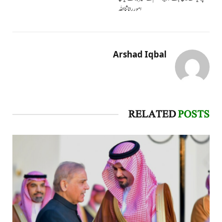
امور رانا ثنااللہ
Arshad Iqbal
RELATED
POSTS