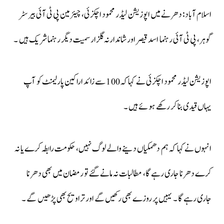
اسلام آباد: دھرنے میں اپوزیشن لیڈر محمود اچکزئی، چیئرمین پی ٹی آئی بیرسٹر
گوہر، پی ٹی آئی رہنما اسد قیصر اور شاندارنہ گلزار سمیت دیگر رہنما شریک ہیں ۔
اپوزیشن لیڈر محمود اچکزئی نے کہاکہ 100 سے زائد اراکین پارلیمنٹ کو آپ
یہاں قیدی بنا کر رکھے ہوئے ہیں ۔
انہوں نے کہا کہ ہم دھمکیاں دینے والے لوگ نہیں، حکومت رابطہ کرے یا نہ
کرے دھرنا جاری رہے گا، مطالبات نہ مانے گئے تو رمضان میں بھی دھرنا
جاری رہے گا ۔ یہیں پر روزے بھی رکھیں گے اور تراویح بھی پڑھیں گے ۔