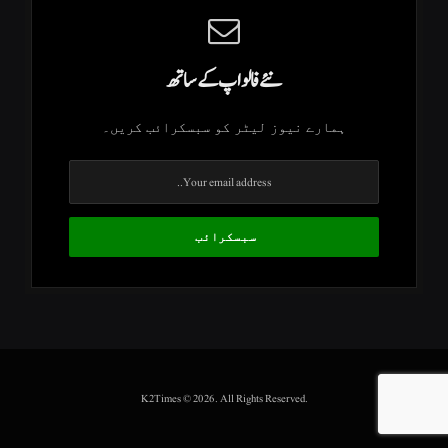
نئے فالو اپ کے ساتھ
ہمارے نیوز لیٹر کو سبسکرائب کریں۔
.K2Times © 2026. All Rights Reserved