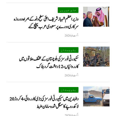
خاص خبریں
وزیراعظم شہبازشریف اعلیٰ سطح وفد کے ہمراہ دو روزه
سرکاری دورے پر سعودی عرب پہنچ گئے
اگست 6, 2026
بلوچستان
سکیورٹی فورسز کی بلوچستان کے مختلف علاقوں میں
کارروائیاں ، 12 دہشت گرد ہلاک
اگست 6, 2026
بلوچستان
دالبندین میں سیکیورٹی فورسز کی بڑی کارروائی، 4 کروڑ 20
لاکھ روپے کا سمگل شدہ سامان ضبط
اگست 6, 2026