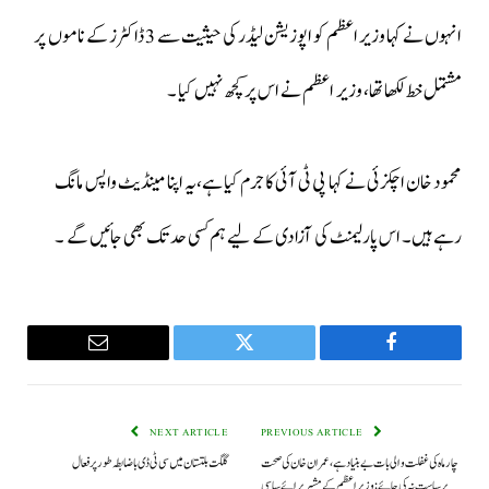
انہوں نے کہا وزیر اعظم کو اپوزیشن لیڈر کی حیثیت سے 3 ڈاکٹرز کے ناموں پر
مشتمل خط لکھا تھا، وزیر اعظم نے اس پر کچھ نہیں کیا ۔
محمود خان اچکزئی نے کہا پی ٹی آئی کا جرم کیا ہے،یہ اپنا مینڈیٹ واپس مانگ
رہے ہیں۔ اس پارلیمنٹ کی آزادی کے لیے ہم کسی حد تک بھی جائیں گے ۔
Email
Twitter
Facebook
NEXT ARTICLE
PREVIOUS ARTICLE
چار ماہ کی غفلت والی بات بے بنیاد ہے، عمران خان کی صحت
گلگت بلتستان میں سی ٹی ڈی باضابطہ طور پر فعال
پر سیاست نہ کی جائے: وزیراعظم کے مشیر برائے سیاسی