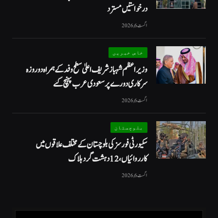
درخواستیں مسترد
اگست 6, 2026
خاص خبریں
وزیراعظم شہبازشریف اعلیٰ سطح وفد کے ہمراہ دو روزه
سرکاری دورے پر سعودی عرب پہنچ گئے
اگست 6, 2026
بلوچستان
سکیورٹی فورسز کی بلوچستان کے مختلف علاقوں میں
کارروائیاں ، 12 دہشت گرد ہلاک
اگست 6, 2026