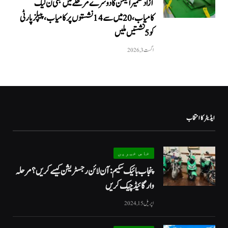
آزاد کشمیر الیکشن کا دوسرے مرحلے میں بھی ن لیگ
کامیاب، 20 میں سے 14 نشستوں پر کامیاب، پیپلزپارٹی
کو 5 نشستیں ملیں
اگست 3, 2026
ایڈیٹر کا انتخاب
خاص خبریں
پنجاب بائیک سکیم: آن لائن رجسٹریشن کیسے کریں؟ مرحلہ
وار گائیڈ چیک کریں
اپریل 15, 2024