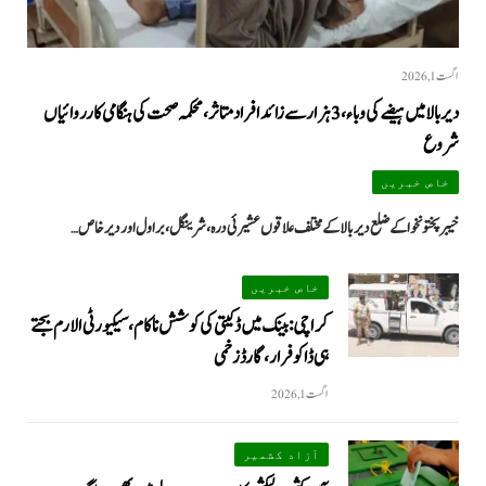
اگست 1, 2026
دیر بالا میں ہیضے کی وباء، 3 ہزار سے زائد افراد متاثر، محکمہ صحت کی ہنگامی کارروائیاں
شروع
خاص خبریں
خیبرپختونخوا کے ضلع دیر بالا کے مختلف علاقوں عشیرئی درہ، شرینگل، براول اور دیر خاص…
خاص خبریں
کراچی: بینک میں ڈکیتی کی کوشش ناکام، سیکیورٹی الارم بجتے
ہی ڈاکو فرار، گارڈ زخمی
اگست 1, 2026
آزاد کشمیر