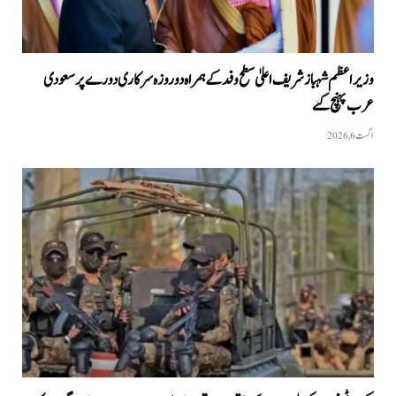
وزیراعظم شہبازشریف اعلیٰ سطح وفد کے ہمراہ دو روزه سرکاری دورے پر سعودی
عرب پہنچ گئے
اگست 6, 2026