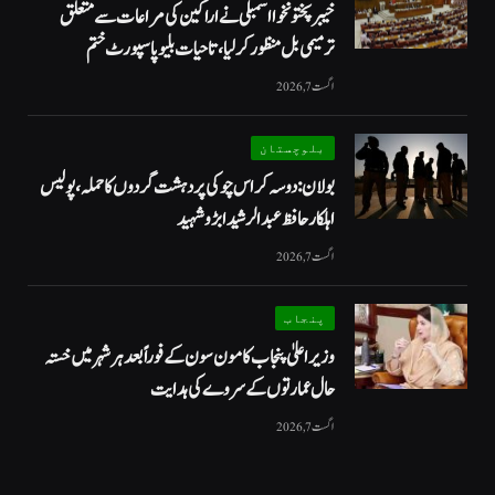
خیبرپختونخوا اسمبلی نے اراکین کی مراعات سے متعلق
ترمیمی بل منظور کر لیا، تاحیات بلیو پاسپورٹ ختم
اگست 7, 2026
بلوچستان
بولان: دوسہ کراس چوکی پر دہشت گردوں کا حملہ، پولیس
اہلکار حافظ عبدالرشید ابڑو شہید
اگست 7, 2026
پنجاب
وزیراعلیٰ پنجاب کا مون سون کے فوراً بعد ہر شہر میں خستہ
حال عمارتوں کے سروے کی ہدایت
اگست 7, 2026