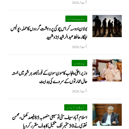
اگست 7, 2026
بلوچستان
بولان: دوسہ کراس چوکی پر دہشت گردوں کا حملہ، پولیس
اہلکار حافظ عبدالرشید ابڑو شہید
اگست 7, 2026
پنجاب
وزیراعلیٰ پنجاب کا مون سون کے فوراً بعد ہر شہر میں خستہ
حال عمارتوں کے سروے کی ہدایت
اگست 7, 2026
اسلام آباد
اسلام آباد سیف سٹی توسیعی منصوبہ 85 فیصد مکمل، محسن
نقوی نے 30 ستمبر تک تکمیل کا ہدف مقرر کر دیا