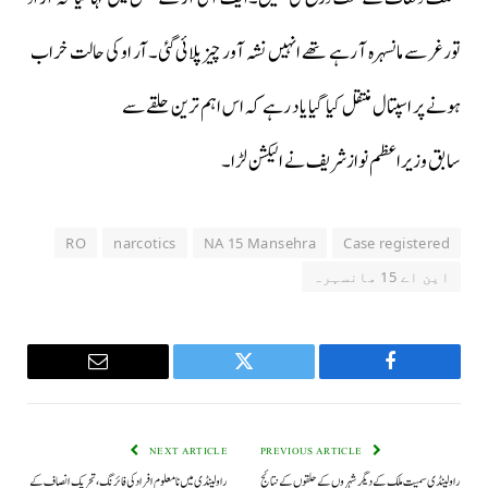
تورغر سے مانسہرہ آ رہے تھے انہیں نشہ آور چیز پلائی گئی۔آر او کی حالت خراب
ہونے پر اسپتال منتقل کیا گیا یاد رہے کہ اس اہم ترین حلقے سے
سابق وزیراعظم نوازشریف نے الیکشن لڑا۔
RO
narcotics
NA 15 Mansehra
Case registered
این اے 15 مانسہرہ
Email
Twitter
Facebook
NEXT ARTICLE
PREVIOUS ARTICLE
راولپنڈی سمیت ملک کے دیگر شہروں کے حلقوں کے نتائج
راولپنڈی میں نامعلوم افراد کی فائرنگ، تحریک انصاف کے