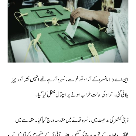
این اے 15 مانسہرہ کے آر او تورغر سے مانسہرہ آ رہے تھے انہیں نشہ آور چیز
پلائی گئی۔ آر او کی حالت خراب ہونے پر اسپتال منتقل کیا گیا۔
ڈپٹی کمشنر کی مدعیت میں مانسرہ تھانے میں مقدمہ درج کیا گیا۔ مقدمے میں
مختلف دفعات کے تحت درج کی گئیں۔ایف آئی آر کے متن میں کہا گیا کہ آر او