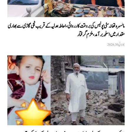
مانسہرہ تھانہ سٹی پولیس کی بروقت کارروائی، احاطہ عدلیہ کے قریب نجی گاڑی سے بھاری
مقدار میں اسلحہ برآمد، ملزم گرفتار
جولائی 30, 2026