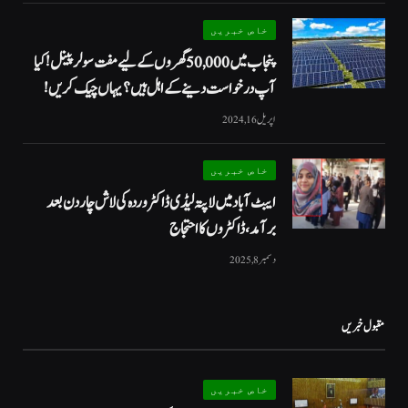
خاص خبریں
پنجاب میں 50,000 گھروں کے لیے مفت سولر پینل! کیا
آپ درخواست دینے کے اہل ہیں؟ یہاں چیک کریں!
اپریل 16, 2024
خاص خبریں
ایبٹ آباد میں لاپتہ لیڈی ڈاکٹر وردہ کی لاش چار دن بعد
برآمد، ڈاکٹروں کا احتجاج
دسمبر 8, 2025
مقبول خبریں
خاص خبریں