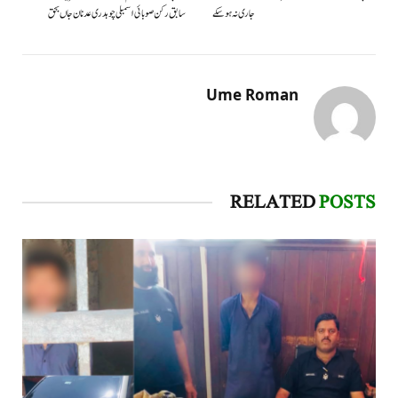
جاری نہ ہوسکے
سابق رکن صوبائی اسمبلی چوہدری عدنان جاں بحق
Ume Roman
RELATED
POSTS