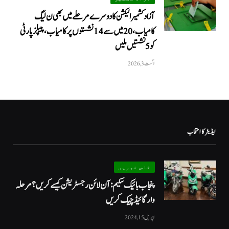
آزاد کشمیر الیکشن کا دوسرے مرحلے میں بھی ن لیگ
کامیاب، 20 میں سے 14 نشستوں پر کامیاب، پیپلزپارٹی
کو 5 نشستیں ملیں
اگست 3, 2026
ایڈیٹر کا انتخاب
خاص خبریں
پنجاب بائیک سکیم: آن لائن رجسٹریشن کیسے کریں؟ مرحلہ
وار گائیڈ چیک کریں
اپریل 15, 2024