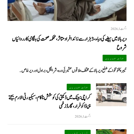
اگست 1, 2026
دیر بالا میں ہیضے کی وباء، 3 ہزار سے زائد افراد متاثر، محکمہ صحت کی ہنگامی کارروائیاں
شروع
خاص خبریں
خیبرپختونخوا کے ضلع دیر بالا کے مختلف علاقوں عشیرئی درہ، شرینگل، براول اور دیر خاص…
خاص خبریں
کراچی: بینک میں ڈکیتی کی کوشش ناکام، سیکیورٹی الارم بجتے
ہی ڈاکو فرار، گارڈ زخمی
اگست 1, 2026
آزاد کشمیر