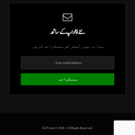
نئے فالو اپ کے ساتھ
ہمارے نیوز لیٹر کو سبسکرائب کریں۔
.K2Times © 2026. All Rights Reserved