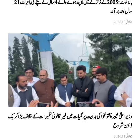
بالاکوٹ: 2005 کے زلزلے میں لاپتہ ہونے والے 4سال کے بچے کی باقیات 21
سال بعد برآمد
جولائی 13, 2026
وزیراعلیٰ خیبر پختونخوا کی ہدایت پر گلیات میں غیر قانونی تعمیرات کے خلاف بڑا کریک
ڈاؤن شروع
جولائی 11, 2026