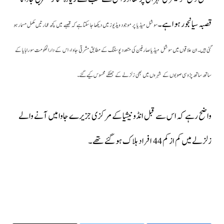
قصبہ سیانجور ہوا ہے۔
سوشل میڈیا پر موجود ویڈیوز میں دیکھا جا سکتا ہے کہ قصبے میں کچھ عمارتیں مکمل مسمار ہو
گئی ہیں۔
ان علاقوں میں سوشل میڈیا صارفین کی متعدد پوسٹنگ کے مطابق مشرقی جاوا، اس کے دارالحکومت سورابایا کے
ساتھ ساتھ پڑوسی صوبوں کے شہروں میں بھی زلزلے کے جھٹکے محسوس کیے گئے۔
واضح رہے کہ اس سے قبل انڈونیشیا کے مرکزی جزیرے جاوا میں آنے والے
زلزلے میں کم از کم 44 افراد ہلاک ہو گئے تھے۔