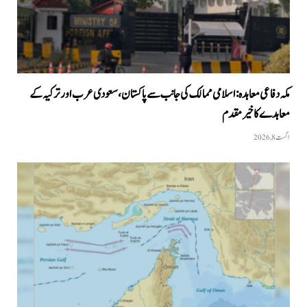
مکہ دفاعی معاہدہ: اسلامی ممالک کی جانب سے پاکستان، سعودی عرب اور ترکیہ کے
معاہدے کا خیرمقدم
اگست 8, 2026