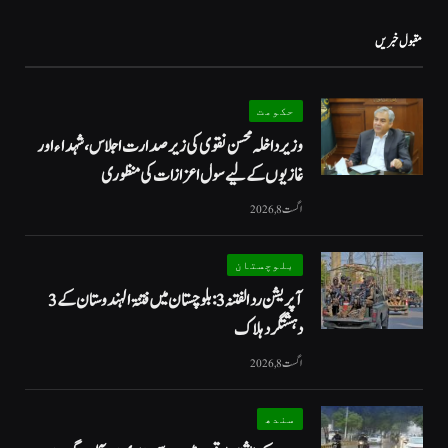
مقبول خبریں
حکومت
وزیرداخلہ محسن نقوی کی زیر صدارت اجلاس، شہداء اور
غازیوں کے لیے سول اعزازات کی منظوری
اگست 8, 2026
بلوچستان
آپریشن رد الفتنہ 3: بلوچستان میں فتنۃ الہندوستان کے 3
دہشتگرد ہلاک
اگست 8, 2026
سندھ