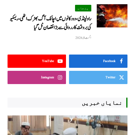
پنجاب
راولپنڈی، دو دکانوں میں اچانک آگ بھڑک اٹھی، ریسکیو
کی بروقت کارروائی سے بڑا نقصان ٹل گیا
اگست 8, 2026
YouTube
Facebook
Instagram
Twitter
نمایاں خبریں