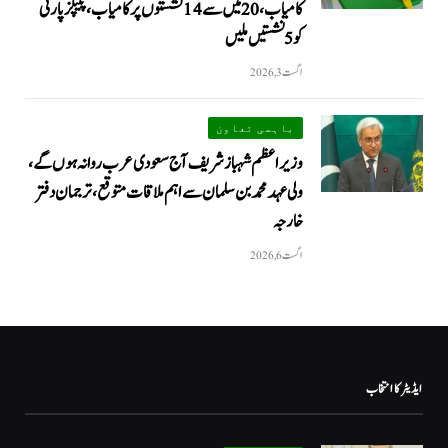
کامیاب، 20 میں سے 14 نشستوں پر کامیاب، پیپلزپارٹی
کو 5 نشستیں ملیں
اگست 3, 2026
باہمی تعاون
وزیراعظم شہباز شریف آج سعودی عرب روانہ ہوں گے،
ولی عہد محمد بن سلمان سے اہم ملاقات متوقع، ترجمان دفتر
خارجہ
اگست 6, 2026
ایڈیٹر کا انتخاب