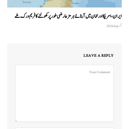
ایران، امریکا اور عمان میں آبنائے ہرمز عارضی طور پر کھولنے کا فریم ورک طے
اگست 8, 2026
LEAVE A REPLY