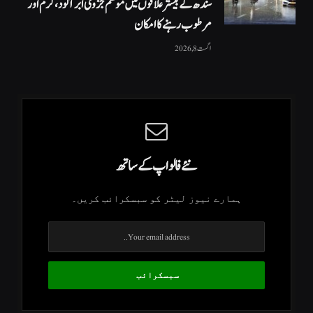
سندھ کے بیشتر علاقوں میں موسم جزوی ابر آلود، گرم اور
مرطوب رہنے کا امکان
اگست 8, 2026
نئے فالو اپ کے ساتھ
ہمارے نیوز لیٹر کو سبسکرائب کریں۔