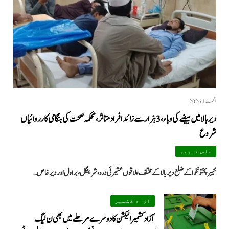
اگست 1, 2026
دیر بالا میں ہیضے کی وباء، 3 ہزار سے زائد افراد متاثر، محکمہ صحت کی ہنگامی کارروائیاں
شروع
خاص خبریں
خیبرپختونخوا کے ضلع دیر بالا کے مختلف علاقوں عشیرئی درہ، شرینگل، براول اور دیر خاص…
آزاد کشمیر
آزاد کشمیر الیکشن کا دوسرے مرحلے میں بھی ن لیگ