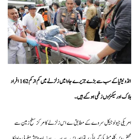
انڈونیشیا کے سب سے بڑے جزیرے جاوا میں زلزلے میں کم از کم 162 افراد
ہلاک اور سیکنڑوں زخمی ہو گئے ہیں۔
امریکی جیولوجیکل سروے کے مطابق ے اس زلزلے کا مرکز سطح زمین سے
محض دس کلومیٹر کی گہرائی پر تھا اور اس سے سب سے ز یادہ متاثر مغربی جاوا کا