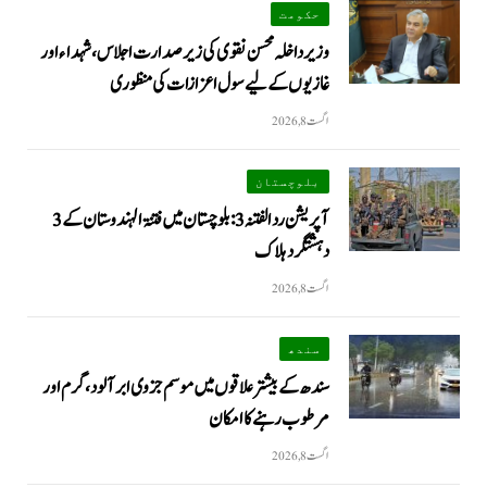
حکومت
وزیرداخلہ محسن نقوی کی زیر صدارت اجلاس، شہداء اور
غازیوں کے لیے سول اعزازات کی منظوری
اگست 8, 2026
بلوچستان
آپریشن رد الفتنہ 3: بلوچستان میں فتنۃ الہندوستان کے 3
دہشتگرد ہلاک
اگست 8, 2026
سندھ
سندھ کے بیشتر علاقوں میں موسم جزوی ابر آلود، گرم اور
مرطوب رہنے کا امکان
اگست 8, 2026