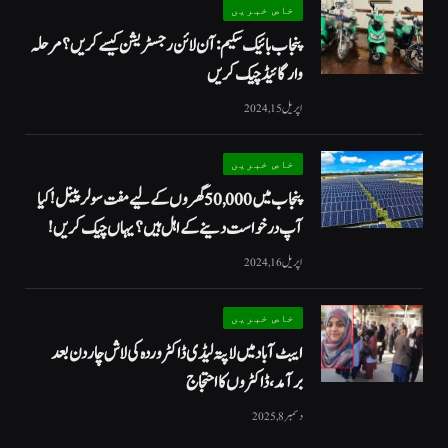
خاص خبریں
پنجاب بائیک سکیم: آن لائن رجسٹریشن کیسے کریں؟ مرحلہ
وار گائیڈ چیک کریں
اپریل 15, 2024
خاص خبریں
پنجاب میں 50,000 گھروں کے لیے مفت سولر پینل! کیا
آپ درخواست دینے کے اہل ہیں؟ یہاں چیک کریں!
اپریل 16, 2024
خاص خبریں
ایبٹ آباد میں لاپتہ لیڈی ڈاکٹر وردہ کی لاش چار دن بعد
برآمد، ڈاکٹروں کا احتجاج
دسمبر 8, 2025