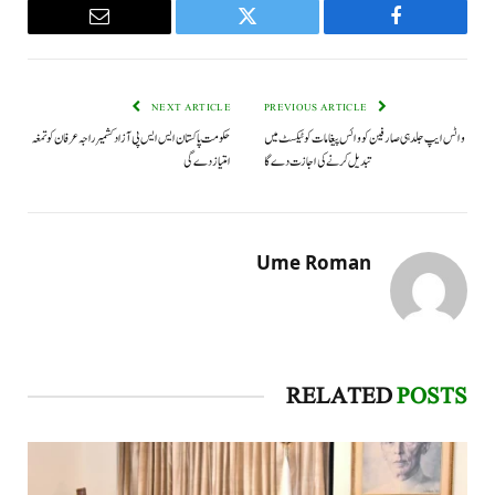
Email
Twitter
Facebook
NEXT ARTICLE
PREVIOUS ARTICLE
واٹس ایپ جلد ہی صارفین کو وائس پیغامات کو ٹیکسٹ میں
حکومت پاکستان ایس ایس پی آزاد کشمیر راجہ عرفان کو تمغہ
تبدیل کرنے کی اجازت دے گا
امتیاز دے گی
Ume Roman
RELATED
POSTS