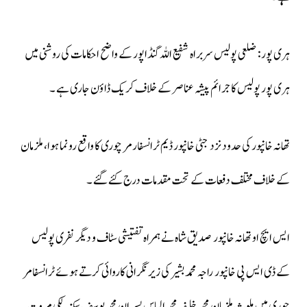
ہری پور: ضلعی پولیس سربراہ شفیع اللہ گنڈاپور کے واضح احکامات کی روشنی میں
ہری پور پولیس کا جرائم پیشہ عناصر کے خلاف کریک ڈاؤن جاری ہے ۔
تھانہ خانپور کی حدود نزد جٹی خانپور ڈیم ٹرانسفارمر چوری کا واقع رونما ہوا، ملزمان
کے خلاف مختلف دفعات کے تحت مقدمات درج کئے گئے ۔
ایس ایچ او تھانہ خانپور صدیق شاہ نے ہمراہ تفتیشی سٹاف و دیگر نفری پولیس
کے ڈی ایس پی خانپور راجہ محمد بشیر کی زیر نگرانی کاروائی کرتے ہوئے ٹرانسفامر
چوری میں ملوث ملزمان محمد خلیفہ محمد الیاس پسران محمد یوسف سکنہ لکی مروت