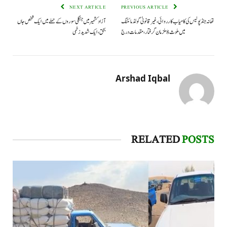
NEXT ARTICLE
PREVIOUS ARTICLE
تھانہ جنڈ پولیس کی کامیاب کارروائی، غیر قانونی گولڈ مائننگ
آزادکشمیر میں جنگلی سوروں کے حملے میں ایک شخص جاں
میں ملوث 8 ملزمان گرفتار، مقدمات درج
بحق، ایک شدید زخمی
Arshad Iqbal
RELATED
POSTS