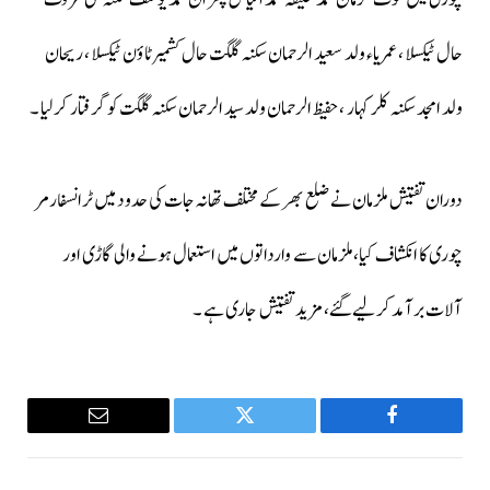
حال ٹیکسلا ، عمریاء ولد سعید الرحمان سکنہ گلگت حال کشمیر ٹاؤن ٹیکسلا ، ریحان
ولد امجد سکنہ کلر کہار ، حفیظ الرحمان ولد سید الرحمان سکنہ گلگت کو گرفتار کرلیا ۔
دوران تفتیش ملزمان نے ضلع بھر کے مختلف تھانہ جات کی حدود میں ٹرانسفارمر
چوری کا انکشاف کیا،ملزمان سے وارداتوں میں استعمال ہونے والی گاڑی اور
آلات برآمد کرلیےگئے، مزید تفتیش جاری ہے ۔
Email
Twitter
Facebook