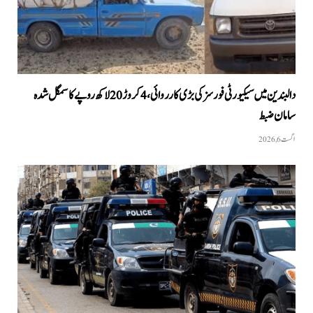
دالبندین میں سیکیورٹی فورسز کی بڑی کارروائی، 4 کروڑ 20 لاکھ روپے کا سمگل شدہ
سامان ضبط
اگست 6, 2026