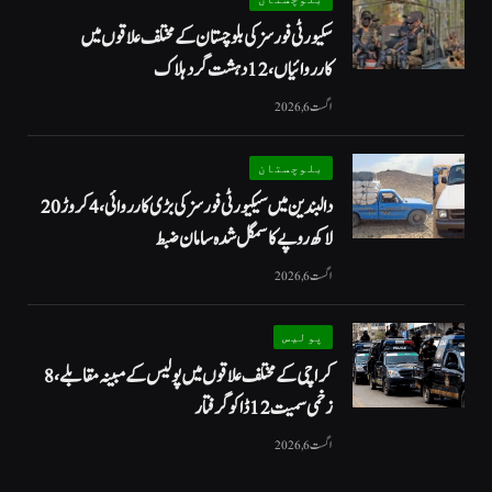
سکیورٹی فورسز کی بلوچستان کے مختلف علاقوں میں
کارروائیاں ، 12 دہشت گرد ہلاک
اگست 6, 2026
بلوچستان
دالبندین میں سیکیورٹی فورسز کی بڑی کارروائی، 4 کروڑ 20
لاکھ روپے کا سمگل شدہ سامان ضبط
اگست 6, 2026
پولیس
کراچی کے مختلف علاقوں میں پولیس کے مبینہ مقابلے، 8
زخمی سمیت 12 ڈاکو گرفتار
اگست 6, 2026