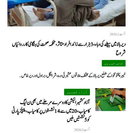
اگست 1, 2026
دیر بالا میں ہیضے کی وباء، 3 ہزار سے زائد افراد متاثر، محکمہ صحت کی ہنگامی کارروائیاں
شروع
خاص خبریں
خیبرپختونخوا کے ضلع دیر بالا کے مختلف علاقوں عشیرئی درہ، شرینگل، براول اور دیر خاص…
آزاد کشمیر
آزاد کشمیر الیکشن کا دوسرے مرحلے میں بھی ن لیگ
کامیاب، 20 میں سے 14 نشستوں پر کامیاب، پیپلزپارٹی
کو 5 نشستیں ملیں
اگست 3, 2026