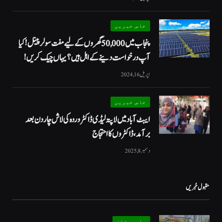
خاص خبریں
پنجاب میں 50,000 گھروں کے لیے مفت سولر پینل! کیا
آپ درخواست دینے کے اہل ہیں؟ یہاں چیک کریں!
اپریل 16, 2024
خاص خبریں
ایبٹ آباد میں لاپتہ لیڈی ڈاکٹر وردہ کی لاش چار دن بعد
برآمد، ڈاکٹروں کا احتجاج
دسمبر 8, 2025
مقبول خبریں
بلوچستان