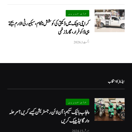
خاص خبریں
کراچی: بینک میں ڈکیتی کی کوشش ناکام، سیکیورٹی الارم بجتے
ہی ڈاکو فرار، گارڈ زخمی
اگست 1, 2026
ایڈیٹر کا انتخاب
خاص خبریں
پنجاب بائیک سکیم: آن لائن رجسٹریشن کیسے کریں؟ مرحلہ
وار گائیڈ چیک کریں
اپریل 15, 2024