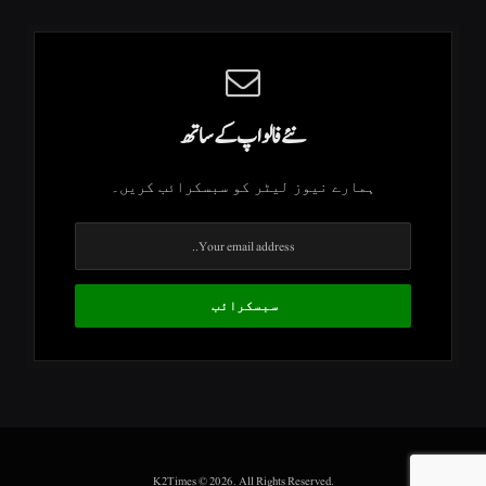
نئے فالو اپ کے ساتھ
ہمارے نیوز لیٹر کو سبسکرائب کریں۔
.K2Times © 2026. All Rights Reserved