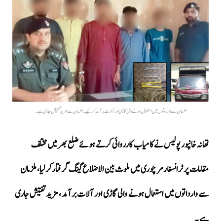
ملزمان سے وارداتوں میں استعمال ہونے والی گاڑی اور آلات برآمد کرلیے ۔ملزمان سے مزید تفتیش جاری ہے ۔
تھانہ خانپور پولیس نے کامیاب کارروائی کرتے ہوئے ضلع بھر میں مختلف
مقامات پر ٹرانسفارمر چوری میں ملوث بین الاضلاع گینگ گرفتارکرلیا، ملزمان
سے وارداتوں میں استعمال ہونے والی گاڑی اور آلات برآمد ، مزید تفتیش جاری
ہے ۔