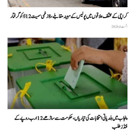
کراچی کے مختلف علاقوں میں پولیس کے مبینہ مقابلے، 8 زخمی سمیت 12 ڈاکو گرفتار
اگست 6, 2026
پنجاب میں بلدیاتی انتخابات کی تیاریاں، حکومت سے ساڑھے 12 ارب روپے کے
فنڈز طلب