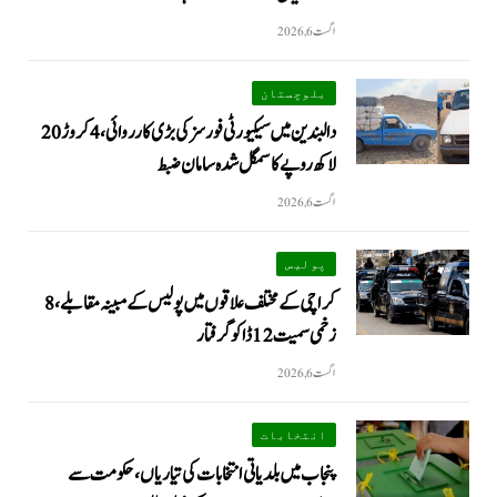
اگست 6, 2026
بلوچستان
دالبندین میں سیکیورٹی فورسز کی بڑی کارروائی، 4 کروڑ 20
لاکھ روپے کا سمگل شدہ سامان ضبط
اگست 6, 2026
پولیس
کراچی کے مختلف علاقوں میں پولیس کے مبینہ مقابلے، 8
زخمی سمیت 12 ڈاکو گرفتار
اگست 6, 2026
انتخابات
پنجاب میں بلدیاتی انتخابات کی تیاریاں، حکومت سے