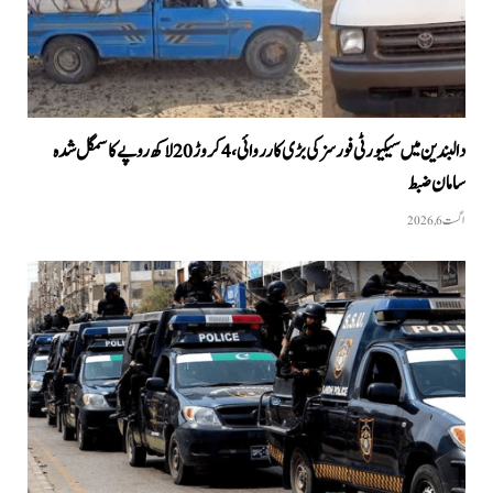
دالبندین میں سیکیورٹی فورسز کی بڑی کارروائی، 4 کروڑ 20 لاکھ روپے کا سمگل شدہ
سامان ضبط
اگست 6, 2026