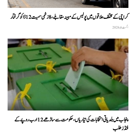
کراچی کے مختلف علاقوں میں پولیس کے مبینہ مقابلے، 8 زخمی سمیت 12 ڈاکو گرفتار
اگست 6, 2026
پنجاب میں بلدیاتی انتخابات کی تیاریاں، حکومت سے ساڑھے 12 ارب روپے کے
فنڈز طلب