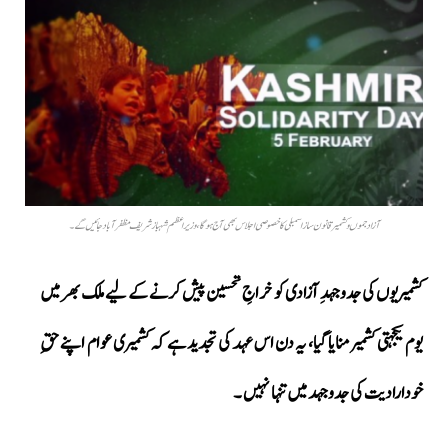
آزاد جموں و کشمیر قانون ساز اسمبلی کا خصوصی اجلاس بھی آج ہوگا، وزیراعظم شہباز شریف مظفر آباد جائیں گے ۔
کشمیریوں کی جدوجہدِ آزادی کو خراجِ تحسین پیش کرنے کے لیے ملک بھر میں
یوم یکجہتی کشمیر منایا گیا،
یہ دن اس عہد کی تجدید ہے کہ کشمیری عوام اپنے حقِ
خودارادیت کی جدوجہد میں تنہا نہیں ۔