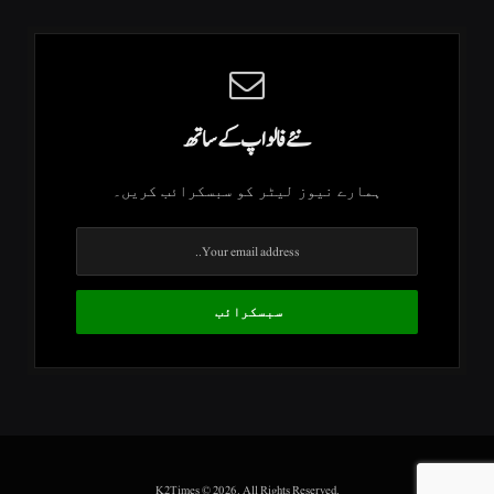
نئے فالو اپ کے ساتھ
ہمارے نیوز لیٹر کو سبسکرائب کریں۔
.K2Times © 2026. All Rights Reserved