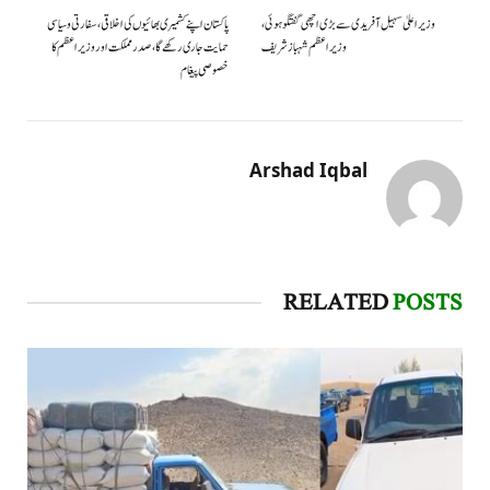
وزیراعلیٰ سہیل آفریدی سے بڑی اچھی گفتگو ہوئی،
پاکستان اپنے کشمیری بھائیوں کی اخلاقی، سفارتی و سیاسی
وزیراعظم شہبازشریف
حمایت جاری رکھے گا، صدر مملکت اور وزیراعظم کا
خصوصی پیغام
Arshad Iqbal
RELATED
POSTS