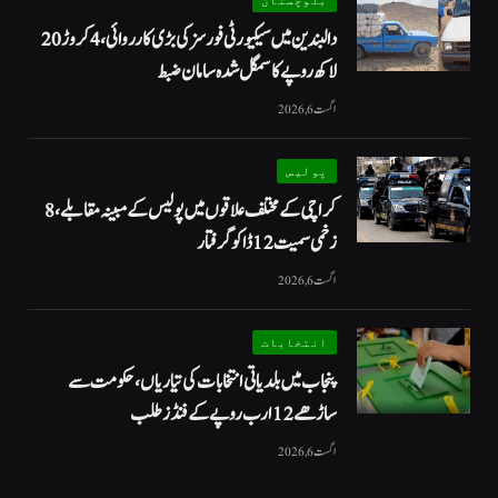
دالبندین میں سیکیورٹی فورسز کی بڑی کارروائی، 4 کروڑ 20
لاکھ روپے کا سمگل شدہ سامان ضبط
اگست 6, 2026
پولیس
کراچی کے مختلف علاقوں میں پولیس کے مبینہ مقابلے، 8
زخمی سمیت 12 ڈاکو گرفتار
اگست 6, 2026
انتخابات
پنجاب میں بلدیاتی انتخابات کی تیاریاں، حکومت سے
ساڑھے 12 ارب روپے کے فنڈز طلب
اگست 6, 2026