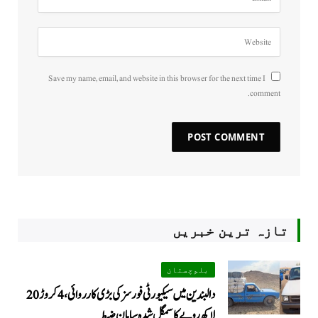
Save my name, email, and website in this browser for the next time I
comment.
تازہ ترین خبریں
بلوچستان
دالبندین میں سیکیورٹی فورسز کی بڑی کارروائی، 4 کروڑ 20
لاکھ روپے کا سمگل شدہ سامان ضبط