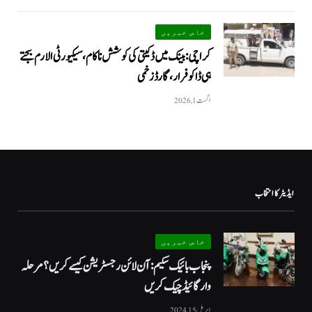
خاص خبریں
کراچی: بینک میں ڈکیتی کی کوشش ناکام، سیکیورٹی الارم بجتے
ہی ڈاکو فرار، گارڈ زخمی
اگست 1, 2026
ایڈیٹر کا انتخاب
خاص خبریں
پنجاب بائیک سکیم: آن لائن رجسٹریشن کیسے کریں؟ مرحلہ
وار گائیڈ چیک کریں
اپریل 15, 2024