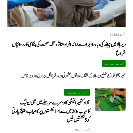
اگست 1, 2026
دیر بالا میں ہیضے کی وباء، 3 ہزار سے زائد افراد متاثر، محکمہ صحت کی ہنگامی کارروائیاں
شروع
خاص خبریں
خیبرپختونخوا کے ضلع دیر بالا کے مختلف علاقوں عشیرئی درہ، شرینگل، براول اور دیر خاص…
آزاد کشمیر
آزاد کشمیر الیکشن کا دوسرے مرحلے میں بھی ن لیگ
کامیاب، 20 میں سے 14 نشستوں پر کامیاب، پیپلزپارٹی
کو 5 نشستیں ملیں
اگست 3, 2026