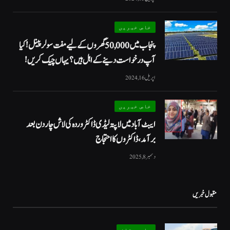
خاص خبریں
پنجاب میں 50,000 گھروں کے لیے مفت سولر پینل! کیا
آپ درخواست دینے کے اہل ہیں؟ یہاں چیک کریں!
اپریل 16, 2024
خاص خبریں
ایبٹ آباد میں لاپتہ لیڈی ڈاکٹر وردہ کی لاش چار دن بعد
برآمد، ڈاکٹروں کا احتجاج
دسمبر 8, 2025
مقبول خبریں
بلوچستان