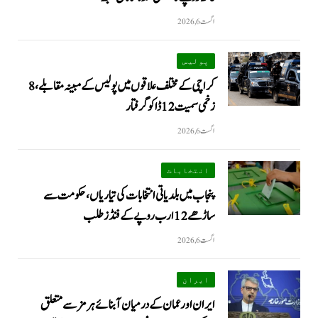
اگست 6, 2026
پولیس
کراچی کے مختلف علاقوں میں پولیس کے مبینہ مقابلے، 8
زخمی سمیت 12 ڈاکو گرفتار
اگست 6, 2026
انتخابات
پنجاب میں بلدیاتی انتخابات کی تیاریاں، حکومت سے
ساڑھے 12 ارب روپے کے فنڈز طلب
اگست 6, 2026
ایران
ایران اور عمان کے درمیان آبنائے ہرمز سے متعلق