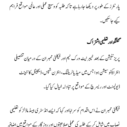
پارٹنرز کے طور پر دیکھا جا رہا ہے تاکہ طلبہ کو وسیع عملی اور عالمی مواقع فراہم
کیے جا سکیں۔
گفتگو اور تعلیمی اشتراک
پریزنٹیشن کے بعد خیبر نیٹ ورک ٹیم اور فیکلٹی ممبران کے درمیان تفصیلی
انٹرایکٹو سیشن ہوا جس میں میڈیا ٹریننگ، انٹرن شپس، ڈیجیٹل کانٹینٹ
ڈیولپمنٹ اور ریسرچ کے مواقع پر تبادلہ خیال کیا گیا۔
فیکلٹی ممبران نے اس اقدام کو سراہا اور کہا کہ ایسے انڈسٹری بیسڈ ماڈلز کو تعلیمی
نصاب میں شامل کر کے طلبہ کی عملی صلاحیتوں اور روزگار کے مواقع میں اضافہ