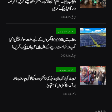
پنجاب بائیک سکیم: آن لائن رجسٹریشن کیسے کریں؟ مرحلہ
وار گائیڈ چیک کریں
اپریل 15, 2024
خاص خبریں
پنجاب میں 50,000 گھروں کے لیے مفت سولر پینل! کیا
آپ درخواست دینے کے اہل ہیں؟ یہاں چیک کریں!
اپریل 16, 2024
خاص خبریں
ایبٹ آباد میں لاپتہ لیڈی ڈاکٹر وردہ کی لاش چار دن بعد
برآمد، ڈاکٹروں کا احتجاج
دسمبر 8, 2025