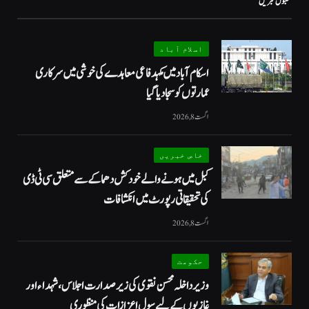
مقبول خبریں
اسلام آباد
اسکام آباد میں مکہدفاعی معاہدے کی خوشی میں سرکاری
عمارتوں کو سجا دیا گیا
اگست 8, 2026
خاص خبریں
کبل میں ہونے والے خودکش دھماکے سے متعلق سی ٹی ڈی
کی تحقیقاتی رپورٹ میں انکشافات
اگست 8, 2026
حکومت
وزیرداخلہ محسن نقوی کی زیر صدارت اجلاس، شہداء اور
غازیوں کے لیے سول اعزازات کی منظوری