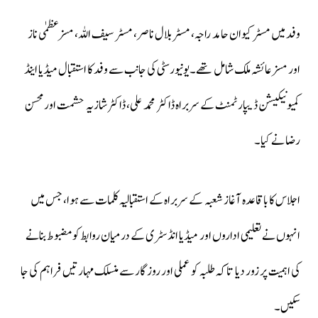
وفد میں مسٹر کیوان حامد راجہ، مسٹر بلال ناصر، مسٹر سیف اللہ، مسز عظمٰی ناز
اور مسز عائشہ ملک شامل تھے۔یونیورسٹی کی جانب سے وفد کا استقبال میڈیا اینڈ
کمیونیکیشن ڈیپارٹمنٹ کے سربراہ ڈاکٹر محمد علی، ڈاکٹر شازیہ حشمت اور محسن
رضا نے کیا۔
اجلاس کا باقاعدہ آغاز شعبہ کے سربراہ کے استقبالیہ کلمات سے ہوا، جس میں
انہوں نے تعلیمی اداروں اور میڈیا انڈسٹری کے درمیان روابط کو مضبوط بنانے
کی اہمیت پر زور دیا تاکہ طلبہ کو عملی اور روزگار سے منسلک مہارتیں فراہم کی جا
سکیں۔