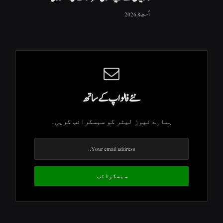
اگست 8, 2026
نئے فالو اپ کے ساتھ
ہمارے نیوز لیٹر کو سبسکرائب کریں۔