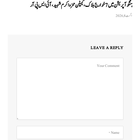
ہنگو آپریشن میں 7 خوارج ہلاک، کیپٹن حمزہ اکرم شہید، آئی ایس پی آر
اگست 8, 2026
LEAVE A REPLY