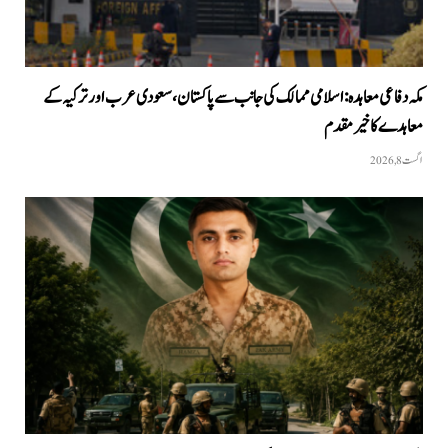
مکہ دفاعی معاہدہ: اسلامی ممالک کی جانب سے پاکستان، سعودی عرب اور ترکیہ کے
معاہدے کا خیرمقدم
اگست 8, 2026