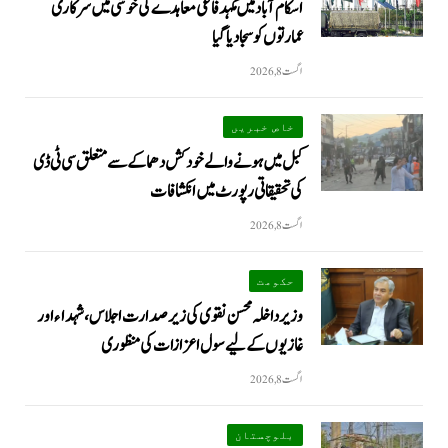
اسکام آباد میں مکہدفاعی معاہدے کی خوشی میں سرکاری
عمارتوں کو سجا دیا گیا
اگست 8, 2026
خاص خبریں
کبل میں ہونے والے خودکش دھماکے سے متعلق سی ٹی ڈی
کی تحقیقاتی رپورٹ میں انکشافات
اگست 8, 2026
حکومت
وزیرداخلہ محسن نقوی کی زیر صدارت اجلاس، شہداء اور
غازیوں کے لیے سول اعزازات کی منظوری
اگست 8, 2026
بلوچستان