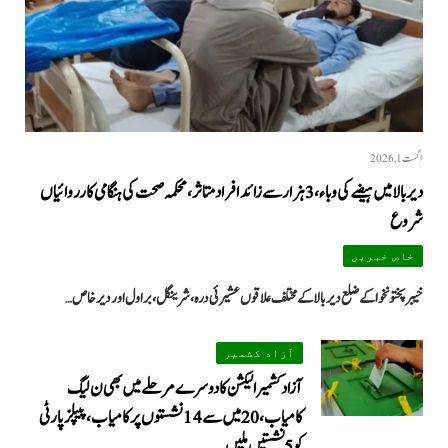
اگست 1, 2026
دیر بالا میں ہیضے کی وباء، 3 ہزار سے زائد افراد متاثر، محکمہ صحت کی ہنگامی کارروائیاں
شروع
خاص خبریں
خیبرپختونخوا کے ضلع دیر بالا کے مختلف علاقوں عشیرئی درہ، شرینگل، براول اور دیر خاص…
آزاد کشمیر
آزاد کشمیر الیکشن کا دوسرے مرحلے میں بھی ن لیگ
کامیاب، 20 میں سے 14 نشستوں پر کامیاب، پیپلزپارٹی
کو 5 نشستیں ملیں