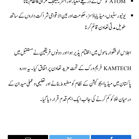
ATOM کونسل کے ذریعے معیار اور اسٹریٹیجک نگرانی کا نظام بنانا
یونیورسٹیوں، میڈیا ہاؤسز، حکومت اور بین الاقوامی شراکت داروں کے ساتھ
طویل مدتی تعاون قائم کرنا
اجلاس خوشگوار ماحول میں اختتام پذیر ہوا اور دونوں فریقین نے مستقبل میں
KAMTECH فریم ورک کے تحت مزید تعاون پر اتفاق کیا۔ یہ دورہ
پاکستان میں میڈیا ایجوکیشن کے نظام کو مضبوط بنانے اور تعلیمی و عملی میدان کے
درمیان خلا کو کم کرنے کی جانب ایک اہم قدم قرار دیا گیا۔