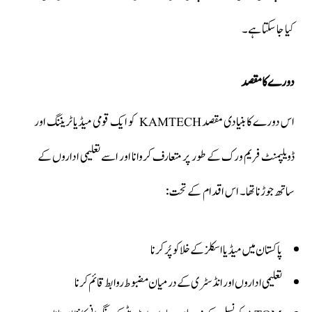
کیا جا سکتا ہے۔
دورے کا مقصد
اس دورے کا بنیادی مقصد KAMTECH کو ایک قومی میڈیا ٹریننگ اور
ڈویلپمنٹ فریم ورک کے طور پر متعارف کروانا اور اسے تعلیمی اداروں کے
ساتھ جوڑنا تھا۔ اس اقدام کے تحت:
پاکستان میں میڈیا اسکلز کے خلا کو پُر کرنا
تعلیمی اداروں اور انڈسٹری کے درمیان مضبوط روابط قائم کرنا