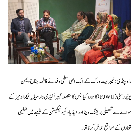
راولپنڈی: خیبر نیٹ ورک کے ایک اعلیٰ سطحی وفد نے فاطمہ جناح ویمن
یونیورسٹی (FJWU) کا دورہ کیا جس کا مقصد خیبر اکیڈمی فار میڈیا ٹیکنالوجیز کے
حوالے سے تفصیلی بریفنگ دینا اور میڈیا و کمیونیکیشن کے شعبے میں تعلیمی
تعاون کے مواقع تلاش کرنا تھا۔