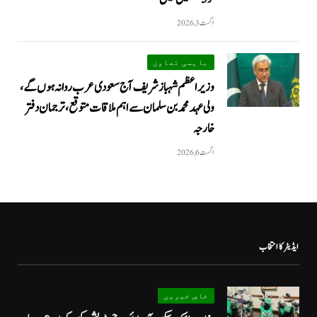
اگست 3, 2026
باہمی تعاون
وزیراعظم شہباز شریف آج سعودی عرب روانہ ہوں گے،
ولی عہد محمد بن سلمان سے اہم ملاقات متوقع، ترجمان دفتر
خارجہ
اگست 6, 2026
ایڈیٹر کا انتخاب
خاص خبریں