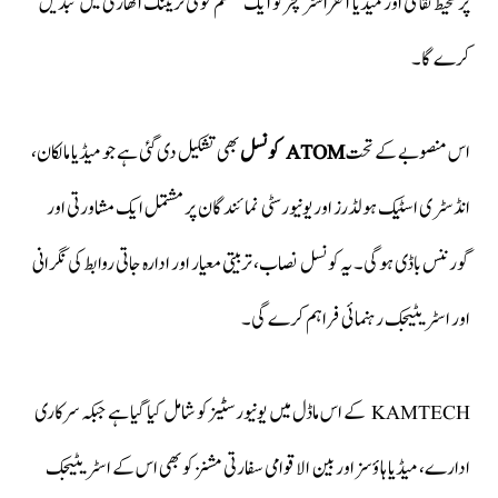
پر محیط ثقافتی اور میڈیا انفراسٹرکچر کو ایک منظم قومی ٹریننگ اتھارٹی میں تبدیل
کرے گا۔
اس منصوبے کے تحت
ATOM کونسل
بھی تشکیل دی گئی ہے جو میڈیا مالکان،
انڈسٹری اسٹیک ہولڈرز اور یونیورسٹی نمائندگان پر مشتمل ایک مشاورتی اور
گورننس باڈی ہوگی۔ یہ کونسل نصاب، تربیتی معیار اور ادارہ جاتی روابط کی نگرانی
اور اسٹریٹیجک رہنمائی فراہم کرے گی۔
KAMTECH کے اس ماڈل میں یونیورسٹیز کو شامل کیا گیا ہے جبکہ سرکاری
ادارے، میڈیا ہاؤسز اور بین الاقوامی سفارتی مشنز کو بھی اس کے اسٹریٹیجک