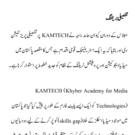
تفصیلی بریفنگ
اجلاس کے دوران کیوان حامد راجہ نے KAMTECH پر تفصیلی پریزنٹیشن
دی اور بتایا کہ یہ ایک اسٹریٹیجک قومی اقدام ہے جس کا مقصد پاکستان میں
میڈیا ایجوکیشن اور پروفیشنل ٹریننگ کے نظام کو جدید خطوط پر استوار کرنا ہے۔
KAMTECH (Khyber Academy for Media
Technologies) کو ایک ایسے پلیٹ فارم کے طور پر پیش کیا گیا جو پاکستان
میں موجود میڈیا اسکلز کے خلا (skills gap) کو پُر کرنے کے لیے دو دہائیوں