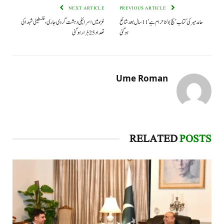
NEXT ARTICLE
PREVIOUS ARTICLE
حامد میر کی کتاب ’سچ بولنا حرام ہے‘ 11 سال بعد شائع
غزہ میں اسرائیلی دہشت گردی جاری، فلسطینی شہدا کی
ہوگئی
تعداد 25 ہزار ہو گئی
Ume Roman
RELATED
POSTS