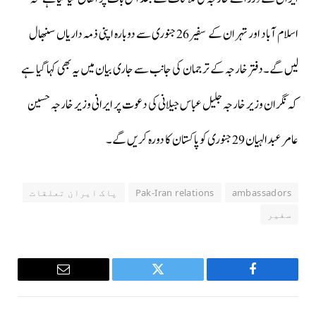
اسلام آباد اور تہران کے سفیر 26جنوری سے دوبارہ اپنی ذمہ داریاں سنبھال
لیں گے۔دفتر خارجہ کے ترجمان کی جانب سے جاری بیان میں یہ بھی کہا گیا ہے
کہ نگران وزیر خارجہ جلیل عباس جیلانی کی دعوت پر ایرانی وزیر خارجہ حسین
عامر عبدالہیان 29جنوری کو پاکستان کا دورہ کریں گے۔
ambassadors
Pak-Iran relations
پاک ایران تعلقات
سفیر
Email
Twitter
Facebook