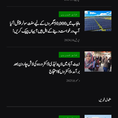
خاص خبریں
پنجاب میں 50,000 گھروں کے لیے مفت سولر پینل! کیا
آپ درخواست دینے کے اہل ہیں؟ یہاں چیک کریں!
اپریل 16, 2024
خاص خبریں
ایبٹ آباد میں لاپتہ لیڈی ڈاکٹر وردہ کی لاش چار دن بعد
برآمد، ڈاکٹروں کا احتجاج
دسمبر 8, 2025
مقبول خبریں