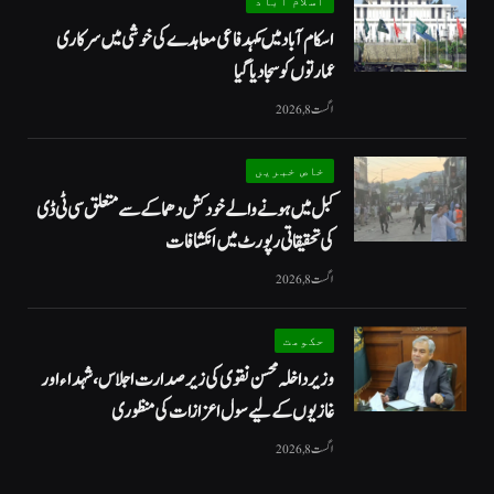
اسلام آباد
اسکام آباد میں مکہدفاعی معاہدے کی خوشی میں سرکاری
عمارتوں کو سجا دیا گیا
اگست 8, 2026
خاص خبریں
کبل میں ہونے والے خودکش دھماکے سے متعلق سی ٹی ڈی
کی تحقیقاتی رپورٹ میں انکشافات
اگست 8, 2026
حکومت
وزیرداخلہ محسن نقوی کی زیر صدارت اجلاس، شہداء اور
غازیوں کے لیے سول اعزازات کی منظوری
اگست 8, 2026