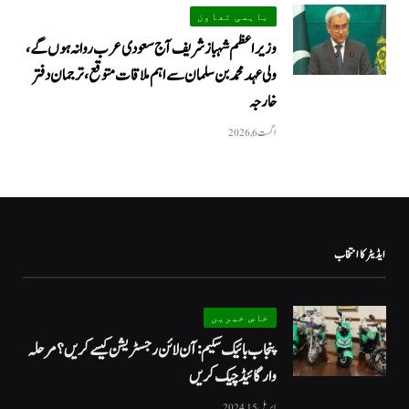
باہمی تعاون
وزیراعظم شہباز شریف آج سعودی عرب روانہ ہوں گے،
ولی عہد محمد بن سلمان سے اہم ملاقات متوقع، ترجمان دفتر
خارجہ
اگست 6, 2026
ایڈیٹر کا انتخاب
خاص خبریں
پنجاب بائیک سکیم: آن لائن رجسٹریشن کیسے کریں؟ مرحلہ
وار گائیڈ چیک کریں
اپریل 15, 2024