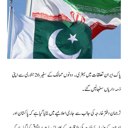
پاک ایران تعلقات میں بہتری۔ دونوں ممالک کے سفیر 26جنوری سے اپنی
ذمہ داریاں سنبھالیں گئے۔
ترجمان دفترخارجہ کی جانب سے جاری اعلامیے میں بتایا گیا ہے کہ پاکستان اور
ایران کے وزرائے خارجہ کی ملاقات کے بعد اس بات پر اتفاق کیا گیا ہے کہ