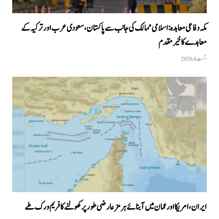
مکہ دفاعی معاہدہ: اسلامی ممالک کی جانب سے پاکستان، سعودی عرب اور ترکیہ کے
معاہدے کا خیرمقدم
اگست 8, 2026
ایران، امریکا اور عمان میں آبنائے ہرمز عارضی طور پر کھولنے کا فریم ورک طے