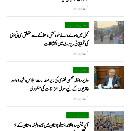
اگست 8, 2026
خاص خبریں
کبل میں ہونے والے خودکش دھماکے سے متعلق سی ٹی ڈی
کی تحقیقاتی رپورٹ میں انکشافات
اگست 8, 2026
حکومت
وزیرداخلہ محسن نقوی کی زیر صدارت اجلاس، شہداء اور
غازیوں کے لیے سول اعزازات کی منظوری
اگست 8, 2026
بلوچستان
آپریشن رد الفتنہ 3: بلوچستان میں فتنۃ الہندوستان کے 3