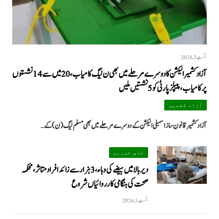
اگست 3, 2026
آزاد کشمیر الیکشن کا دوسرے مرحلے میں بھی ن لیگ کامیاب، 20 میں سے 14 نشستوں
پر کامیاب، پیپلزپارٹی کو 5 نشستیں ملیں
آزاد کشمیر
آزاد کشمیر قانون ساز اسمبلی الیکشن کے دوسرے مرحلے میں بھی مسلم لیگ (ن) کے…
خاص خبریں
دیر بالا میں ہیضے کی وباء، 3 ہزار سے زائد افراد متاثر، محکمہ
صحت کی ہنگامی کارروائیاں شروع
اگست 1, 2026