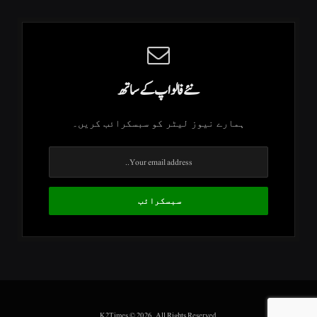
نئے فالو اپ کے ساتھ
ہمارے نیوز لیٹر کو سبسکرائب کریں۔
.K2Times © 2026. All Rights Reserved