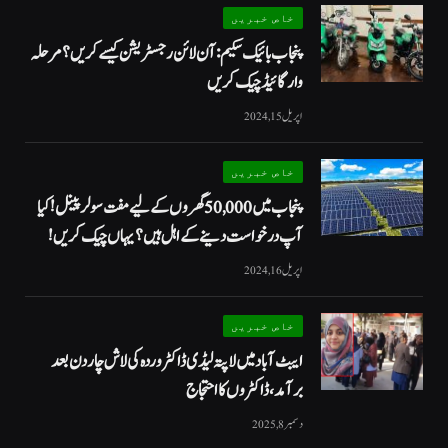
خاص خبریں
پنجاب بائیک سکیم: آن لائن رجسٹریشن کیسے کریں؟ مرحلہ
وار گائیڈ چیک کریں
اپریل 15, 2024
خاص خبریں
پنجاب میں 50,000 گھروں کے لیے مفت سولر پینل! کیا
آپ درخواست دینے کے اہل ہیں؟ یہاں چیک کریں!
اپریل 16, 2024
خاص خبریں
ایبٹ آباد میں لاپتہ لیڈی ڈاکٹر وردہ کی لاش چار دن بعد
برآمد، ڈاکٹروں کا احتجاج
دسمبر 8, 2025