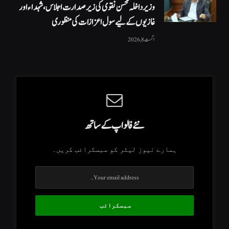
وزیرداخلہ محسن نقوی کی زیر صدارت اجلاس، شہداء اور
غازیوں کے لیے سول اعزازات کی منظوری
اگست 8, 2026
نئے فالو اپ کے ساتھ
ہمارے نیوز لیٹر کو سبسکرائب کریں۔