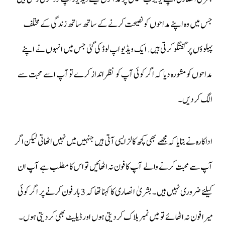
جس میں وہ اپنے مداحوں کو نصیحت کرنے کے ساتھ ساتھ زندگی کے مختلف
پہلوؤں پر گفتگو کرتی ہیں. ایک ویڈیو اپ لوڈ کی گئی جس میں انہوں نے اپنے
مداحوں کو مشورہ دیا کہ اگر کوئی آپ کو نظر انداز کرے تو آپ اسے محبت سے
الگ کردیں۔
اداکارہ نے بتایا کہ مجھے بھی کچھ کالز ایسی آتی ہیں جنہیں میں نہیں اٹھاتی لیکن اگر
آپ سے محبت کرنے والے آپ کا فون نہ اٹھائیں تو اس کا مطلب ہے آپ ان
کیلئے ضروری نہیں ہیں۔ بشریٰ انصاری کا کہنا تھا کہ 3 بار فون کرنے پر اگر کوئی
میرا فون نہ اٹھائے تو میں نمبر بلاک کردیتی ہوں اور ڈیلیٹ بھی کردیتی ہوں۔