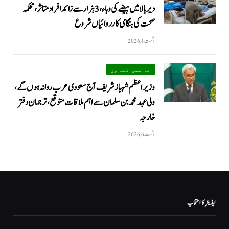
دیر بالا میں ہیضے کی وباء، 3 ہزار سے زائد افراد متاثر، محکمہ
صحت کی ہنگامی کارروائیاں شروع
اگست 1, 2026
باہمی تعاون
وزیراعظم شہباز شریف آج سعودی عرب روانہ ہوں گے،
ولی عہد محمد بن سلمان سے اہم ملاقات متوقع، ترجمان دفتر
خارجہ
اگست 6, 2026
ایڈیٹر کا انتخاب