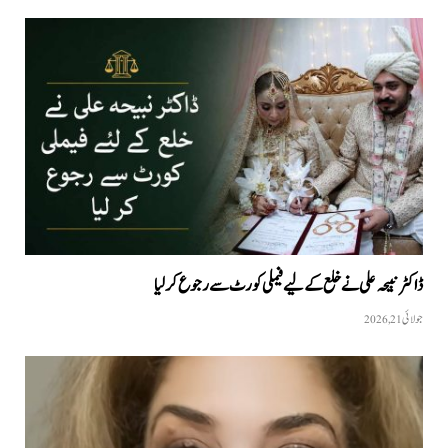
ڈاکٹر نبیحہ علی نے خلع کے لیے فیملی کورٹ سے رجوع کر لیا
جولائی 21, 2026