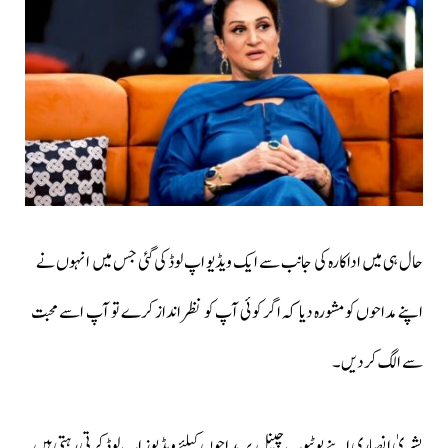
حال ہی میں اداکارہ کی جانب سے ایک ویڈیو اپ لوڈ کی گئی جس میں انہوں نے
اپنے مداحوں کو مشورہ دیا کہ اگر کوئی آپ کو نظر انداز کرے تو آپ اسے محبت
سے الگ کردیں۔
بشریٰ انصاری اپنے یوٹیوب چینل پر مداحوں کیلئے ویڈیوز اپ لوڈ کرتی رہتی ہیں