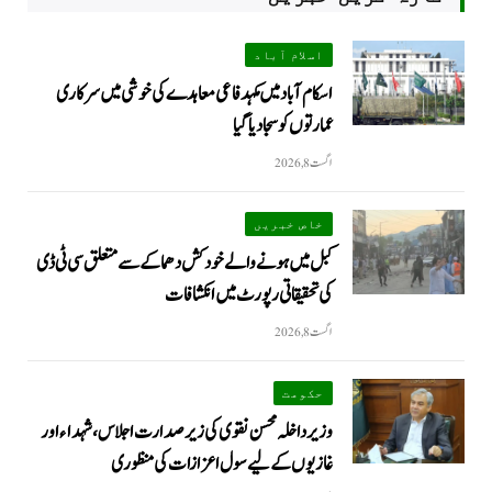
اسلام آباد
اسکام آباد میں مکہدفاعی معاہدے کی خوشی میں سرکاری
عمارتوں کو سجا دیا گیا
اگست 8, 2026
خاص خبریں
کبل میں ہونے والے خودکش دھماکے سے متعلق سی ٹی ڈی
کی تحقیقاتی رپورٹ میں انکشافات
اگست 8, 2026
حکومت
وزیرداخلہ محسن نقوی کی زیر صدارت اجلاس، شہداء اور
غازیوں کے لیے سول اعزازات کی منظوری