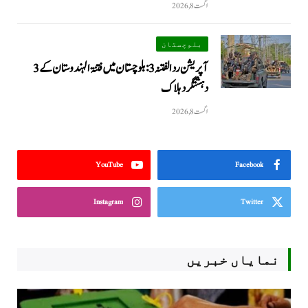
اگست 8, 2026
بلوچستان
آپریشن رد الفتنہ 3: بلوچستان میں فتنۃ الہندوستان کے 3
دہشتگرد ہلاک
اگست 8, 2026
YouTube
Facebook
Instagram
Twitter
نمایاں خبریں