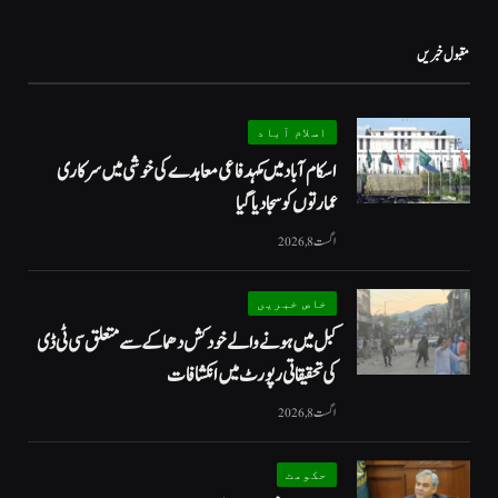
مقبول خبریں
اسلام آباد
اسکام آباد میں مکہدفاعی معاہدے کی خوشی میں سرکاری
عمارتوں کو سجا دیا گیا
اگست 8, 2026
خاص خبریں
کبل میں ہونے والے خودکش دھماکے سے متعلق سی ٹی ڈی
کی تحقیقاتی رپورٹ میں انکشافات
اگست 8, 2026
حکومت