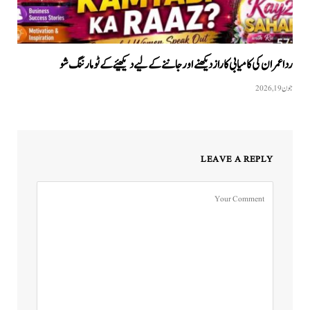
ردا عمران کی کامیابی کا راز دیکھنے اور جاننے کے لیے دیکھیئے کےٹو مارننگ شو
جون 19, 2026
LEAVE A REPLY