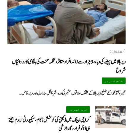
اگست 1, 2026
دیر بالا میں ہیضے کی وباء، 3 ہزار سے زائد افراد متاثر، محکمہ صحت کی ہنگامی کارروائیاں
شروع
خاص خبریں
خیبرپختونخوا کے ضلع دیر بالا کے مختلف علاقوں عشیرئی درہ، شرینگل، براول اور دیر خاص…
خاص خبریں
کراچی: بینک میں ڈکیتی کی کوشش ناکام، سیکیورٹی الارم بجتے
ہی ڈاکو فرار، گارڈ زخمی