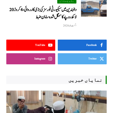
بلوچستان
دالبندین میں سیکیورٹی فورسز کی بڑی کارروائی، 4 کروڑ 20
لاکھ روپے کا سمگل شدہ سامان ضبط
اگست 6, 2026
YouTube
Facebook
Instagram
Twitter
نمایاں خبریں