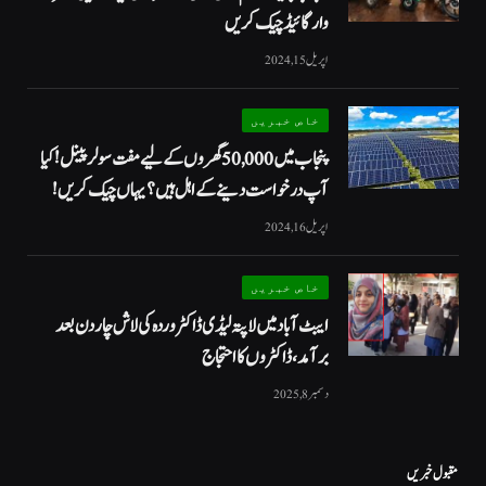
وار گائیڈ چیک کریں
اپریل 15, 2024
خاص خبریں
پنجاب میں 50,000 گھروں کے لیے مفت سولر پینل! کیا
آپ درخواست دینے کے اہل ہیں؟ یہاں چیک کریں!
اپریل 16, 2024
خاص خبریں
ایبٹ آباد میں لاپتہ لیڈی ڈاکٹر وردہ کی لاش چار دن بعد
برآمد، ڈاکٹروں کا احتجاج
دسمبر 8, 2025
مقبول خبریں