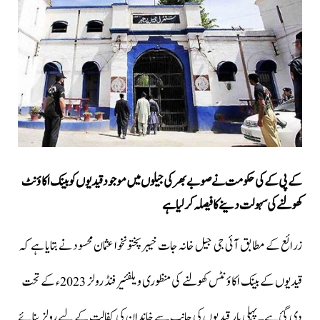
کے پی کے کی حکومت نے صوبے بھر کی جیلوں میں موجود قیدیوں کو بینک اکاؤنٹ
کھولنے کی سہولت دینے کا فیصلہ کر لیا ہے
زرائع کے مطابق آئی جی جیل خانہ جات خیبرپختونخوا عثمان محسود نے بتایا ہے کہ
قیدیوں کے بینک اکاؤنٹس کھولنے کی منظوری ویلفئیر فنڈ رولز 2023ء کے تحت
دی گئ ہے۔ پہلی بار قیدیوں کی جانب سے خاندان کی کفالت کے لیے رولز بنائے