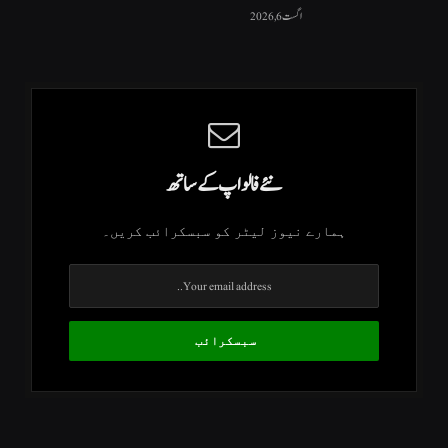
اگست 6, 2026
نئے فالو اپ کے ساتھ
ہمارے نیوز لیٹر کو سبسکرائب کریں۔