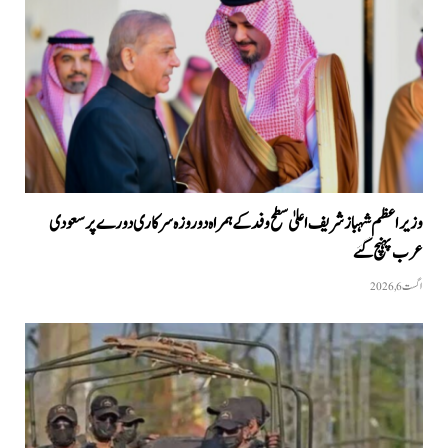
وزیراعظم شہبازشریف اعلیٰ سطح وفد کے ہمراہ دو روزه سرکاری دورے پر سعودی
عرب پہنچ گئے
اگست 6, 2026