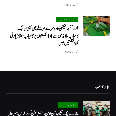
اگست 1, 2026
آزاد کشمیر
آزاد کشمیر الیکشن کا دوسرے مرحلے میں بھی ن لیگ
کامیاب، 20 میں سے 14 نشستوں پر کامیاب، پیپلزپارٹی
کو 5 نشستیں ملیں
اگست 3, 2026
ایڈیٹر کا انتخاب
خاص خبریں
پنجاب بائیک سکیم: آن لائن رجسٹریشن کیسے کریں؟ مرحلہ