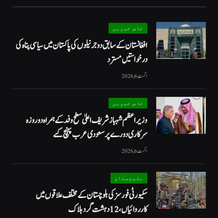
خاص خبریں
افغانستان کے سابق دو جرنیلوں کی پاکستان میں سیاسی پناہ کی
درخواستیں مسترد
اگست 6, 2026
خاص خبریں
وزیراعظم شہبازشریف اعلیٰ سطح وفد کے ہمراہ دو روزه
سرکاری دورے پر سعودی عرب پہنچ گئے
اگست 6, 2026
بلوچستان
سکیورٹی فورسز کی بلوچستان کے مختلف علاقوں میں
کارروائیاں ، 12 دہشت گرد ہلاک