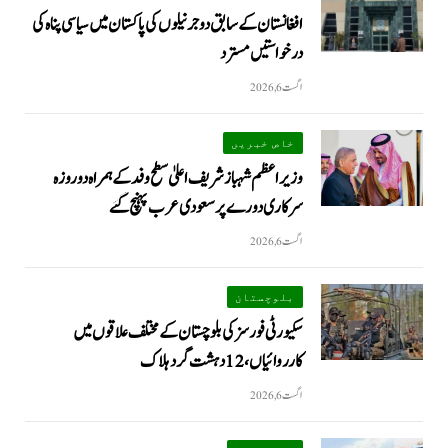
افغانستان کے سابق دو جرنیلوں کی پاکستان میں سیاسی پناہ کی
درخواستیں مسترد
اگست 6, 2026
خاص خبریں
وزیراعظم شہبازشریف اعلیٰ سطح وفد کے ہمراہ دو روزه
سرکاری دورے پر سعودی عرب پہنچ گئے
اگست 6, 2026
بلوچستان
سکیورٹی فورسز کی بلوچستان کے مختلف علاقوں میں
کارروائیاں ، 12 دہشت گرد ہلاک
اگست 6, 2026