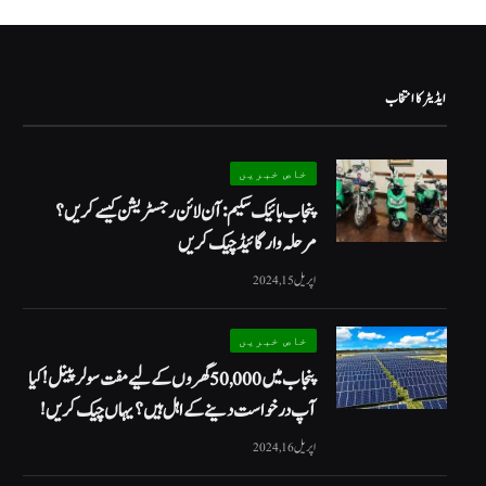
ایڈیٹر کا انتخاب
خاص خبریں
پنجاب بائیک سکیم: آن لائن رجسٹریشن کیسے کریں؟
مرحلہ وار گائیڈ چیک کریں
اپریل 15, 2024
خاص خبریں
پنجاب میں 50,000 گھروں کے لیے مفت سولر پینل! کیا
آپ درخواست دینے کے اہل ہیں؟ یہاں چیک کریں!
اپریل 16, 2024