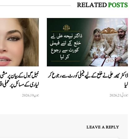
RELATED
POSTS
ڈاکٹر نبیحہ علی نے خلع کے لیے فیملی کورٹ سے رجوع کر
نبیل گبول کے بیان پر مشی 
لیا
لیاری کے مسائل پر عملی اقد
جولائی 21, 2026
جون 19, 2026
LEAVE A REPLY