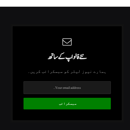
نئے فالو اپ کے ساتھ
ہمارے نیوز لیٹر کو سبسکرائب کریں۔