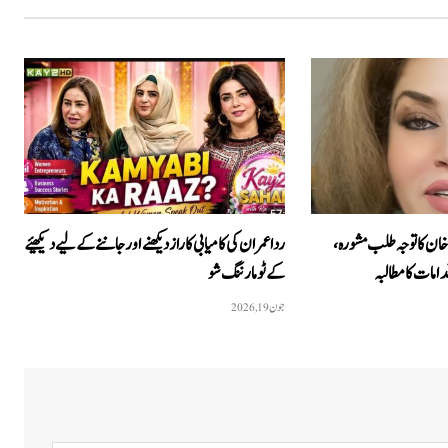
خان کا توجہ طلب مشورہ،
ردا عمران کی کامیابی کا راز دیکھنے اور جاننے کے لیے دیکھیئے
امات کا مطالبہ
کےٹو مارننگ شو
جون 19, 2026