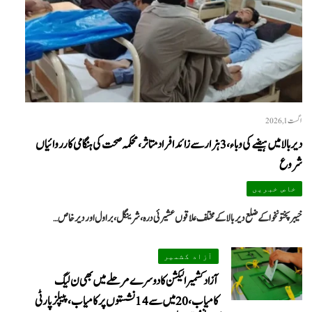
اگست 1, 2026
دیر بالا میں ہیضے کی وباء، 3 ہزار سے زائد افراد متاثر، محکمہ صحت کی ہنگامی کارروائیاں
شروع
خاص خبریں
خیبرپختونخوا کے ضلع دیر بالا کے مختلف علاقوں عشیرئی درہ، شرینگل، براول اور دیر خاص…
آزاد کشمیر
آزاد کشمیر الیکشن کا دوسرے مرحلے میں بھی ن لیگ
کامیاب، 20 میں سے 14 نشستوں پر کامیاب، پیپلزپارٹی