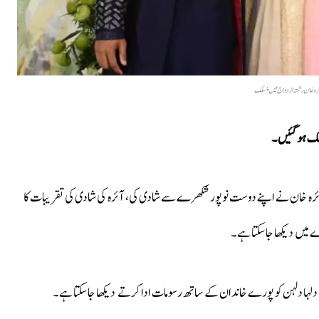
ی آئرہ خان رشتہ ازدواج میں منسلک
نسلک ہوگئیں۔
ٹی آئرہ خان نے اپنے دوست نوپور شکھرے سے شادی کی، آئرہ کی شادی کی تقریبات کا
 میں دیکھا جاسکتا ہے۔
 دلہا دلہن کو پورے خاندان کے ساتھ رسومات ادا کرتے دیکھا جاسکتا ہے۔