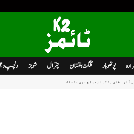
زارہ
پوٹھوہار
گلگت بلتستان
چترال
شوبز
دلچسپ و ع
ی آئرہ خان رشتہ ازدواج میں منسلک