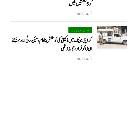
کو 5 نشستیں ملیں
اگست 3, 2026
خاص خبریں
کراچی: بینک میں ڈکیتی کی کوشش ناکام، سیکیورٹی الارم بجتے
ہی ڈاکو فرار، گارڈ زخمی
اگست 1, 2026