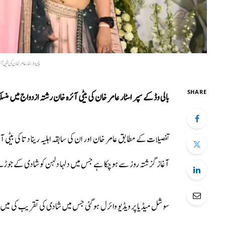
بالی وڈ سٹار عامر خان کی بیٹ
SHARE
بالی وڈ کے سپر اسٹار عامر خان کی بیٹی آئرہ خان رشتہ ازدواج میں م
تفصیلات کے مطابق عامر خان اور ان کی سابقہ اہلیہ رینا دتا کی بی
آغاز گزشتہ روز سے ہوچکا ہے جس میں دلہا دلہن کو شادی کے جوڑے
سوشل میڈیا پر ویڈیو وائرل ہو گئی جس میں شادی کی تقریب کی میں