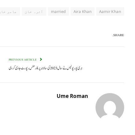
Aamir Khan
Aira Khan
married
آئرہ خان
عامر خان
SHARE.
PREVIOUS ARTICLE
ہری پور پولیس نے سال 2023 کی سالانہ پرفارمنس رپورٹ جاری کر دی
Ume Roman