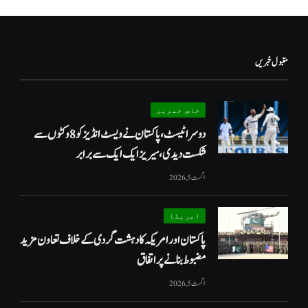
مقبول خبریں
خاص خبریں
دوسرا ٹیسٹ، پاکستان نے ویسٹ انڈیز کو 8 وکٹوں سے
شکست دیدی، سیریز ایک ایک سے برابر
اگست 5, 2026
امریکا
پاکستان اور امریکہ کا دہشت گردی کے خلاف تعاون مزید
مضبوط بنانے پر اتفاق
اگست 5, 2026