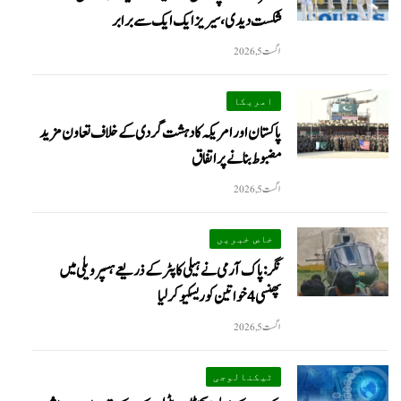
شکست دیدی، سیریز ایک ایک سے برابر
اگست 5, 2026
امریکا
پاکستان اور امریکہ کا دہشت گردی کے خلاف تعاون مزید
مضبوط بنانے پر اتفاق
اگست 5, 2026
خاص خبریں
نگر: پاک آرمی نے ہیلی کاپٹر کے ذریعے ہسپر ویلی میں
پھنسی 4 خواتین کو ریسکیو کرلیا
اگست 5, 2026
ٹیکنالوجی