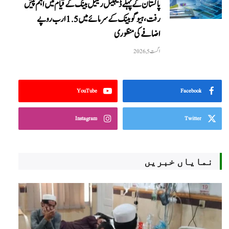
پاکستان کے پہلے ڈیجیٹل ریٹیل بینک کے قیام میں اہم پیش
رفت، ہیوگو بینک کے سرمائے میں 1.5 ارب روپے
اضافے کی منظوری
اگست 5, 2026
YouTube
Facebook
Instagram
Twitter
نمایاں خبریں