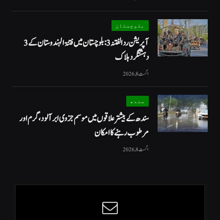
بلوچستان
آپریشن رد الفتنہ 3: بلوچستان میں فتنۃ الہندوستان کے 3
دہشتگرد ہلاک
اگست 8, 2026
سندھ
سندھ کے بیشتر علاقوں میں موسم جزوی ابر آلود، گرم اور
مرطوب رہنے کا امکان
اگست 8, 2026