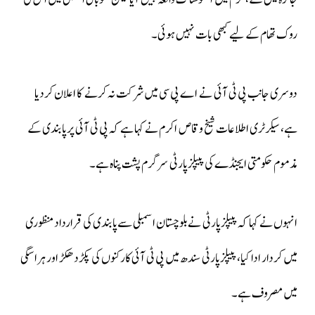
روک تھام کے لیےکبھی بات نہیں ہوئی۔
دوسری جانب پی ٹی آئی نے اے پی سی میں شرکت نہ کرنے کا اعلان کردیا
ہے، سیکرٹری اطلاعات شیخ وقاص اکرم نے کہا ہے کہ پی ٹی آئی پرپابندی کے
مذموم حکومتی ایجنڈے کی پیپلزپارٹی سرگرم پشت پناہ ہے۔
انہوں نے کہا کہ پیپلزپارٹی نےبلوچستان اسمبلی سےپابندی کی قرارداد منظوری
میں کردار ادا کیا، پیپلزپارٹی سندھ میں پی ٹی آئی کارکنوں کی پکڑدھکڑ اور ہراسگی
میں مصروف ہے۔