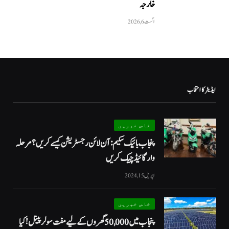
خارجہ
اگست 6, 2026
ایڈیٹر کا انتخاب
خاص خبریں
پنجاب بائیک سکیم: آن لائن رجسٹریشن کیسے کریں؟ مرحلہ
وار گائیڈ چیک کریں
اپریل 15, 2024
خاص خبریں
پنجاب میں 50,000 گھروں کے لیے مفت سولر پینل! کیا