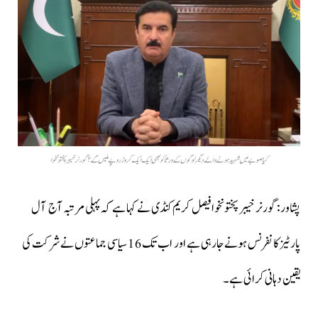
کیا صوبے میں شہید ہونے والے دیگر لوگوں کے ورثا کو بھی ایک ایک کروڑ روپے ملیں گے؟گورنر خیبرپختونخوا
پشاور: گورنر خیبر پختونخوا فیصل کریم کنڈی نے کہا ہے کہ پہلی مرتبہ آج آل
پارٹیز کانفرنس ہونےجارہی ہے اور اب تک 16 سیاسی جماعتوں نے شرکت کی
یقین دہانی کرائی ہے۔