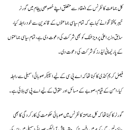
کل جماعت کانفرنس کے انعقاد سے متعلق اپنے خصوصی پیغام میں گورنر
خیبرپختونخوا نے کہا ہے کہ تمام سیاسی جماعتوں کے قائدین سے خود رابطہ کیا،
سابق وزیراعلیٰ پرویزخٹک کو بھی شرکت کی دعوت دی ہے، تمام سیاسی جماعتوں
کے پارلیمانی لیڈرز کو شرکت کی دعوت دی۔
فیصل کریم کنڈی کا کہنا تھاکہ اے پی سی کےلیے اسپیکر صوبائی اسمبلی سے رابطہ
کیا، امن کے قیام، صوبے کے مسائل اور حقوق کےلیے اے پی سی بلائی ہے۔
گورنر کا کہنا تھا کہ کل جماعتہ کانفرنس میں صوبائی حکومت کی کارکردگی کا بھی
جائزہ لیں گے، کرم میں افسوسناک واقعہ پیش آیا لیکن صوبائی اسمبلی میں اس کی