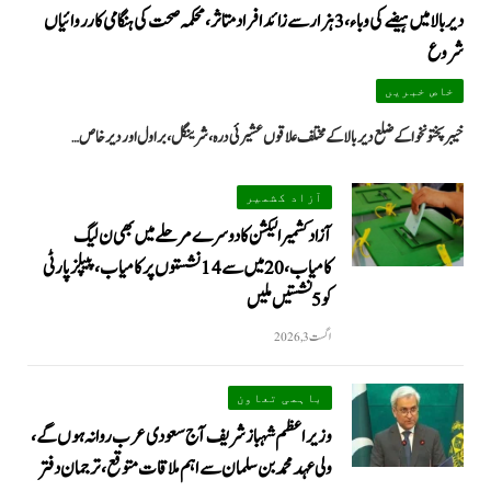
دیر بالا میں ہیضے کی وباء، 3 ہزار سے زائد افراد متاثر، محکمہ صحت کی ہنگامی کارروائیاں
شروع
خاص خبریں
خیبرپختونخوا کے ضلع دیر بالا کے مختلف علاقوں عشیرئی درہ، شرینگل، براول اور دیر خاص…
آزاد کشمیر
آزاد کشمیر الیکشن کا دوسرے مرحلے میں بھی ن لیگ
کامیاب، 20 میں سے 14 نشستوں پر کامیاب، پیپلزپارٹی
کو 5 نشستیں ملیں
اگست 3, 2026
باہمی تعاون
وزیراعظم شہباز شریف آج سعودی عرب روانہ ہوں گے،
ولی عہد محمد بن سلمان سے اہم ملاقات متوقع، ترجمان دفتر