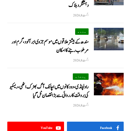
دہشتگرد ہلاک
اگست 8, 2026
سندھ
سندھ کے بیشتر علاقوں میں موسم جزوی ابر آلود، گرم اور
مرطوب رہنے کا امکان
اگست 8, 2026
پنجاب
راولپنڈی، دو دکانوں میں اچانک آگ بھڑک اٹھی، ریسکیو
کی بروقت کارروائی سے بڑا نقصان ٹل گیا
اگست 8, 2026
YouTube
Facebook