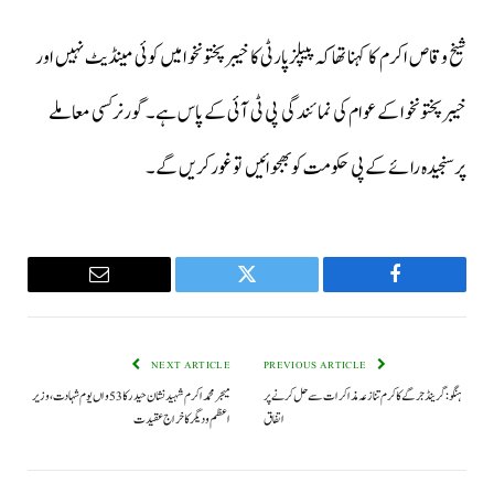
شیخ وقاص اکرم کا کہنا تھاکہ پیپلزپارٹی کا خیبرپختونخوا میں کوئی مینڈیٹ نہیں اور
خیبرپختونخوا کے عوام کی نمائندگی پی ٹی آئی کے پاس ہے۔ گورنرکسی معاملے
پرسنجیدہ رائے کےپی حکومت کوبھجوائیں توغورکریں گے۔
Email
Twitter
Facebook
NEXT ARTICLE
PREVIOUS ARTICLE
ہنگو : گرینڈ جرگے کا کرم تنازعہ مذاکرات سے حل کرنے پر
میجر محمد اکرم شہید نشان حیدر کا 53 واں یوم شہادت، وزیر
اتفاق
اعظم و دیگر کا خراج عقیدت