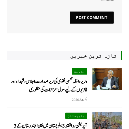
تازہ ترین خبریں
حکومت
وزیرداخلہ محسن نقوی کی زیر صدارت اجلاس، شہداء اور
غازیوں کے لیے سول اعزازات کی منظوری
اگست 8, 2026
بلوچستان
آپریشن رد الفتنہ 3: بلوچستان میں فتنۃ الہندوستان کے 3