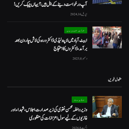
آپ درخواست دینے کے اہل ہیں؟ یہاں چیک کریں!
اپریل 16, 2024
خاص خبریں
ایبٹ آباد میں لاپتہ لیڈی ڈاکٹر وردہ کی لاش چار دن بعد
برآمد، ڈاکٹروں کا احتجاج
دسمبر 8, 2025
مقبول خبریں
حکومت
وزیرداخلہ محسن نقوی کی زیر صدارت اجلاس، شہداء اور
غازیوں کے لیے سول اعزازات کی منظوری
اگست 8, 2026