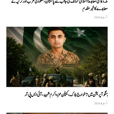
مکہ دفاعی معاہدہ: اسلامی ممالک کی جانب سے پاکستان، سعودی عرب اور ترکیہ کے
معاہدے کا خیرمقدم
اگست 8, 2026
ہنگو آپریشن میں 7 خوارج ہلاک، کیپٹن حمزہ اکرم شہید، آئی ایس پی آر
اگست 8, 2026