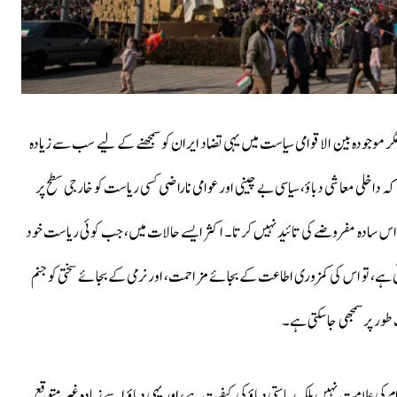
گر موجودہ بین الاقوامی سیاست میں یہی تضاد ایران کو سمجھنے کے لیے سب سے زیادہ
 کہ داخلی معاشی دباؤ، سیاسی بے چینی اور عوامی ناراضی کسی ریاست کو خارجی سطح پر
ربہ اس سادہ مفروضے کی تائید نہیں کرتا۔ اکثر ایسے حالات میں، جب کوئی ریاست خود
 ہے، تو اس کی کمزوری اطاعت کے بجائے مزاحمت، اور نرمی کے بجائے سختی کو جنم
ر پر سمجھی جا سکتی ہے۔
ی علامت نہیں بلکہ ریاستی دباؤ کی کیفیت ہے، اور یہی دباؤ اسے زیادہ غیر متوقع