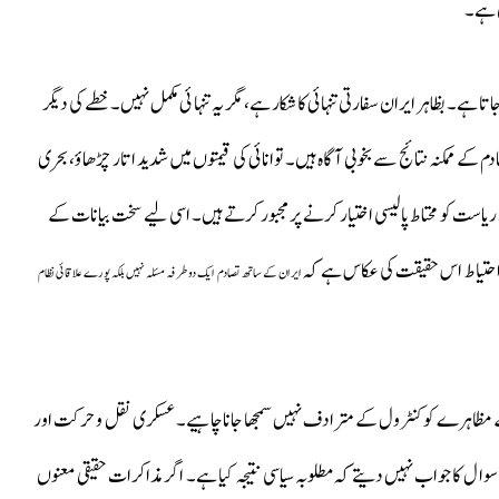
ی ہے۔
تا ہے۔ بظاہر ایران سفارتی تنہائی کا شکار ہے، مگر یہ تنہائی مکمل نہیں۔ خطے کی دیگر
کے ممکنہ نتائج سے بخوبی آگاہ ہیں۔ توانائی کی قیمتوں میں شدید اتار چڑھاؤ، بحری
 ریاست کو محتاط پالیسی اختیار کرنے پر مجبور کرتے ہیں۔ اسی لیے سخت بیانات کے
 احتیاط اس حقیقت کی عکاس ہے کہ
ایران کے ساتھ تصادم ایک دو طرفہ مسئلہ نہیں بلکہ پورے علاقائی نظام
ظاہرے کو کنٹرول کے مترادف نہیں سمجھا جانا چاہیے۔ عسکری نقل و حرکت اور
 سوال کا جواب نہیں دیتے کہ مطلوبہ سیاسی نتیجہ کیا ہے۔ اگر مذاکرات حقیقی معنوں