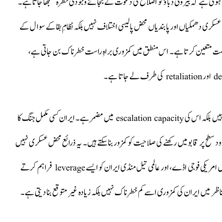
نیادی وجہ یہ ہوتی ہے کہ بیرونی دباؤ کو اصلاح کی دعوت کے بجائے وجودی خطرہ سمجھا جاتا ہے۔
سکری دھمکیاں اور پابندیاں محض پالیسی اختلاف نہیں بلکہ نظامِ بقا کے سوال کے
percepti ایران کے ردعمل کی سمت متعین کرتا ہے۔ اس منطق میں کمزوری براہِ راست خطرناک بن جاتی ہے،
ایران کی خطرناکی کا ایک اہم پہلو اس کی عسکری یا تکنیکی برتری میں نہیں بلکہ اس کی escalation capacity میں مضمر ہے۔ ایران کسی مکمل جنگ کا
 سطح پر قابو میں رکھنے کی صلاحیت کو کمزور بنا سکتے ہیں۔ یہ ذرائع محض عسکری نہیں
بلکہ جغرافیائی اور معاشی بھی ہیں۔ خلیج میں توانائی کے راستے، خطے میں امریکی فوجی اڈے، اور عالمی تیل منڈی ایران کو ایسے leverage فراہم کرتے
ناظر میں ایران کی کمزوری اسے کم خطرناک نہیں بلکہ زیادہ غیر متوقع بنا دیتی ہے۔