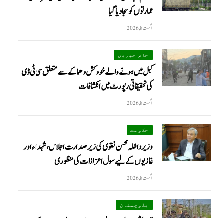
عمارتوں کو سجا دیا گیا
اگست 8, 2026
خاص خبریں
کبل میں ہونے والے خودکش دھماکے سے متعلق سی ٹی ڈی
کی تحقیقاتی رپورٹ میں انکشافات
اگست 8, 2026
حکومت
وزیرداخلہ محسن نقوی کی زیر صدارت اجلاس، شہداء اور
غازیوں کے لیے سول اعزازات کی منظوری
اگست 8, 2026
بلوچستان