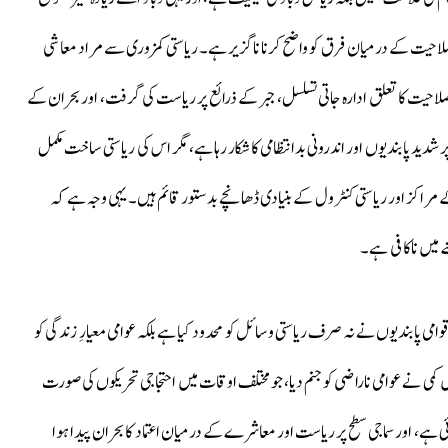
 صلاحیت کے درمیان فرق کو واضح کرنا ناگزیر ہے۔ ریاستی کمزوری سے مراد معاشی
 صلاحیت کا تعلق ادارہ جاتی تسلسل، جبر کے ذرائع پر ریاست کی گرفت، اور بحران کے
ید پابندیوں اور اندرونی بدانتظامی کا شکار رہا ہے، مگر اس کی ریاستی ساخت مکمل
مراکز اور ریاستی کنٹرول کے بنیادی ڈھانچے بدستور قائم ہیں۔ یہی وجہ ہے کہ
 میں ناکافی ہے۔
می پابندیوں نے نہ صرف ریاستی وسائل کو محدود کیا ہے بلکہ عوامی معیارِ زندگی کو
ں کمی نے عوامی ناراضی کو جنم دیا، جو مختلف اوقات میں احتجاجی تحریکوں کی صورت
آئی ہے، اور سماجی سطح پر ریاست اور معاشرے کے درمیان اعتماد کا بحران پیدا ہوا