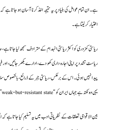
ہے۔ ان تمام عوامل کی بنیاد پر یہ نتیجہ اخذ کرنا آسان ہو جاتا ہے کہ
اختیار کر لیتا ہے۔
ریاستی کمزوری کو اکثر ریاستی انہدام کے مترادف سمجھ لیا جاتا ہے
ریاست تشدد پر اپنی اجارہ داری کھو دے، ادارے بکھر جائیں، اور فی
پیدا نہیں ہوئی۔ اس کے برعکس، ریاستی جبر کے ذرائع، بالخصوص سل
یہی وہ نکتہ ہے جہاں ایران کو “weak-but-resistant state” کے طور پر دیکھنا زیادہ حقیقت پسندانہ ہو جاتا ہے۔