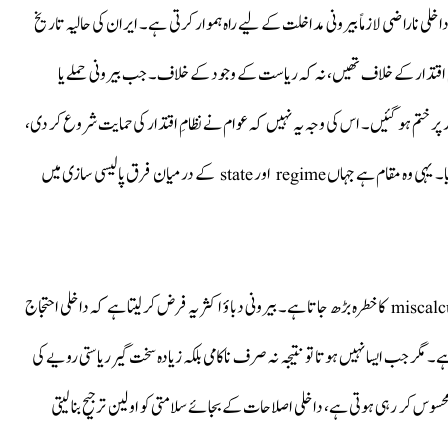
اخلی ناراضی لازماً بیرونی مداخلت کے لیے راہ ہموار کرتی ہے۔ ایران کی حالیہ تاریخ
مِ اقتدار کے خلاف تھیں، نہ کہ ریاست کے وجود کے خلاف۔ جب بیرونی حملے یا
طور پر ختم ہو گئیں۔ اس کی وجہ یہ نہیں کہ عوام نے نظامِ اقتدار کی حمایت شروع کر دی،
بلکہ یہ کہ ریاستی انہدام کا خوف نظامِ اقتدار سے ناراضی پر غالب آ گیا۔ یہی وہ مقام ہے جہاں regime اور state کے درمیان فرق پالیسی سازی میں
ایران کے معاملے میں یہ فرق نظر انداز کرنے سے پالیسی miscalculation کا خطرہ بڑھ جاتا ہے۔ بیرونی دباؤ اکثر یہ فرض کر لیتا ہے کہ داخلی احتجاج
 ہے۔ مگر جب ایسا نہیں ہوتا تو نتیجہ نہ صرف ناکامی بلکہ زیادہ سخت گیر ریاستی رویے کی
س کر رہی ہوتی ہے، داخلی اصلاحات کے بجائے سلامتی کو اولین ترجیح بنا لیتی