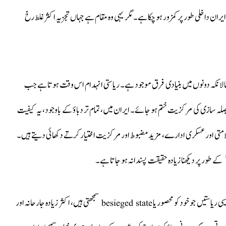
 ایران داخلی طور پر کمزور ہو چکا ہے۔ مگر یہی وہ مقام ہے جہاں تجزیہ اکثر غلط رخ
، حالانکہ دونوں میں بنیادی فرق موجود ہے۔ ریاستی انہدام اس وقت ہوتا ہے جب
صلہ سازی کی مرکزیت ختم ہو جائے۔ ایران میں، تمام تر دباؤ کے باوجود، یہ کیفیت
امتی اور عسکری ادارے، مزید مضبوط اور مرکزیت اختیار کرتے دکھائی دیتے ہیں۔
بین الاقوامی تعلقات کے نظریاتی ادب میں یہ تسلیم کیا جاتا ہے کہ ایسی ریاستیں جو خود کو محصور یا besieged state سمجھتی ہیں، اکثر زیادہ جارحانہ اور