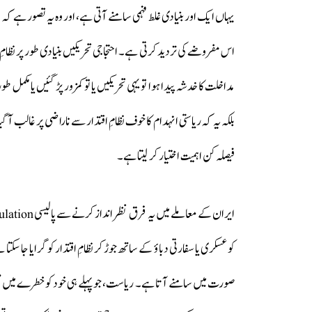
یہاں ایک اور بنیادی غلط فہمی سامنے آتی ہے، اور وہ یہ تصور ہے کہ د
اس مفروضے کی تردید کرتی ہے۔ احتجاجی تحریکیں بنیادی طور پر نظا
مداخلت کا خدشہ پیدا ہوا تو یہی تحریکیں یا تو کمزور پڑ گئیں یا مکمل 
فیصلہ کن اہمیت اختیار کر لیتا ہے۔
کو عسکری یا سفارتی دباؤ کے ساتھ جوڑ کر نظامِ اقتدار کو گرایا جا سکتا
صورت میں سامنے آتا ہے۔ ریاست، جو پہلے ہی خود کو خطرے میں محسو