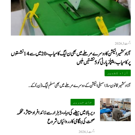
اگست 3, 2026
آزاد کشمیر الیکشن کا دوسرے مرحلے میں بھی ن لیگ کامیاب، 20 میں سے 14 نشستوں
پر کامیاب، پیپلزپارٹی کو 5 نشستیں ملیں
آزاد کشمیر
آزاد کشمیر قانون ساز اسمبلی الیکشن کے دوسرے مرحلے میں بھی مسلم لیگ (ن) کے…
خاص خبریں
دیر بالا میں ہیضے کی وباء، 3 ہزار سے زائد افراد متاثر، محکمہ
صحت کی ہنگامی کارروائیاں شروع
اگست 1, 2026