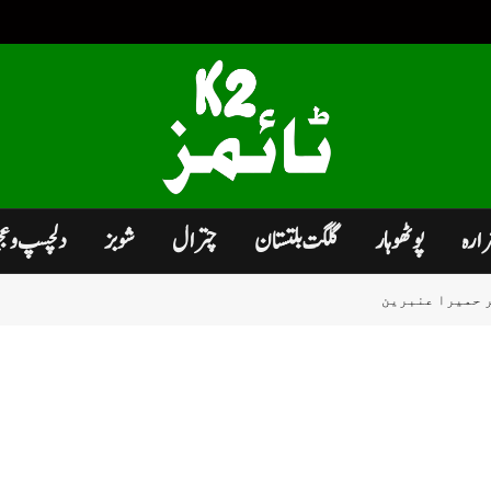
زارہ
پوٹھوہار
گلگت بلتستان
چترال
شوبز
دلچسپ و ع
 حمیرا عنبرین