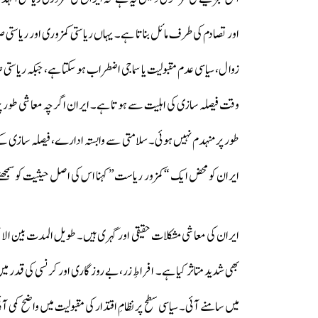
اور تصادم کی طرف مائل بناتا ہے۔ یہاں ریاستی کمزوری اور ریاستی
زوال، سیاسی عدم مقبولیت یا سماجی اضطراب ہو سکتا ہے، جبکہ ریاستی
وقت فیصلہ سازی کی اہلیت سے ہوتا ہے۔ ایران اگرچہ معاشی طور پر شد
طور پر منہدم نہیں ہوئی۔ سلامتی سے وابستہ ادارے، فیصلہ سازی کے 
ایران کو محض ایک “کمزور ریاست” کہنا اس کی اصل حیثیت کو سمجھنے
ایران کی معاشی مشکلات حقیقی اور گہری ہیں۔ طویل المدت بین الاقوا
بھی شدید متاثر کیا ہے۔ افراطِ زر، بے روزگاری اور کرنسی کی قدر می
میں سامنے آئی۔ سیاسی سطح پر نظامِ اقتدار کی مقبولیت میں واضح کمی 