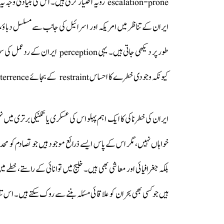
escalation-prone رویہ اختیار کرتی ہیں۔ اس کی ب
ایران کے تناظر میں امریکہ اور اسرائیل کی جانب سے مسلسل دباؤ، ع
طور پر دیکھی جاتی ہیں۔ یہی on
کیونکہ وجودی خطرے کا احساس restraint کے بجائے deterrence اور retaliation کی طرف لے جاتا ہے۔
خواہاں نہیں، مگر اس کے پاس ایسے ذرائع موجود ہیں جو تصادم کو محدود
ہیں جو کسی بھی بحران کو علاقائی مسئلہ بننے سے روک سکتے ہیں۔ اس ت