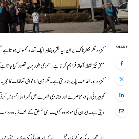
SHARE
کمزور مگر خطرناک ایران، یہ فقرہ بظاہر ایک تضاد محسوس ہوتا ہے، م
معنی خیز نقطۂ آغاز فراہم کرتا ہے۔ عمومی طور پر یہ تصور کیا جاتا ہے
کمزور اور اطاعت پذیر بنا دیتی ہے۔ مگر بین الاقوامی تعلقات کا تج
کو بیرونی دباؤ، محاصرے اور وجودی خطرے میں گھرا ہوا محسوس کرتی
دیتی ہے۔ ایران کی موجودہ کیفیت اسی منطق کے تحت زیادہ درست طو
اس تجزیے کی مرکزی دلیل یہ ہے کہ ایران کی کمزوری ریاستی انہدام ک