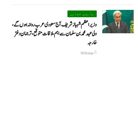
باہمی تعاون
وزیراعظم شہباز شریف آج سعودی عرب روانہ ہوں گے،
ولی عہد محمد بن سلمان سے اہم ملاقات متوقع، ترجمان دفتر
خارجہ
اگست 6, 2026