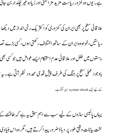
ہے۔ یوں وہ کمزور ریاست مزید مزاحمتی اور زیادہ غیر لچکدار بن جات
علاقائی سطح پر بھی ایران کی کمزوری کو اکثر یک رخی انداز میں دیکھا جا
ریاستیں، خواہ وہ ایران کے ساتھ اختلاف رکھتی ہوں، کسی بڑے تصادم 
راستوں میں خلل اور علاقائی عدم استحکام ایسے عوامل ہیں جو کسی بھی
باوجود عملی سطح پر جنگ کی طرف پیش قدمی محدود نظر آتی ہے۔ یہ
کے لیے ایک system shock بن سکتا ہے۔
یہاں پالیسی سازوں کے لیے سب سے اہم سبق یہ ہے کہ طاقت کے م
سخت بیانات وقتی طور پر دباؤ ضرور پیدا کرتے ہیں، مگر وہ اس بنیادی