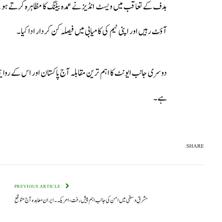
آؤٹ رہیں اور اپنی ٹیم کی کامیابی میں فیصلہ کن کردار ادا کیا۔
دوسری جانب ایونٹ کا اہم ترین مقابلہ آج پاکستان اور اس کے روا
ہے۔
SHARE.
PREVIOUS ARTICLE
مشرقِ وسطیٰ میں امن کی جانب اہم پیش رفت، امریکہ۔ایران معاہدہ آج متوقع