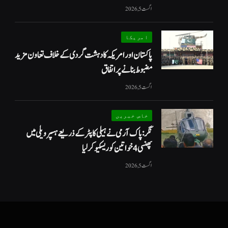
اگست 5, 2026
امریکا
پاکستان اور امریکہ کا دہشت گردی کے خلاف تعاون مزید
مضبوط بنانے پر اتفاق
اگست 5, 2026
خاص خبریں
نگر: پاک آرمی نے ہیلی کاپٹر کے ذریعے ہسپر ویلی میں
پھنسی 4 خواتین کو ریسکیو کرلیا
اگست 5, 2026