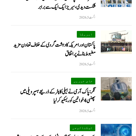
شکست دیدی، سیریز ایک ایک سے برابر
اگست 5, 2026
امریکا
پاکستان اور امریکہ کا دہشت گردی کے خلاف تعاون مزید
مضبوط بنانے پر اتفاق
اگست 5, 2026
خاص خبریں
نگر: پاک آرمی نے ہیلی کاپٹر کے ذریعے ہسپر ویلی میں
پھنسی 4 خواتین کو ریسکیو کرلیا
اگست 5, 2026
ٹیکنالوجی