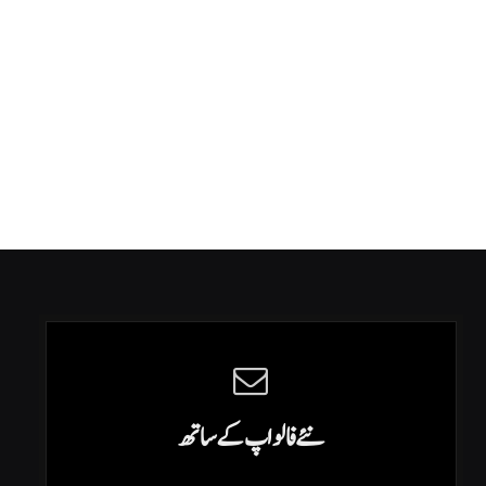
نئے فالو اپ کے ساتھ