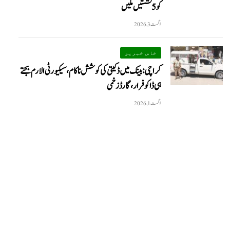
کو 5 نشستیں ملیں
اگست 3, 2026
We
خاص خبریں
کراچی: بینک میں ڈکیتی کی کوشش ناکام، سیکیورٹی الارم بجتے
ہی ڈاکو فرار، گارڈ زخمی
اگست 1, 2026