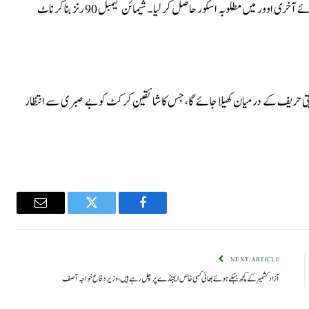
ہدف کے تعاقب میں ویسٹ انڈیز نے عمدہ بیٹنگ کا مظاہرہ کرتے ہوئے آخری اوور میں مطلوبہ اسکور حاصل کر لیا۔ شیمائن کیمبل 90 رنز بنا کر ناٹ
یتی حریف کے درمیان کھیلا جائے گا، جس کا شائقینِ کرکٹ کو بے صبری سے انتظار
Email
Twitter
Facebook
NEXT ARTICLE
آزاد کشمیر کے کچھ بہکے ہوئے بھائی کسی خاص ایجنڈے پر چل رہے ہیں، وزیر دفاع خواجہ آصف