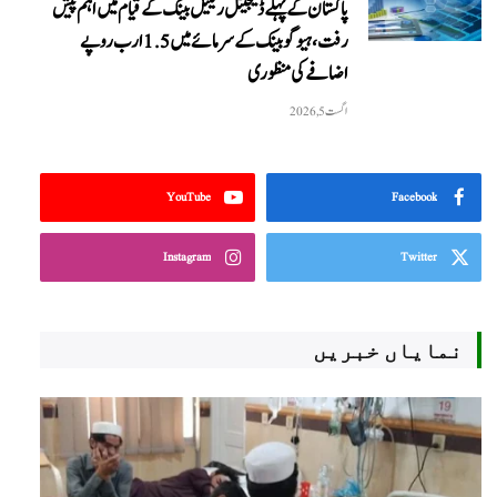
پاکستان کے پہلے ڈیجیٹل ریٹیل بینک کے قیام میں اہم پیش
رفت، ہیوگو بینک کے سرمائے میں 1.5 ارب روپے
اضافے کی منظوری
اگست 5, 2026
YouTube
Facebook
Instagram
Twitter
نمایاں خبریں