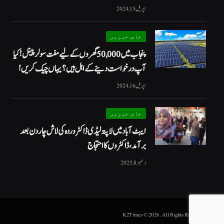
اپریل 15, 2024
خاص خبریں
پنجاب میں 50,000 گھروں کے لیے مفت سولر پینل! کیا
آپ درخواست دینے کے اہل ہیں؟ یہاں چیک کریں!
اپریل 16, 2024
خاص خبریں
ایبٹ آباد میں لاپتہ لیڈی ڈاکٹر وردہ کی لاش چار دن بعد
برآمد، ڈاکٹروں کا احتجاج
دسمبر 8, 2025
.K2Times © 2026. All Rights Reserved