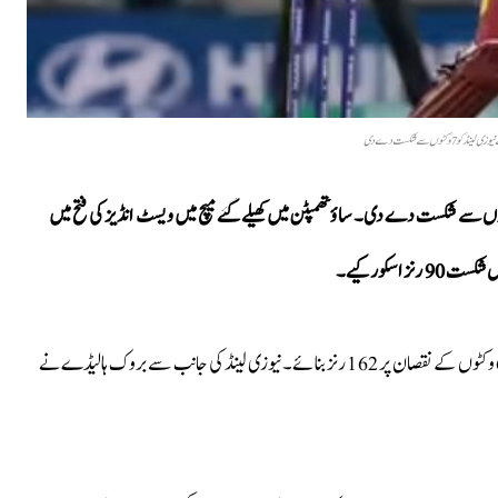
وکٹوں سے شکست دے دی
کٹوں سے شکست دے دی۔ ساؤتھمپٹن میں کھیلے گئے میچ میں ویسٹ انڈیز کی فتح میں
 اسکور کیے۔
میچ میں نیوزی لینڈ نے پہلے بیٹنگ کرتے ہوئے مقررہ 20 اوورز میں 6 وکٹوں کے نقصان پر 162 رنز بنائے۔ نیوزی لینڈ کی جانب سے بروک ہالیڈے نے