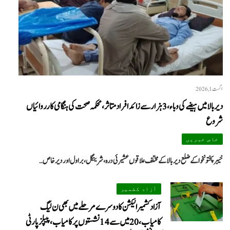
اگست 1, 2026
دیر بالا میں ہیضے کی وباء، 3 ہزار سے زائد افراد متاثر، محکمہ صحت کی ہنگامی کارروائیاں
شروع
خاص خبریں
خیبرپختونخوا کے ضلع دیر بالا کے مختلف علاقوں عشیرئی درہ، شرینگل، براول اور دیر خاص…
آزاد کشمیر
آزاد کشمیر الیکشن کا دوسرے مرحلے میں بھی ن لیگ
کامیاب، 20 میں سے 14 نشستوں پر کامیاب، پیپلزپارٹی