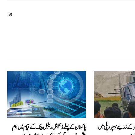
bsite
ر کے ذریعے ہسپر ویلی میں
پاکستان کے پہلے ڈیجیٹل ریٹیل بینک کے قیام میں اہم