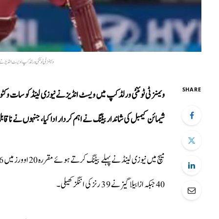
ویمنز ٹی ٹوئنٹی ورلڈ کپ: ویسٹ انڈیز نے نیوزی لینڈ کو 7 
SHARE
ویمنز ٹی ٹوئنٹی ورلڈ کپ میں ویسٹ انڈیز نے نیوزی لینڈ کو سات و
شیمائن کیمبل کی شاندار بیٹنگ نے اہم کردار ادا کیا، جنہوں نے ناقابل شکست 90 رنز
40 جبکہ ازابیلا گیز نے 39 رنز کی اننگز کھیلی۔