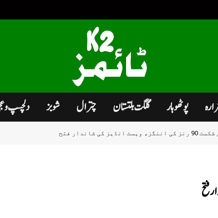
زارہ
پوٹھوہار
گلگت بلتستان
چترال
شوبز
دلچسپ و ع
 کی شاندار فتح