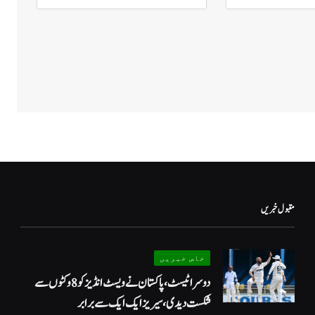
مقبول خبریں
خاص خبریں
دوسرا ٹیسٹ، پاکستان نے ویسٹ انڈیز کو 8 وکٹوں سے
شکست دیدی، سیریز ایک ایک سے برابر