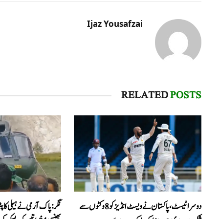
Ijaz Yousafzai
RELATED
POSTS
دوسرا ٹیسٹ، پاکستان نے ویسٹ انڈیز کو 8 وکٹوں سے
نگر: پاک آرمی نے ہیلی کاپٹ