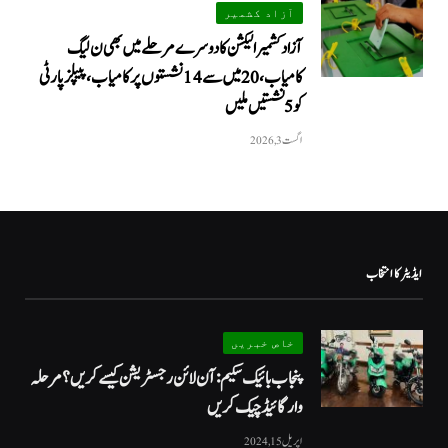
آزاد کشمیر
آزاد کشمیر الیکشن کا دوسرے مرحلے میں بھی ن لیگ
کامیاب، 20 میں سے 14 نشستوں پر کامیاب، پیپلزپارٹی
کو 5 نشستیں ملیں
اگست 3, 2026
ایڈیٹر کا انتخاب
خاص خبریں
پنجاب بائیک سکیم: آن لائن رجسٹریشن کیسے کریں؟ مرحلہ
وار گائیڈ چیک کریں
اپریل 15, 2024