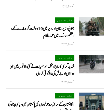
اگست 7, 2026
خاص خبریں
جنوبی وزیرستان اور دیر میں 10 دہشت گرد مارے گئے،
اعظم ورسک میں حملہ ناکام
اگست 7, 2026
خاص خبریں
شدید گرمی کا راج، محکمہ موسمیات نے کئی علاقوں میں تیز
ہواؤں اور بارش کی پیشگوئی کر دی
اگست 7, 2026
خاص خبریں
افغانستان کے سابق دو جرنیلوں کی پاکستان میں سیاسی پناہ کی