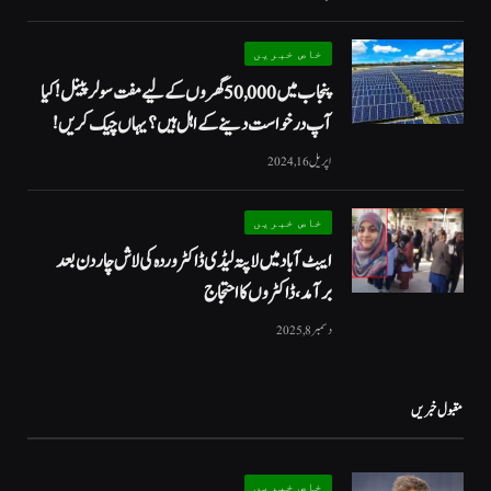
خاص خبریں
پنجاب میں 50,000 گھروں کے لیے مفت سولر پینل! کیا
آپ درخواست دینے کے اہل ہیں؟ یہاں چیک کریں!
اپریل 16, 2024
خاص خبریں
ایبٹ آباد میں لاپتہ لیڈی ڈاکٹر وردہ کی لاش چار دن بعد
برآمد، ڈاکٹروں کا احتجاج
دسمبر 8, 2025
مقبول خبریں
خاص خبریں