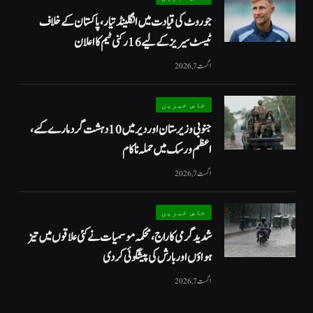
جو روٹ کی قیادت میں انگلینڈ تیار، پاکستان کے خلاف
ٹیسٹ سیریز کے لیے 16 رکنی ٹیم کا اعلان
اگست 7, 2026
خاص خبریں
جنوبی وزیرستان اور دیر میں 10 دہشت گرد مارے گئے،
اعظم ورسک میں حملہ ناکام
اگست 7, 2026
خاص خبریں
شدید گرمی کا راج، محکمہ موسمیات نے کئی علاقوں میں تیز
ہواؤں اور بارش کی پیشگوئی کر دی
اگست 7, 2026