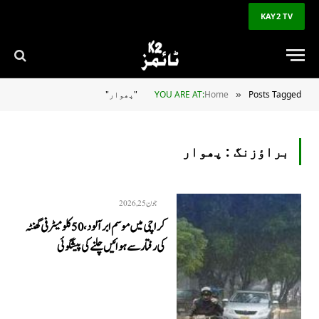
KAY2 TV
Posts Tagged "پھوار"
Home
YOU ARE AT:
»
براؤزنگ :
پھوار
جون 25, 2026
کراچی میں موسم ابر آلود، 50 کلو میٹر فی گھنٹہ
کی رفتار سے ہوائیں چلنے کی پیشگوئی