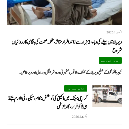
اگست 1, 2026
دیر بالا میں ہیضے کی وباء، 3 ہزار سے زائد افراد متاثر، محکمہ صحت کی ہنگامی کارروائیاں
شروع
خاص خبریں
خیبرپختونخوا کے ضلع دیر بالا کے مختلف علاقوں عشیرئی درہ، شرینگل، براول اور دیر خاص…
خاص خبریں
کراچی: بینک میں ڈکیتی کی کوشش ناکام، سیکیورٹی الارم بجتے
ہی ڈاکو فرار، گارڈ زخمی
اگست 1, 2026