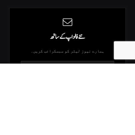
نئے فالو اپ کے ساتھ
ہمارے نیوز لیٹر کو سبسکرائب کریں۔
.K2Times © 2026. All Rights Reserved