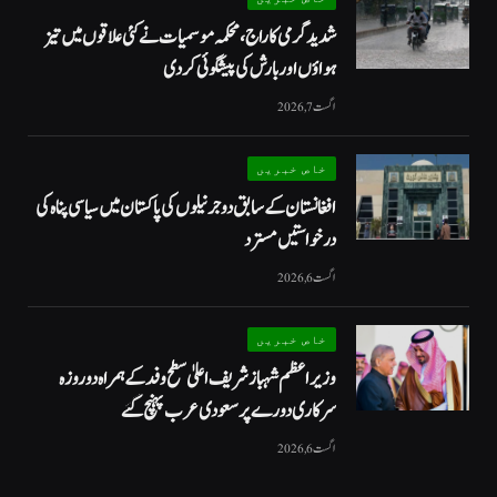
شدید گرمی کا راج، محکمہ موسمیات نے کئی علاقوں میں تیز
ہواؤں اور بارش کی پیشگوئی کر دی
اگست 7, 2026
خاص خبریں
افغانستان کے سابق دو جرنیلوں کی پاکستان میں سیاسی پناہ کی
درخواستیں مسترد
اگست 6, 2026
خاص خبریں
وزیراعظم شہبازشریف اعلیٰ سطح وفد کے ہمراہ دو روزه
سرکاری دورے پر سعودی عرب پہنچ گئے
اگست 6, 2026