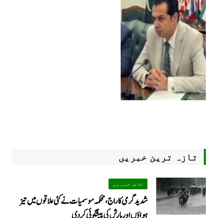
تازہ ترین خبریں
خاص خبریں
شدید گرمی کا راج، محکمہ موسمیات نے کئی علاقوں میں تیز
ہواؤں اور بارش کی پیشگوئی کر دی