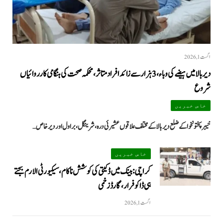
اگست 1, 2026
دیر بالا میں ہیضے کی وباء، 3 ہزار سے زائد افراد متاثر، محکمہ صحت کی ہنگامی کارروائیاں
شروع
خاص خبریں
خیبرپختونخوا کے ضلع دیر بالا کے مختلف علاقوں عشیرئی درہ، شرینگل، براول اور دیر خاص…
خاص خبریں
کراچی: بینک میں ڈکیتی کی کوشش ناکام، سیکیورٹی الارم بجتے
ہی ڈاکو فرار، گارڈ زخمی
اگست 1, 2026