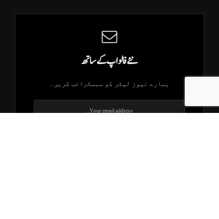
نئے فالو اپ کے ساتھ
ہمارے نیوز لیٹر کو سبسکرائب کریں۔
.K2Times © 2026. All Rights Reserved