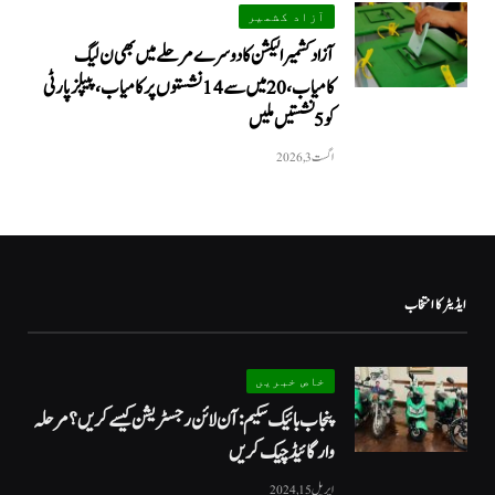
آزاد کشمیر
آزاد کشمیر الیکشن کا دوسرے مرحلے میں بھی ن لیگ
کامیاب، 20 میں سے 14 نشستوں پر کامیاب، پیپلزپارٹی
کو 5 نشستیں ملیں
اگست 3, 2026
ایڈیٹر کا انتخاب
خاص خبریں
پنجاب بائیک سکیم: آن لائن رجسٹریشن کیسے کریں؟ مرحلہ
وار گائیڈ چیک کریں
اپریل 15, 2024