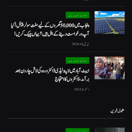
خاص خبریں
پنجاب میں 50,000 گھروں کے لیے مفت سولر پینل! کیا
آپ درخواست دینے کے اہل ہیں؟ یہاں چیک کریں!
اپریل 16, 2024
خاص خبریں
ایبٹ آباد میں لاپتہ لیڈی ڈاکٹر وردہ کی لاش چار دن بعد
برآمد، ڈاکٹروں کا احتجاج
دسمبر 8, 2025
مقبول خبریں
خاص خبریں