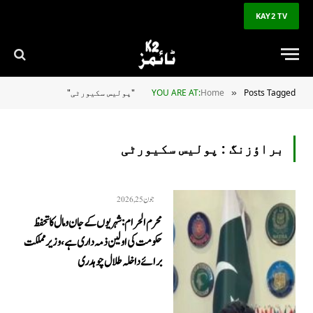
KAY2 TV
Posts Tagged "پولیس سکیورٹی"
Home
YOU ARE AT:
»
براؤزنگ :
پولیس سکیورٹی
جون 25, 2026
‎محرم الحرام: شہریوں کے جان و مال کا تحفظ
حکومت کی اولین ذمہ داری ہے، وزیر مملکت
برائے داخلہ طلال چوہدری