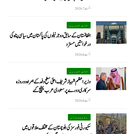
اگست 7, 2026
خاص خبریں
افغانستان کے سابق دو جرنیلوں کی پاکستان میں سیاسی پناہ کی
درخواستیں مسترد
اگست 6, 2026
خاص خبریں
وزیراعظم شہبازشریف اعلیٰ سطح وفد کے ہمراہ دو روزه
سرکاری دورے پر سعودی عرب پہنچ گئے
اگست 6, 2026
بلوچستان
سکیورٹی فورسز کی بلوچستان کے مختلف علاقوں میں