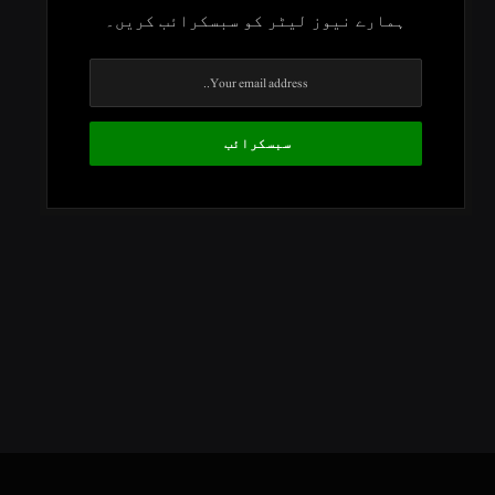
ہمارے نیوز لیٹر کو سبسکرائب کریں۔